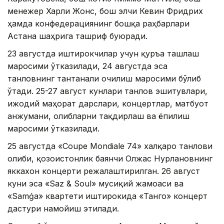
менежер Харли Жонс, бош элчи Кевин Фридрих
ҳамда конфедерациянинг бошқа раҳбарлари
Астана шаҳрига ташриф буюради.
23 августда иштирокчилар учун қуръа ташлаш
маросими ўтказилади, 24 августда эса
танловнинг тантанали очилиш маросими бўлиб
ўтади. 25-27 август кунлари танлов эшитувлари,
ижодий маҳорат дарслари, концертлар, матбуот
анжумани, ғолибларни тақдирлаш ва ёпилиш
маросими ўтказилади.
25 августда «Coupe Mondiale 74» халқаро танлови
ғолиби, қозоғистонлик баянчи Олжас Нурлановнинг
яккахон концерти режалаштирилган. 26 август
куни эса «Saz & Soul» мусиқий жамоаси ва
«Samǵa» квартети иштирокида «Танго» концерт
дастури намойиш этилади.