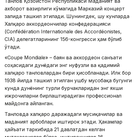
Танлов Қозоғистон Республикаси Маданият ва
ахборот вазирлиги кўмагида Марказий концерт
залида ташкил этилади. Шунингдек, шу кунларда
Халқаро аккордеончилар конфедерацияси
(Confédération Internationale des Accordéonistes,
CIA) делегатларининг 156-конгресси ҳам бўлиб
ўтади.
«Coupe Mondiale» – баян ва аккордеон санъати
соҳасидаги дунёдаги энг нуфузли ва қадимий
халқаро танловлардан бири ҳисобланади. Илк бор
1938 йилда ташкил этилган ушбу мусобақа бугунги
кунда дунёнинг турли бурчакларидан энг яхши
ижрочиларни бирлаштирадиган профессионал
майдонга айланган.
Танловда халқаро даражадаги мусиқачилар ва
маданият арбоблари иштирок этади. Ҳакамлар
ҳайъати таркибида 21 давлатдан келган