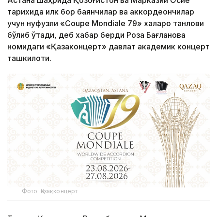
Астана шаҳрида Қозоғистон ва Марказий Осиё
тарихида илк бор баянчилар ва аккордеончилар
учун нуфузли «Coupe Mondiale 79» халқаро танлови
бўлиб ўтади, деб хабар берди Роза Бағланова
номидаги «Қазақконцерт» давлат академик концерт
ташкилоти.
Фото: Қазақконцерт