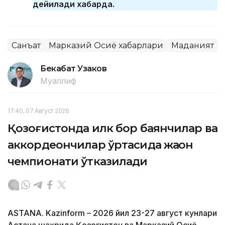
дейилади хабарда.
Санъат
Марказий Осиё хабарлари
Маданият
Бекабат Узаков
Муаллиф
17:40, 07 Август 2026
Қозоғистонда илк бор баянчилар ва
аккордеончилар ўртасида жаҳон
чемпионати ўтказилади
ASTANA. Kazinform – 2026 йил 23-27 август кунлари