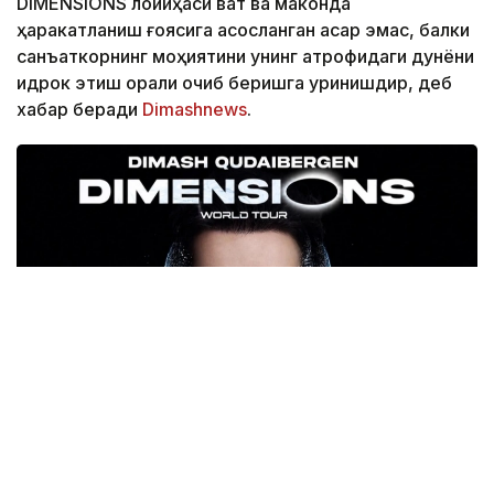
DiMENSIONS лойиҳаси вақт ва маконда
ҳаракатланиш ғоясига асосланган асар эмас, балки
санъаткорнинг моҳиятини унинг атрофидаги дунёни
идрок этиш орқали очиб беришга уринишдир, деб
хабар беради
Dimashnews
.
Фото: dimashnews.com