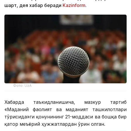
шарт, дея хабар беради
Kazinform
.
Фото: UzA
Хабарда таъкидланишича, мазкур тартиб
«Маданий фаолият ва маданият ташкилотлари
тўғрисида»ги қонунининг 21-моддаси ва бошқа бир
қатор меъёрий ҳужжатлардан ўрин олган.