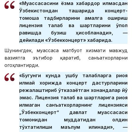
«Муассасасини ёзма хабардор қилмасдан
Ўзбекистондан ташқарида концерт-
томоша тадбирларини амалга ошириш
лицензия талаб ва шартларини қўпол
равишда бузиш ҳисобланади», —
дейилади «Ўзбекконцерт» хабарида.
Шунингдек, муассаса матбуот хизмати мавжуд
вазиятга эътибор қаратиб, санъаткорларни
огоҳлантирди.
«Бугунги кунда ушбу талабларга риоя
қилмай хорижда концерт дастурларини
режалаштириб ўтказаётган хонандалар йўқ
эмас. Лицензия талаб ва шартларига риоя
қилмаган санъаткорларнинг лицензияси
„Ўзбекконцерт“ давлат муассасаси
томонидан муддатидан олдин
тўхтатилиши маълум қилинади», —