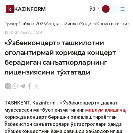
KAZINFORM
ЎЗ
Сайлов-2026
Ақорда
Тайинлов
Ҳодиса
Қонун ва интизо
Тренд:
15:40, 30 Октябр 2024
«Ўзбекконцерт» ташкилотни
огоҳлантирмай хорижда концерт
берадиган санъаткорларнинг
лицензиясини тўхтатади
TASHKENT. Kazinform - «Ўзбекконцерт» давлат
муассасаси матбуот хизматининг
маълум қилишича
,
хорижда концерт беришни режалаштираётган
Ўзбекистон санъаткорлари ўз гастроллари ҳақида
«Ўзбекконцерт»ни ёзма равишда хабардор қилиш