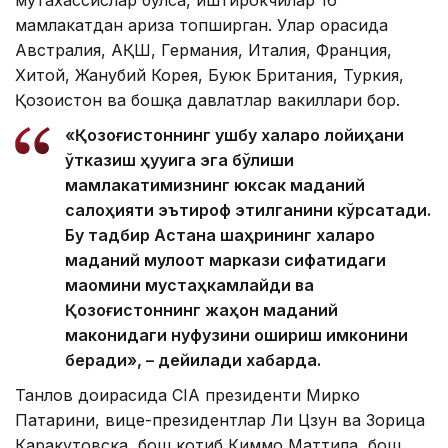
мутахассислар бўлса, иштирокчилар 16
мамлакатдан ариза топширган. Улар орасида
Австралия, АҚШ, Германия, Италия, Франция,
Хитой, Жанубий Корея, Буюк Британия, Туркия,
Қозоғистон ва бошқа давлатлар вакиллари бор.
«Қозоғистоннинг ушбу халқаро лойиҳани
ўтказиш ҳуқуқига эга бўлиши
мамлакатимизнинг юксак маданий
салоҳияти эътироф этилганини кўрсатади.
Бу тадбир Астана шаҳрининг халқаро
маданий мулоқот маркази сифатидаги
мақомини мустаҳкамлайди ва
Қозоғистоннинг жаҳон маданий
маконидаги нуфузини ошириш имконини
беради», – дейилади хабарда.
Танлов доирасида CIA президенти Мирко
Патарини, вице-президентлар Ли Цзун ва Зорица
Каракутовска, бош котиб Киммо Маттила, бош