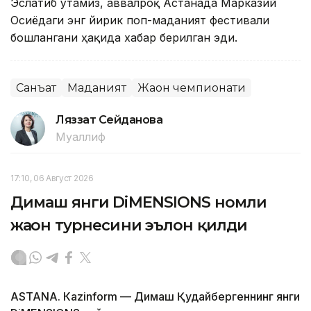
Эслатиб ўтамиз, аввалроқ Астанада Марказий
Осиёдаги энг йирик поп-маданият фестивали
бошлангани ҳақида хабар берилган эди.
Санъат
Маданият
Жаҳон чемпионати
Ляззат Сейданова
Муаллиф
17:10, 06 Август 2026
Димаш янги DiMENSIONS номли
жаҳон турнесини эълон қилди
ASTANА. Кazinform — Димаш Қудайбергеннинг янги