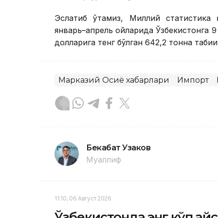
Эслатиб ўтамиз, Миллий статистика 
январь–апрель ойларида Ўзбекистонга 
долларига тенг бўлган 642,2 тонна таби
Марказий Осиё хабарлари
Импорт
Бекабат Узаков
Муаллиф
11:10, 06 Август 2026
Ўзбекистонда энг кўп қа