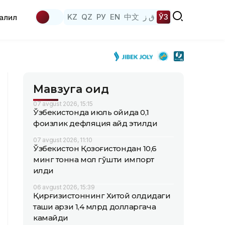
KZ
QZ
РУ
EN
中文
ق ز
ЎЗ
аҳлил
Мавзуга оид
07 avgust 2026, 15:15
Ўзбекистонда июль ойида 0,1
фоизлик дефляция қайд этилди
07 avgust 2026, 11:10
Ўзбекистон Қозоғистондан 10,6
минг тонна мол гўшти импорт
қилди
06 avgust 2026, 15:39
Қирғизистоннинг Хитой олдидаги
ташқи қарзи 1,4 млрд долларгача
камайди