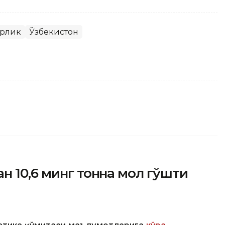
рлик
Ўзбекистон
н 10,6 минг тонна мол гўшти