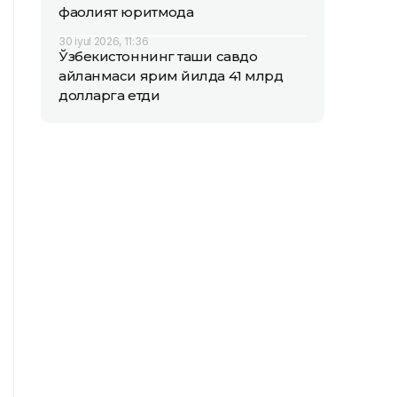
фаолият юритмоқда
30 iyul 2026, 11:36
Ўзбекистоннинг ташқи савдо
айланмаси ярим йилда 41 млрд
долларга етди