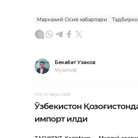
Марказий Осиё хабарлари
Тадбирко
Бекабат Узаков
Муаллиф
11:10, 07 Август 2026
Ўзбекистон Қозоғистонда
импорт қилди