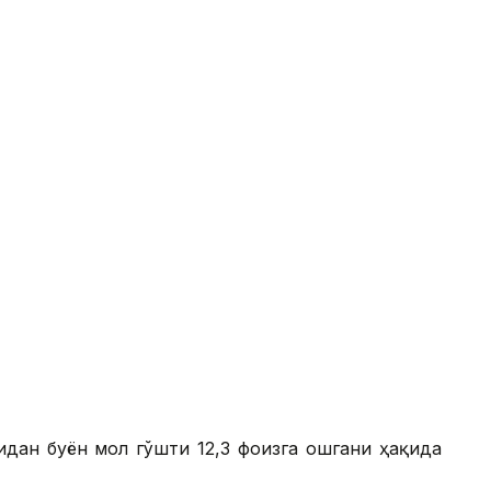
идан буён мол гўшти 12,3 фоизга ошгани ҳақида