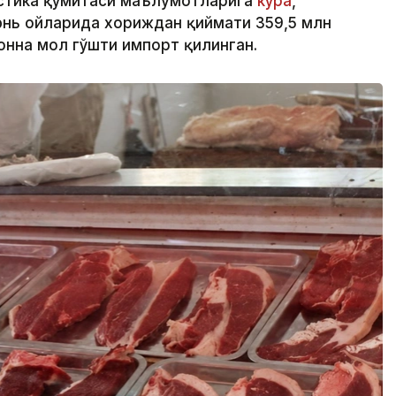
истика қўмитаси маълумотларига
кўра
,
юнь ойларида хориждан қиймати 359,5 млн
онна мол гўшти импорт қилинган.