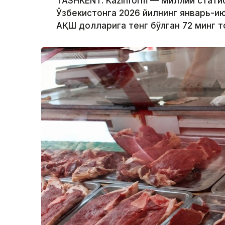
TASHKENT. Kazinform — Миллий стат
Ўзбекистонга 2026 йилнинг январь-и
АҚШ долларига тенг бўлган 72 минг т