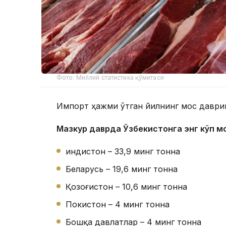
Фото: Миллий статистика қўмитаси
Импорт ҳажми ўтган йилнинг мос даврига
Мазкур даврда Ўзбекистонга энг кўп м
Ҳиндистон – 33,9 минг тонна
Беларусь – 19,6 минг тонна
Қозоғистон – 10,6 минг тонна
Покистон – 4 минг тонна
Бошқа давлатлар – 4 минг тонна