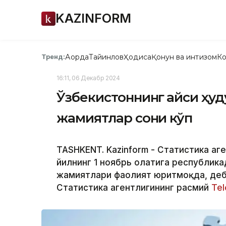
KAZINFORM
Ақорда
Тайинлов
Ҳодиса
Қонун ва интизом
Ко
Тренд:
16:11, 06 Декабр 2024
Ўзбекистоннинг қайси ҳу
жамиятлар сони кўп
TASHKENT. Kazinform - Статистика аг
йилнинг 1 ноябрь ҳолатига республик
жамиятлари фаолият юритмоқда, де
Статистика агентлигининг расмий
Te