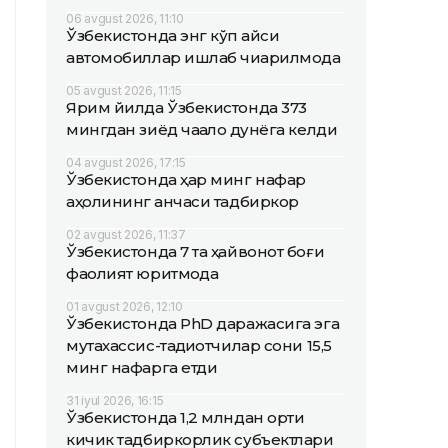
06 avgust 2026, 11:10
Ўзбекистонда энг кўп қайси
автомобиллар ишлаб чиқарилмоқда
05 avgust 2026, 11:15
Ярим йилда Ўзбекистонда 373
мингдан зиёд чақалоқ дунёга келди
04 avgust 2026, 17:15
Ўзбекистонда ҳар минг нафар
аҳолининг қанчаси тадбиркор
02 avgust 2026, 11:37
Ўзбекистонда 7 та ҳайвонот боғи
фаолият юритмоқда
01 avgust 2026, 12:10
Ўзбекистонда PhD даражасига эга
мутахассис-тадқиқотчилар сони 15,5
минг нафарга етди
31 iyul 2026, 16:15
Ўзбекистонда 1,2 млндан ортиқ
кичик тадбиркорлик субъектлари