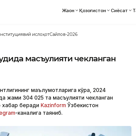
Жаҳон
Қозоғистон
Сиёсат
Т
нституциявий ислоҳот
Сайлов-2026
дудида масъулияти чекланган
ентлигининг маълумотларига кўра, 2024
ада жами 304 025 та масъулияти чекланган
б хабар беради
Kazinform
Ўзбекистон
legram
-каналига таяниб.