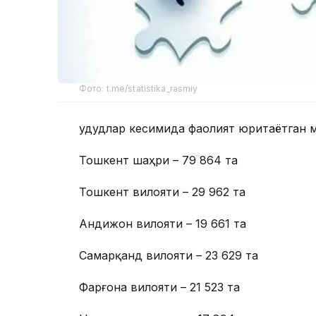
Фото: t.me/statistika_rasmiy
Ҳудудлар кесимида фаолият юритаётган 
Тошкент шаҳри – 79 864 та
Тошкент вилояти – 29 962 та
Андижон вилояти – 19 661 та
Самарқанд вилояти – 23 629 та
Фарғона вилояти – 21 523 та