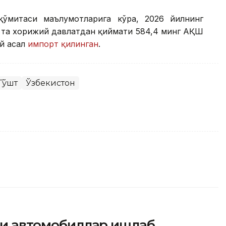
қўмитаси маълумотларига кўра, 2026 йилнинг
9 та хорижий давлатдан қиймати 584,4 минг АҚШ
ий асал
импорт қилинган
.
Гўшт
Ўзбекистон
йси автомобиллар ишлаб