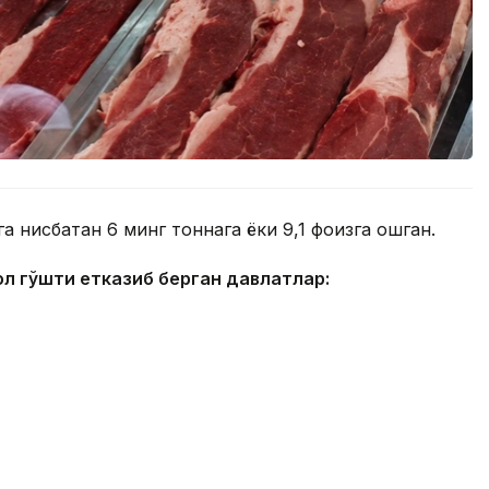
 нисбатан 6 минг тоннага ёки 9,1 фоизга ошган.
ол гўшти етказиб берган давлатлар: