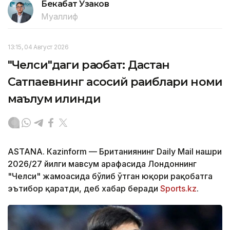
Бекабат Узаков
Муаллиф
13:15, 04 Август 2026
"Челси"даги рақобат: Дастан
Сатпаевнинг асосий рақиблари номи
маълум қилинди
ASTANА. Кazinform — Британиянинг Daily Mail нашри
2026/27 йилги мавсум арафасида Лондоннинг
"Челси" жамоасида бўлиб ўтган юқори рақобатга
эътибор қаратди, деб хабар беради
Sports.kz
.