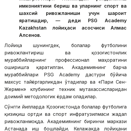
имкониятини бериш ва уларнинг спорт ва
шахсий ривожланиши учун шароит
яратишдир, — деди PSG Academy
Kazakhstan лойиҳаси асосчиси Алмас
Алсенов.
Лойиҳа шунингдек, болалар футболини
ривожлантириш ва қозоғистонлик
мураббийларнинг профессионал маҳоратини
оширишга қаратилган. Академиянинг барча
мураббийлари PSG Academy дастури бўйича
махсус тайёргарликдан ўтадилар ва «Пари Сен-
Жермен» клубининг техник мутахассисларидан
доимий методологик ёрдам оладилар.
Сўнгги йилларда Қозоғистонда болалар футболига
қизиқиш ортди ва спорт инфратузилмаси жадал
ривожланмоқда. Академиянинг биринчи маркази
Астанада иш бошлайди. Келажакда лойиҳани