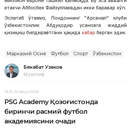
миллион еврони ташкил қилмоқда. Бу эса аввалги
етакчи Аббосбек Файзуллаевдан икки баравар кўп.
Эслатиб ўтамиз, Лондоннинг "Арсенал" клуби
ўзбекистонлик Абдуқодир Ҳусановга жиддий
қизиқиш билдираётгани ҳақида
хабар
берган эдик.
Марказий Осиё
Футбол
Спорт
Ўзбекистон
Бекабат Узаков
Муаллиф
16:15, 05 Август 2026
PSG Academy Қозоғистонда
биринчи расмий футбол
академиясини очади