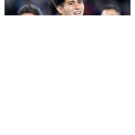
Фото: Sports.kz
Нашр маълумотларига кўра, жамоа бош
мураббийи Хаби Алонсо асосий таркибда 46
нафар футболчига эга. Янги трансферлар туфайли
бу кўрсаткич ҳали ҳам ошиши мумкин.
Британиялик журналистлар шунингдек,
Қозоғистон терма жамоасининг 17 ёшли
ҳужумчиси Дастан Сатпаевга эътибор қаратиб, у