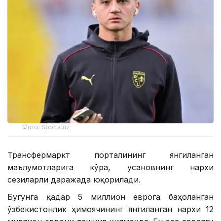
Фото: Sports.uz
Трансфермаркт порталининг янгиланган
маълумотларига кўра, Ҳусановнинг нархи
сезиларли даражада юқорилади.
Бугунга қадар 5 миллион еврога баҳоланган
ўзбекистонлик ҳимоячининг янгиланган нархи 12