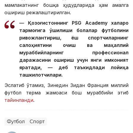
мамлакатнинг бошқа ҳудудларида ҳам амалга
ошириш режалаштирилган.
— Қозоғистоннинг PSG Academy халқаро
тармоғига қўшилиши болалар футболини
ривожлантириш, ёш спортчиларнинг
салоҳиятини очиш ва маҳаллий
мураббийларнинг профессионал
даражасини ошириш учун янги имконият
яратади, — деб таъкидлади лойиҳа
ташкилотчилари.
Эслатиб ўтамиз, Зинедин Зидан Франция миллий
футбол терма жамоаси бош мураббийи этиб
тайинланди
.
Футбол
Спорт