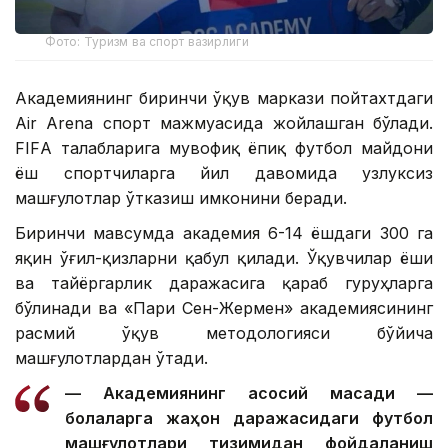
Фото: Туризм ва спорт вазирлиги
Академиянинг биринчи ўқув маркази пойтахтдаги
Air Arena спорт мажмуасида жойлашган бўлади.
FIFА талабларига мувофиқ ёпиқ футбол майдони
ёш спортчиларга йил давомида узлуксиз
машғулотлар ўтказиш имконини беради.
Биринчи мавсумда академия 6-14 ёшдаги 300 га
яқин ўғил-қизларни қабул қилади. Ўқувчилар ёши
ва тайёргарлик даражасига қараб гуруҳларга
бўлинади ва «Пари Сен-Жермен» академиясининг
расмий ўқув методологияси бўйича
машғулотлардан ўтади.
— Академиянинг асосий мақсади —
болаларга жаҳон даражасидаги футбол
машғулотлари тизимидан фойдаланиш