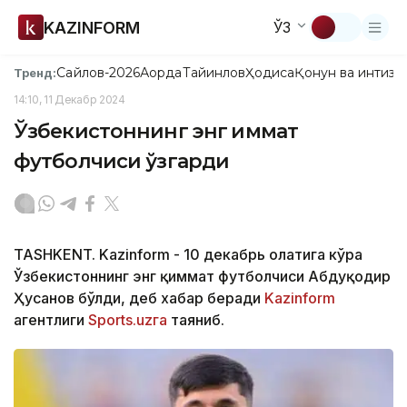
KAZINFORM
ЎЗ
Сайлов-2026
Ақорда
Тайинлов
Ҳодиса
Қонун ва интизо
Тренд:
14:10, 11 Декабр 2024
Ўзбекистоннинг энг қиммат
футболчиси ўзгарди
TASHKENT. Kazinform - 10 декабрь ҳолатига кўра
Ўзбекистоннинг энг қиммат футболчиси Абдуқодир
Ҳусанов бўлди, деб хабар беради
Kazinform
агентлиги
Sports.uzга
таяниб.