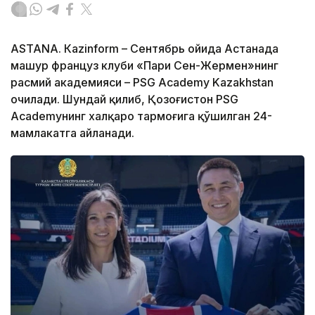
ASTANА. Кazinform – Сентябрь ойида Астанада
машҳур француз клуби «Пари Сен-Жермен»нинг
расмий академияси – PSG Academy Kazakhstan
очилади. Шундай қилиб, Қозоғистон PSG
Academyнинг халқаро тармоғига қўшилган 24-
мамлакатга айланади.