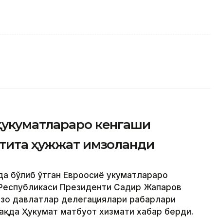
ҳукуматлараро кенгаши
лтита ҳужжат имзоланди
да бўлиб ўтган Евроосиё ҳукуматлараро
 Республикаси Президенти Садир Жапаров
ъзо давлатлар делегациялари раҳбарлари
ҳақда Ҳукумат матбуот хизмати хабар берди.