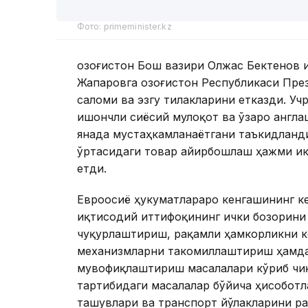
Фото: primeminister.kz
Қозоғистон Бош вазири Олжас Бектенов 
Жапаровга Қозоғистон Республикаси Пр
саломи ва эзгу тилакларини етказди. У
ишончли сиёсий мулоқот ва ўзаро англа
янада мустаҳкамланаётгани таъкидланди.
ўртасидаги товар айирбошлаш ҳажми икк
етди.
Евроосиё ҳукуматлараро кенгашининг к
иқтисодий иттифоқининг ички бозорини
чуқурлаштириш, рақамли ҳамкорликни 
механизмларни такомиллаштириш ҳамда
мувофиқлаштириш масалалари кўриб чиқ
тартибидаги масалалар бўйича ҳисоботл
ташувлари ва транспорт йўлакларини р