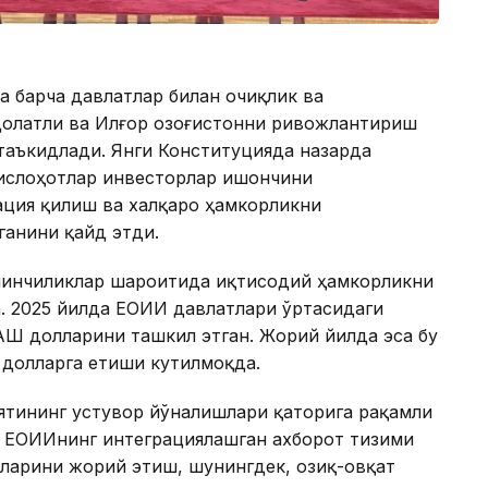
 барча давлатлар билан очиқлик ва
долатли ва Илғор Қозоғистонни ривожлантириш
таъкидлади. Янги Конституцияда назарда
 ислоҳотлар инвесторлар ишончини
ция қилиш ва халқаро ҳамкорликни
ганини қайд этди.
ийинчиликлар шароитида иқтисодий ҳамкорликни
. 2025 йилда ЕОИИ давлатлари ўртасидаги
ҚШ долларини ташкил этган. Жорий йилда эса бу
д долларга етиши кутилмоқда.
ятининг устувор йўналишлари қаторига рақамли
 ЕОИИнинг интеграциялашган ахборот тизими
ларини жорий этиш, шунингдек, озиқ-овқат