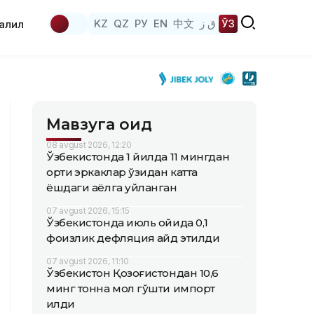
KZ
QZ
РУ
EN
中文
ق ز
ЎЗ
аҳлил
Мавзуга оид
08 avgust 2026, 12:20
Ўзбекистонда 1 йилда 11 мингдан
ортиқ эркаклар ўзидан катта
ёшдаги аёлга уйланган
07 avgust 2026, 15:15
Ўзбекистонда июль ойида 0,1
фоизлик дефляция қайд этилди
07 avgust 2026, 11:10
Ўзбекистон Қозоғистондан 10,6
минг тонна мол гўшти импорт
қилди