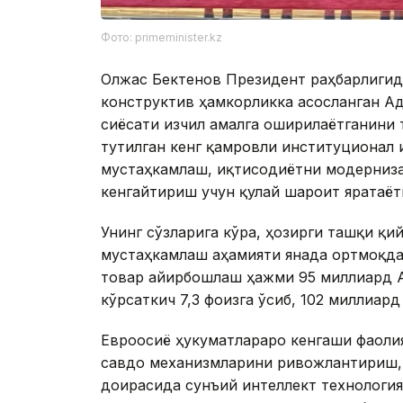
Фото: primeminister.kz
Олжас Бектенов Президент раҳбарлигида
конструктив ҳамкорликка асосланган А
сиёсати изчил амалга оширилаётганини 
тутилган кенг қамровли институционал
мустаҳкамлаш, иқтисодиётни модерниза
кенгайтириш учун қулай шароит яратаёт
Унинг сўзларига кўра, ҳозирги ташқи қ
мустаҳкамлаш аҳамияти янада ортмоқда
товар айирбошлаш ҳажми 95 миллиард А
кўрсаткич 7,3 фоизга ўсиб, 102 миллиар
Евроосиё ҳукуматлараро кенгаши фаоли
савдо механизмларини ривожлантириш,
доирасида сунъий интеллект технология