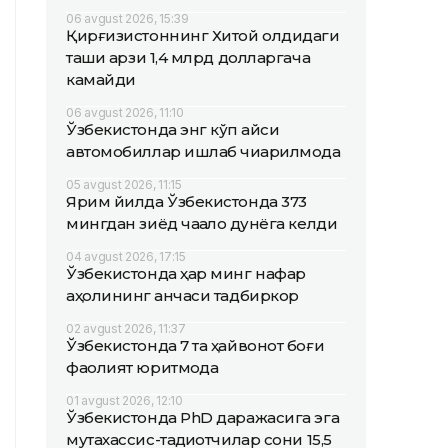
06 avgust 2026, 15:39
Қирғизистоннинг Хитой олдидаги
ташқи қарзи 1,4 млрд долларгача
камайди
06 avgust 2026, 11:10
Ўзбекистонда энг кўп қайси
автомобиллар ишлаб чиқарилмоқда
05 avgust 2026, 11:15
Ярим йилда Ўзбекистонда 373
мингдан зиёд чақалоқ дунёга келди
04 avgust 2026, 17:15
Ўзбекистонда ҳар минг нафар
аҳолининг қанчаси тадбиркор
02 avgust 2026, 11:37
Ўзбекистонда 7 та ҳайвонот боғи
фаолият юритмоқда
01 avgust 2026, 12:10
Ўзбекистонда PhD даражасига эга
мутахассис-тадқиқотчилар сони 15,5