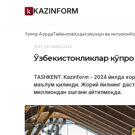
KAZINFORM
Ақорда
Тайинлов
Ҳодиса
Қонун ва интизом
Ко
Тренд:
15:37, 09 Октябр 2024
Ўзбекистонликлар кўпроқ 
TASHKENT. Kazinform - 2024 йилда хо
маълум қилинди. Жорий йилнинг даст
миллиондан ошгани айтилмоқда.