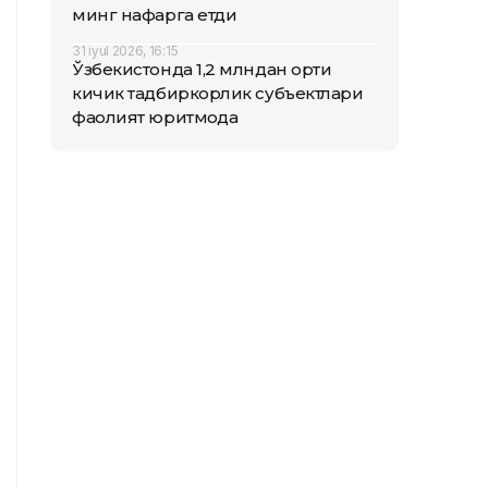
минг нафарга етди
31 iyul 2026, 16:15
Ўзбекистонда 1,2 млндан ортиқ
кичик тадбиркорлик субъектлари
фаолият юритмоқда