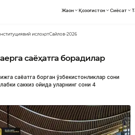
Жаҳон
Қозоғистон
Сиёсат
Т
нституциявий ислоҳот
Сайлов-2026
қаерга саёҳатга борадилар
рижга саёҳатга борган ўзбекистонликлар сони
лабки саккиз ойида уларнинг сони 4