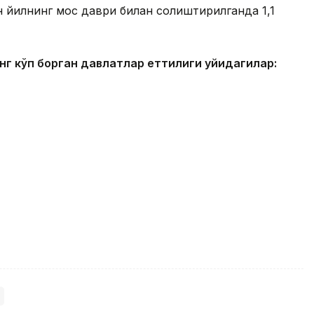
ан йилнинг мос даври билан солиштирилганда 1,1
г кўп борган давлатлар еттилиги қуйидагилар: