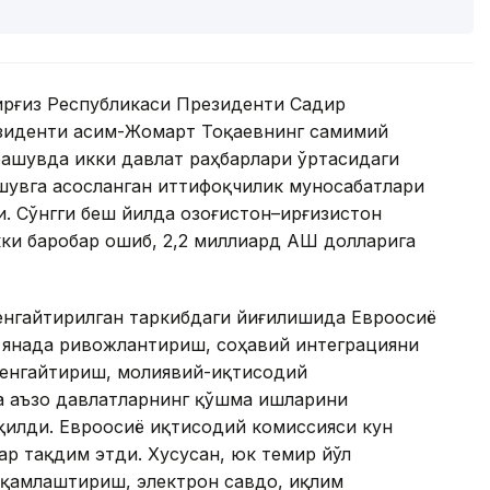
Қирғиз Республикаси Президенти Садир
езиденти Қасим-Жомарт Тоқаевнинг самимий
чрашувда икки давлат раҳбарлари ўртасидаги
шувга асосланган иттифоқчилик муносабатлари
 Сўнгги беш йилда Қозоғистон–Қирғизистон
и баробар ошиб, 2,2 миллиард АҚШ долларига
енгайтирилган таркибдаги йиғилишида Евроосиё
 янада ривожлантириш, соҳавий интеграцияни
кенгайтириш, молиявий-иқтисодий
 аъзо давлатларнинг қўшма ишларини
илди. Евроосиё иқтисодий комиссияси кун
ар тақдим этди. Хусусан, юк темир йўл
ақамлаштириш, электрон савдо, иқлим