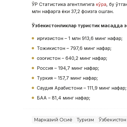
ЎР Статистика агентлигига
кўра
, бу ўтг
млн нафарга ёки 37,2 фоизга ошган.
Ўзбекистонликлар туристик мақсадда эн
Қирғизистон – 1 млн 913,6 минг нафар;
Тожикистон – 797,6 минг нафар;
Қозоғистон – 640,2 минг нафар;
Россия – 194,7 минг нафар;
Туркия – 157,7 минг нафар;
Саудия Арабистони – 111,9 минг нафар;
БАА – 81,4 минг нафар;
Марказий Осиё
Туризм
Ўзбекистон