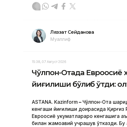
Ляззат Сейданова
Муаллиф
15:38, 07 Август 2026
Чўлпон-Отада Евроосиё 
йиғилиши бўлиб ўтди: о
ASTANA. Kazinform
–
Чўлпон-Ота шаҳри
кенгаши йиғилиши доирасида Қирғиз
Евроосиё ҳукуматлараро кенгашига а
билан жамоавий учрашув ўтказди. Бу 