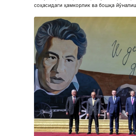
соҳасидаги ҳамкорлик ва бошқа йўнали