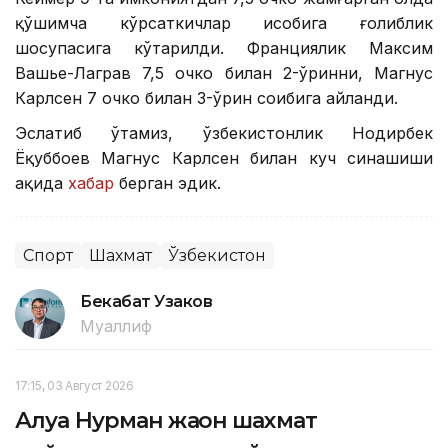
қўшимча кўрсаткичлар ҳисобига ғолиблик
шоҳсупасига кўтарилди. Франциялик Максим
Вашье-Лаграв 7,5 очко билан 2-ўринни, Магнус
Карлсен 7 очко билан 3-ўрин соҳибига айланди.
Эслатиб ўтамиз, ўзбекистонлик Нодирбек
Ёқуббоев Магнус Карлсен билан куч синашиши
ҳақида
хабар
берган эдик.
Спорт
Шахмат
Ўзбекистон
Бекабат Узаков
Муаллиф
17:15, 03 Август 2026
Алуа Нурман жаҳон шахмат