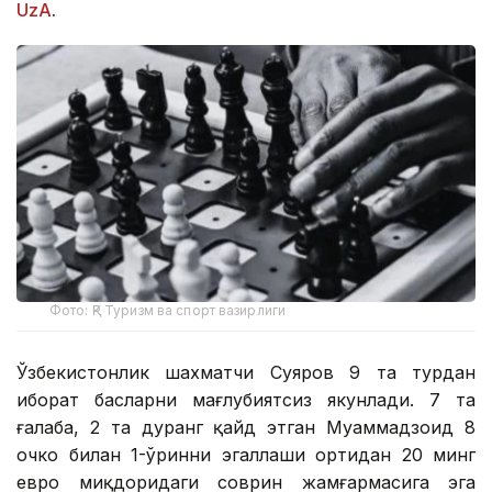
UzA
.
Фото: ҚР Туризм ва спорт вазирлиги
Ўзбекистонлик шахматчи Суяров 9 та турдан
иборат баҳсларни мағлубиятсиз якунлади. 7 та
ғалаба, 2 та дуранг қайд этган Муҳаммадзоҳид 8
очко билан 1-ўринни эгаллаши ортидан 20 минг
евро миқдоридаги соврин жамғармасига эга