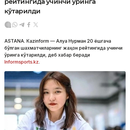
рейтингида учинчи ўринга
кўтарилди
ASTANА. Кazinform — Алуа Нурман 20 ёшгача
бўлган шахматчиларнинг жаҳон рейтингида учинчи
ўринга кўтарилди, деб хабар беради
Informsports.kz
.