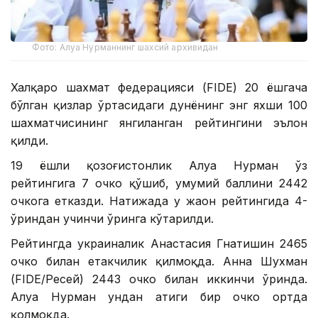
Фото: Алуа Нурманнинг шахсий архивидан
Халқаро шахмат федерацияси (FIDE) 20 ёшгача
бўлган қизлар ўртасидаги дунёнинг энг яхши 100
шахматчисининг янгиланган рейтингини эълон
қилди.
19 ёшли қозоғистонлик Алуа Нурман ўз
рейтингига 7 очко қўшиб, умумий баллини 2442
очкога етказди. Натижада у жаҳон рейтингида 4-
ўриндан учинчи ўринга кўтарилди.
Рейтингда украиналик Анастасия Гнатишин 2465
очко билан етакчилик қилмоқда. Анна Шухман
(FIDE/Ресей) 2443 очко билан иккинчи ўринда.
Алуа Нурман ундан атиги бир очко ортда
қолмоқда.