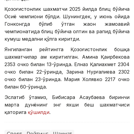
Қозоғистонлик шахматчи 2025 йилда блиц бўйича
Осиё чемпиони бўлди. Шунингдек, у июнь ойида
Гонконгда бўлиб ўтган жаҳон жамоавий
чемпионатида блиц бўйича олтин ва рапид бўйича
кумуш медални қўлга киритди.
Янгиланган рейтингга Қозоғистонлик бошқа
шахматчилар ҳам киритилган. Амина Қаирбекова
2353 очко билан 13-ўринда. Елназ Қалиахмет 2304
очко билан 22-ўринда, Зарина Нурғалиева 2302
очко билан 23-ўринда. Мария Холявко 2217 очко
билан 60-ўринда.
Эслатиб ўтамиз, Бибисара Асаубаева биринчи
марта дунёнинг энг яхши беш шахматчиси
қаторига
қўшилди
.
Спорт
Рейтинг
Шахмат