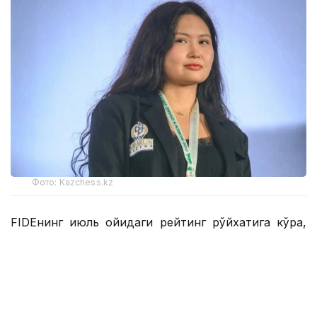
Фото: Kazchess.kz
FIDEнинг июль ойидаги рейтинг рўйхатига кўра,
22 ёшли қозоғистонлик гроссмейстер 2538
рейтинг очкосини тўплади ва аввалги рейтингига
нисбатан икки поғона юқорилади.
Шундай қилиб, Асаубаева ўз фаолиятида биринчи