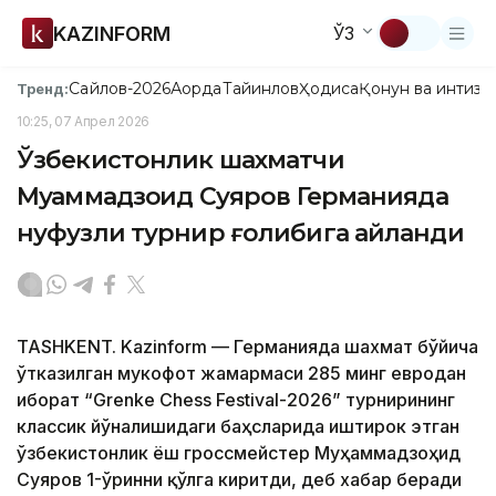
KAZINFORM
ЎЗ
Сайлов-2026
Ақорда
Тайинлов
Ҳодиса
Қонун ва интизо
Тренд:
10:25, 07 Апрел 2026
Ўзбекистонлик шахматчи
Муҳаммадзоҳид Суяров Германияда
нуфузли турнир ғолибига айланди
TASHKENT. Kazinform — Германияда шахмат бўйича
ўтказилган мукофот жамғармаси 285 минг евродан
иборат “Grenke Chess Festival-2026” турнирининг
классик йўналишидаги баҳсларида иштирок этган
ўзбекистонлик ёш гроссмейстер Муҳаммадзоҳид
Суяров 1-ўринни қўлга киритди, деб хабар беради