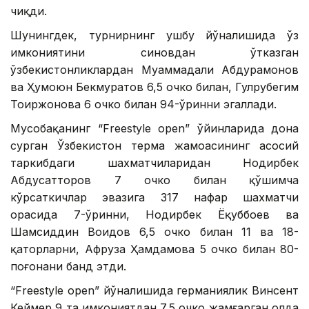
чиқди.
Шунингдек, турнирнинг ушбу йўналишида ўз
имкониятини синовдан ўтказган
ўзбекистонликлардан Муҳаммадали Абдураҳмонов
ва Ҳумоюн Бекмуратов 6,5 очко билан, Гулруҳбегим
Тоҳиржонова 6 очко билан 94-ўринни эгаллади.
Мусобақанинг “Freestyle оpen” ўйинларида дона
сурган Ўзбекистон терма жамоасининг асосий
таркибдаги шахматчиларидан Нодирбек
Абдусатторов 7 очко билан қўшимча
кўрсаткичлар эвазига 317 нафар шахматчи
орасида 7-ўринни, Нодирбек Ёқуббоев ва
Шамсиддин Воҳидов 6,5 очко билан 11 ва 18-
қаторларни, Афруза Ҳамдамова 5 очко билан 80-
поғонани банд этди.
“Freestyle оpen” йўналишида германиялик Винсент
Кеймер 9 та имкониятдан 7,5 очко жамғарган ҳолда