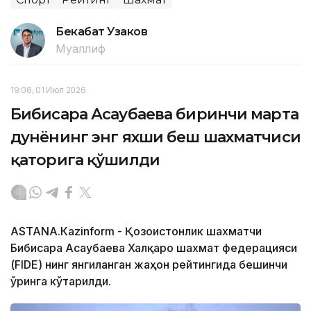
Бекабат Узаков
Муаллиф
19:08, 01 Июл 2026
Бибисара Асаубаева биринчи марта
дунёнинг энг яхши беш шахматчиси
қаторига қўшилди
АSTANА.Кazinform - Қозоғистонлик шахматчи
Бибисара Асаубаева Халқаро шахмат федерацияси
(FIDE) нинг янгиланган жаҳон рейтингида бешинчи
ўринга кўтарилди.