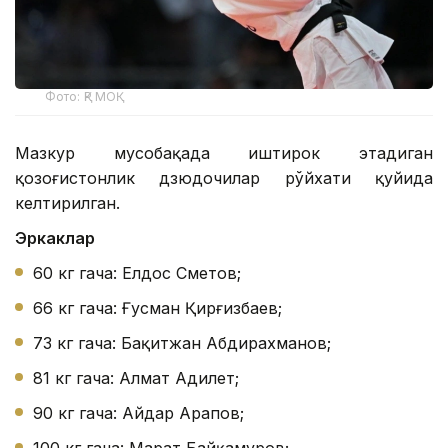
Фото: ҚР МОҚ
Мазкур мусобақада иштирок этадиган
қозоғистонлик дзюдочилар рўйхати қуйида
келтирилган.
Эркаклар
60 кг гача: Елдос Сметов;
66 кг гача: Ғусман Қирғизбаев;
73 кг гача: Бақитжан Абдирахманов;
81 кг гача: Алмат Адилет;
90 кг гача: Айдар Арапов;
100 кг гача: Марат Байқамуров;