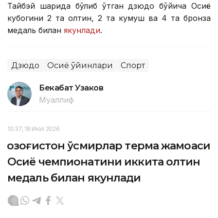
Тайбэй шаҳрида бўлиб ўтган дзюдо бўйича Осиё
кубогини 2 та олтин, 2 та кумуш ва 4 та бронза
медаль билан
якунлади
.
Дзюдо
Осиё ўйинлари
Спорт
Бекабат Узаков
Муаллиф
10:37, 18 Июл 2026
Қозоғистон ўсмирлар терма жамоаси
Осиё чемпионатини иккита олтин
медаль билан якунлади