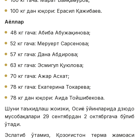
100 кг дан юқори: Ерасил Қажибаев.
Аёллар
48 кг гача: Абиба Абужақинова;
52 кг гача: Меруерт Сарсенова;
57 кг гача: Дана Абдирова;
63 кг гача: Эсмигул Қуюлова;
70 кг гача: Ажар Асхат;
78 кг гача: Екатерина Токарева;
78 кг дан юқори: Аида Тойшибекова.
Шуни таъкидлаш жоизки, Осиё ўйинларида дзюдо
мусобақалари 29 сентябрдан 2 октябргача бўлиб
ўтади.
Эслатиб ўтамиз, Қозоғистон терма жамоаси