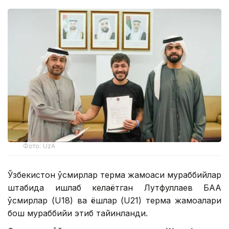
Фото: UzA
Ўзбекистон ўсмирлар терма жамоаси мураббийлар
штабида ишлаб келаётган Лутфуллаев БАА
ўсмирлар (U18) ва ёшлар (U21) терма жамоалари
бош мураббийи этиб тайинланди.