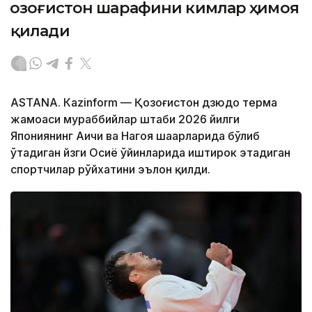
Қозоғистон шарафини кимлар ҳимоя
қилади
ASTANА. Кazinform — Қозоғистон дзюдо терма
жамоаси мураббийлар штаби 2026 йилги
Япониянинг Аичи ва Нагоя шаҳарларида бўлиб
ўтадиган йзги Осиё ўйинларида иштирок этадиган
спортчилар рўйхатини эълон қилди.