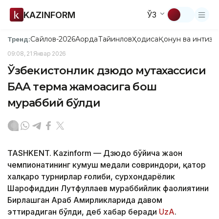
KAZINFORM
ЎЗ
Сайлов-2026
Ақорда
Тайинлов
Ҳодиса
Қонун ва интизо
Тренд:
09:08, 21 Январ 2026
Ўзбекистонлик дзюдо мутахассиси
БАА терма жамоасига бош
мураббий бўлди
TASHKENT. Kazinform — Дзюдо бўйича жаҳон
чемпионатининг кумуш медали совриндори, қатор
халқаро турнирлар ғолиби, сурхондарёлик
Шарофиддин Лутфуллаев мураббийлик фаолиятини
Бирлашган Араб Амирликларида давом
эттирадиган бўлди, деб хабар беради
UzA
.