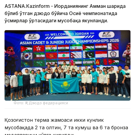
АSTANА.Кazinform - Иорданиянинг Амман шаҳрида
бўлиб ўтган дзюдо бўйича Осиё чемпионатида
ўсмирлар ўртасидаги мусобақа якунланди.
Фото: ҚР Дзюдо федерацияси
Қозоғистон терма жамоаси икки кунлик
мусобақада 2 та олтин, 7 та кумуш ва 6 та бронза