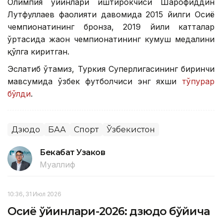
Олимпия ўйинлари иштирокчиси Шарофиддин
Лутфуллаев фаолияти давомида 2015 йилги Осиё
чемпионатининг бронза, 2019 йили катталар
ўртасида жаҳон чемпионатининг кумуш медалини
қўлга киритган.
Эслатиб ўтамиз, Туркия Суперлигасининг биринчи
мавсумида ўзбек футболчиси энг яхши
тўпурар
бўлди
.
Дзюдо
БАА
Спорт
Ўзбекистон
Бекабат Узаков
Муаллиф
10:36, 31 Июл 2026
Осиё ўйинлари-2026: дзюдо бўйича