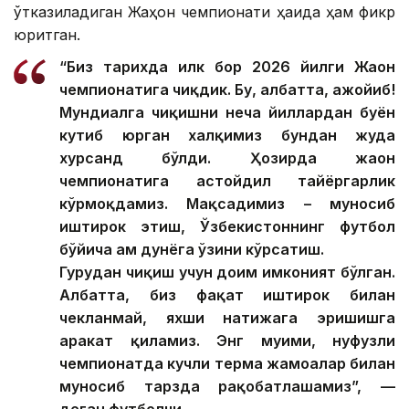
ўтказиладиган Жаҳон чемпионати ҳақида ҳам фикр
юритган.
“Биз тарихда илк бор 2026 йилги Жаҳон
чемпионатига чиқдик. Бу, албатта, ажойиб!
Мундиалга чиқишни неча йиллардан буён
кутиб юрган халқимиз бундан жуда
хурсанд бўлди. Ҳозирда жаҳон
чемпионатига астойдил тайёргарлик
кўрмоқдамиз. Мақсадимиз – муносиб
иштирок этиш, Ўзбекистоннинг футбол
бўйича ҳам дунёга ўзини кўрсатиш.
Гуруҳдан чиқиш учун доим имконият бўлган.
Албатта, биз фақат иштирок билан
чекланмай, яхши натижага эришишга
ҳаракат қиламиз. Энг муҳими, нуфузли
чемпионатда кучли терма жамоалар билан
муносиб тарзда рақобатлашамиз”, —