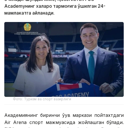
Academyнинг халқаро тармоғига қўшилган 24-
мамлакатга айланади.
Фото: Туризм ва спорт вазирлиги
Академиянинг биринчи ўқув маркази пойтахтдаги
Air Arena спорт мажмуасида жойлашган бўлади.