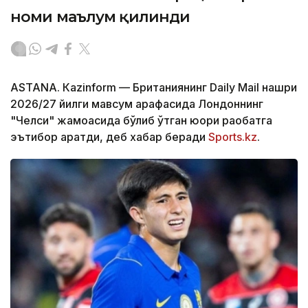
номи маълум қилинди
ASTANА. Кazinform — Британиянинг Daily Mail нашри
2026/27 йилги мавсум арафасида Лондоннинг
"Челси" жамоасида бўлиб ўтган юқори рақобатга
эътибор қаратди, деб хабар беради
Sports.kz
.