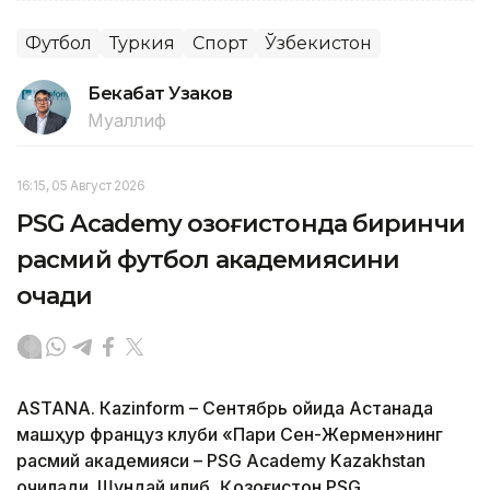
Футбол
Туркия
Спорт
Ўзбекистон
Бекабат Узаков
Муаллиф
16:15, 05 Август 2026
PSG Academy Қозоғистонда биринчи
расмий футбол академиясини
очади
ASTANА. Кazinform – Сентябрь ойида Астанада
машҳур француз клуби «Пари Сен-Жермен»нинг
расмий академияси – PSG Academy Kazakhstan
очилади. Шундай қилиб, Қозоғистон PSG