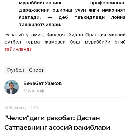
мураббийларнинг профессионал
даражасини ошириш учун янги имконият
яратади, — деб таъкидлади лойиҳа
ташкилотчилари.
Эслатиб ўтамиз, Зинедин Зидан Франция миллий
футбол терма жамоаси бош мураббийи этиб
тайинланди
.
Футбол
Спорт
Бекабат Узаков
Муаллиф
13:15, 04 Август 2026
"Челси"даги рақобат: Дастан
Сатпаевнинг асосий рақиблари