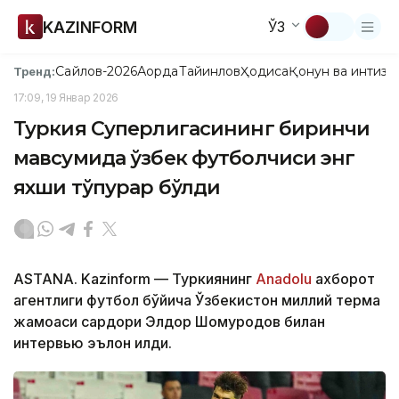
KAZINFORM
ЎЗ
Сайлов-2026
Ақорда
Тайинлов
Ҳодиса
Қонун ва интизо
Тренд:
17:09, 19 Январ 2026
Туркия Суперлигасининг биринчи
мавсумида ўзбек футболчиси энг
яхши тўпурар бўлди
ASTANA. Kazinform — Туркиянинг
Anadolu
ахборот
агентлиги футбол бўйича Ўзбекистон миллий терма
жамоаси сардори Элдор Шомуродов билан
интервью эълон қилди.