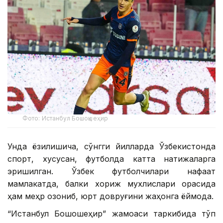
Фото: Истанбул Бошоқшеҳир
Унда ёзилишича, сўнгги йилларда Ўзбекистонда
спорт, хусусан, футболда катта натижаларга
эришилган. Ўзбек футболчилари нафақат
мамлакатда, балки хориж мухлислари орасида
ҳам меҳр қозониб, юрт довруғини жаҳонга ёймоқда.
“Истанбул Бошоқшеҳир” жамоаси таркибида тўп