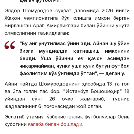
деган футболчи.
Элдор Шомуродов суҳбат давомида 2026 йилги
Жаҳон чемпионатига йўл олишга имкон берган
Бирлашган Араб Амирликлари билан ўйинни унута
олмаслигини таъкидлаган:
“Бу энг унутилмас ўйин эди. Айнан шу ўйин
бизга мундиалда қатнашиш имконини
берди. Ўша ўйинни ҳеч қачон эсимдан
чиқармайман, чунки ўша куни бутун футбол
фаолиятим кўз ўнгимда ўтган”, — деган у.
Айни пайтда Шомуродовнинг ҳисобида 13 та гол
ва 3та голли пас бор. "Истанбул Бошоқшеҳир” 18
ўйиндан сўнг 26 очко жамғариб, турнир
жадвалининг 6-поғонасидан жой олган.
Эслатиб ўтамиз, ўзбекистонлик футболчилар Осиё
кубогини
ғалаба билан бошлади
.