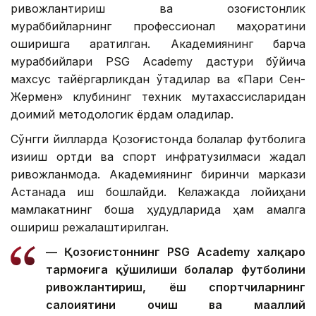
ривожлантириш ва қозоғистонлик
мураббийларнинг профессионал маҳоратини
оширишга қаратилган. Академиянинг барча
мураббийлари PSG Academy дастури бўйича
махсус тайёргарликдан ўтадилар ва «Пари Сен-
Жермен» клубининг техник мутахассисларидан
доимий методологик ёрдам оладилар.
Сўнгги йилларда Қозоғистонда болалар футболига
қизиқиш ортди ва спорт инфратузилмаси жадал
ривожланмоқда. Академиянинг биринчи маркази
Астанада иш бошлайди. Келажакда лойиҳани
мамлакатнинг бошқа ҳудудларида ҳам амалга
ошириш режалаштирилган.
— Қозоғистоннинг PSG Academy халқаро
тармоғига қўшилиши болалар футболини
ривожлантириш, ёш спортчиларнинг
салоҳиятини очиш ва маҳаллий