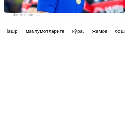
Фото: Sports.kz
Нашр маълумотларига кўра, жамоа бош
мураббийи Хаби Алонсо асосий таркибда 46
нафар футболчига эга. Янги трансферлар туфайли
бу кўрсаткич ҳали ҳам ошиши мумкин.
Британиялик журналистлар шунингдек,
Қозоғистон терма жамоасининг 17 ёшли
ҳужумчиси Дастан Сатпаевга эътибор қаратиб, у
"Челси" ҳужумчиси сифатида асосий таркибда
ўрин олиш учун қаттиқ рақобатга дуч келишини
ёзишди.
— Бир йиллик ижарадан сўнг Николас
Жексон ҳужумчилар сафига қайтди.
Шунингдек, жамоага 2025 йил февраль