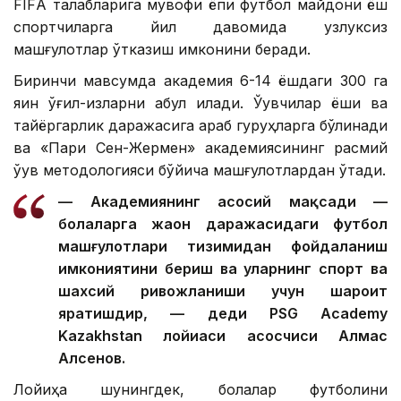
FIFА талабларига мувофиқ ёпиқ футбол майдони ёш
спортчиларга йил давомида узлуксиз
машғулотлар ўтказиш имконини беради.
Биринчи мавсумда академия 6-14 ёшдаги 300 га
яқин ўғил-қизларни қабул қилади. Ўқувчилар ёши ва
тайёргарлик даражасига қараб гуруҳларга бўлинади
ва «Пари Сен-Жермен» академиясининг расмий
ўқув методологияси бўйича машғулотлардан ўтади.
— Академиянинг асосий мақсади —
болаларга жаҳон даражасидаги футбол
машғулотлари тизимидан фойдаланиш
имкониятини бериш ва уларнинг спорт ва
шахсий ривожланиши учун шароит
яратишдир, — деди PSG Academy
Kazakhstan лойиҳаси асосчиси Алмас
Алсенов.
Лойиҳа шунингдек, болалар футболини