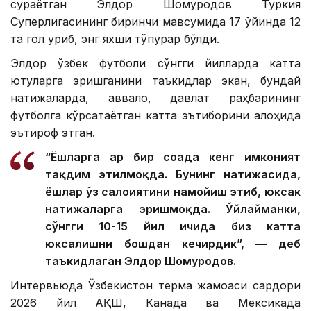
сураётган Элдор Шомуродов Туркия
Суперлигасининг биринчи мавсумида 17 ўйинда 12
та гол уриб, энг яхши тўпурар бўлди.
Элдор ўзбек футболи сўнгги йилларда катта
ютуқларга эришганини таъкидлар экан, бундай
натижаларда, аввало, давлат раҳбарининг
футболга кўрсатаётган катта эътиборини алоҳида
эътироф этган.
“Ёшларга ҳар бир соҳада кенг имконият
тақдим этилмоқда. Бунинг натижасида,
ёшлар ўз салоҳиятини намойиш этиб, юксак
натижаларга эришмоқда. Ўйлайманки,
сўнгги 10-15 йил ичида биз катта
юксалишни бошдан кечирдик”, — деб
таъкидлаган Элдор Шомуродов.
Интервьюда Ўзбекистон терма жамоаси сардори
2026 йил АҚШ, Канада ва Мексикада