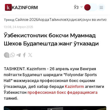
KAZINFORM
ЎЗ
Сайлов-2026
Ақорда
Тайинлов
Ҳодиса
Қонун ва интизо
Тренд:
13:08, 24 Апрел 2025
Ўзбекистонлик боксчи Муҳаммад
Шехов Будапештда жанг ўтказади
TASHKENT. Kazinform - 26 апрель куни Венгрия
пойтахти Будапешт шаҳридаги "Folyondar Sports
Hall" мажмуасида профессионал бокс оқшоми
ўтказилади, деб хабар беради
Kazinform
агентлиги
Ўзбекистон
профессионал бокс федерациясига
таяниб.