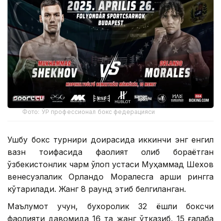
Фото: ЎР профессионал бокс федерацияси
Ушбу бокс турнири доирасида иккинчи энг енгил
вазн тоифасида фаолият олиб бораётган
ўзбекистонлик чарм қўлқоп устаси Муҳаммад Шехов
венесуэлалик Орландо Моралесга қарши рингга
кўтарилади. Жанг 8 раунд этиб белгиланган.
Маълумот учун, бухоролик 32 ёшли боксчи
фаолияти давомида 16 та жанг ўтказиб, 15 ғалаба