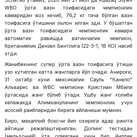
Эслатиб ўтамиз, 2026 йил 21 июл да «Qazaq Style»
WВО ўрта вазн тоифасидаги чемпионлик
камаридан воз кечиб, 76,2 кг гача бўлган вазн
тоифасига ўтишини эълон қилган эди. У бўшатган
ўрта вазн тоифасидаги чемпионлик камари
автоматик равишда вақтинчалик чемпион,
британиялик Дензел Бентлига (22-3-1, 18 КО) насиб
этди.
Жанибекнинг супер ўрта вазн тоифасига ўтиши
узоқ кутилган катта жангларга йўл очади. Аниқроғи,
31 октабр куни мексикалик Сауль "Канело"
Альварес ва WВC чемпиони Кристиан Мбили
ўртасида жанг бўлиб ўтади. Ушбу жанг ғолиби
келажакда Алимханулининг чемпионлик учун
асосий рақибларидан бирига айланиши мумкин.
Бироқ, маҳаллий боксчи йил охирига қадар рингга
қайтиши режалаштирилган. Допинг тестидан
(мельдоний) ўта олмагани учун бир йиллик