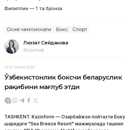
Филиппин — 1 та бронза
Осиё чемпионати
Бокс
Спорт
Ляззат Сейданова
Муаллиф
12:10, 13 Июл 2026
Ўзбекистонлик боксчи беларуслик
рақибини мағлуб этди
TASHKENT. Kazinform — Озарбайжон пойтахти Боку
шаҳридаги "Sea Breeze Resort" мажмуасида ташкил