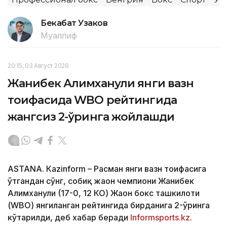
Бекабат Узаков
Муаллиф
20:15, 03 Август 2026
Жанибек Алимханули янги вазн
тоифасида WBO рейтингида
жангсиз 2-ўринга жойлашди
ASTANА. Кazinform – Расман янги вазн тоифасига
ўтгандан сўнг, собиқ жаҳон чемпиони Жанибек
Алимханули (17-0, 12 КО) Жаҳон бокс ташкилоти
(WBО) янгиланган рейтингида бирданига 2-ўринга
кўтарилди, деб хабар беради
Informsports.kz
.