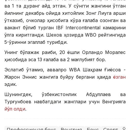
ва 1 та дуранг қайд этган. У сўнгги жангини ўтган
йилнинг декабрь ойида хитойлик Зонг Лиуга қарши
ўтказиб, очколар ҳисобига кўра ғалаба қозонган ва
вакант бўлиб турган IBF Intercontinental камарини
қўлга киритганди. Шехов ҳозирда WBO рейтингида
5-ўринни эгаллаб турибди.
Унинг бўлажак рақиби, 20 ёшли Орландо Моралес
ҳисобида эса 13 ғалаба ва 2 мағлубият бор.
Эслатиб ўтамиз, аввалроқ WBA Шаҳрам Ғиёсов -
Жарон Эннис жангига буйруқ бергани ҳақида
ёзган
эдик.
Шунингдек, ўзбекистонлик Абдуллаев ва
Турғунбоев навбатдаги жанглари учун Венгрияга
йўл олди
.
Профессионал бокс
Венгрия
Бокс
Спорт
Ўз