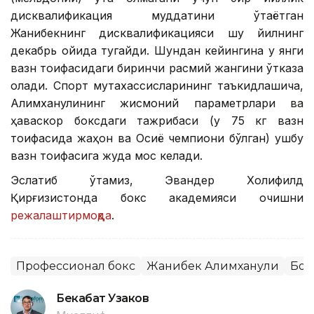
дисквалификация муддатини ўтаётган
Жанибекнинг дисквалификацияси шу йилнинг
декабрь ойида тугайди. Шундан кейингина у янги
вазн тоифасидаги биринчи расмий жангини ўтказа
олади. Спорт мутахассисларининг таъкидлашича,
Алимханулининг жисмоний параметрлари ва
ҳаваскор боксдаги тажрибаси (у 75 кг вазн
тоифасида жаҳон ва Осиё чемпиони бўлган) ушбу
вазн тоифасига жуда мос келади.
Эслатиб ўтамиз, Эвандер Холифилд
Қирғизистонда бокс академияси очишни
режалаштирмоқда
.
Профессионал бокс
Жанибек Алимханули
Бок
Бекабат Узаков