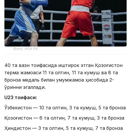
Фото: НОК РК
40 та вазн тоифасида иштирок этган Қозоғистон
терма жамоаси 11 та олтин, 11 та кумуш ва 8 та
бронза медаль билан умумжамоа ҳисобида 2-
ўринни эгаллади.
U23 тоифаси:
Ўзбекистон — 10 та олтин, 3 та кумуш, 5 та бронза
Қозоғистон — 6 та олтин, 7 та кумуш, 3 та бронза
Ҳиндистон — 3 та олтин, 5 та кумуш, 7 та бронза