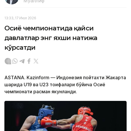
Муаллиф
13:33, 17 Июл 2026
Осиё чемпионатида қайси
давлатлар энг яхши натижа
кўрсатди
ASTANA. Kazinform — Индонезия пойтахти Жакарта
шаҳрида U19 ва U23 тоифалари бўйича Осиё
чемпионати расман якунланди.