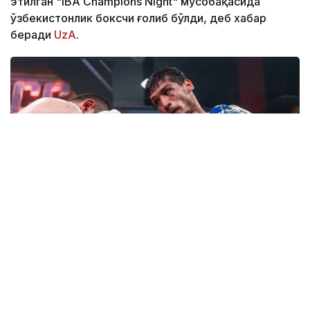
этилган "IBA Champions Night" мусобақасида
ўзбекистонлик боксчи ғолиб бўлди, деб хабар
беради
UzA
.
Фото: UzA
Мазкур нуфузли турнирда бир неча бор
Ўзбекистон чемпионлигига эришган, қитъа ва
жаҳон чемпионатларида, халқаро турнирларда