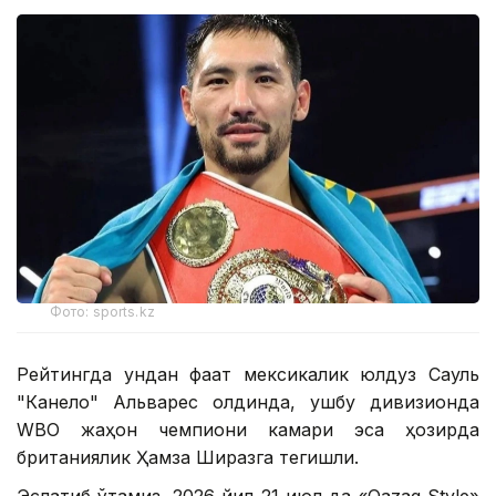
Фото: sports.kz
Рейтингда ундан фақат мексикалик юлдуз Сауль
"Канело" Альварес олдинда, ушбу дивизионда
WBО жаҳон чемпиони камари эса ҳозирда
британиялик Ҳамза Ширазга тегишли.