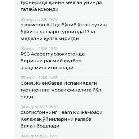
турнирида қийин кечган ўйинда
ғалаба қозонди
05 avgust 2026, 19:15
Қозоғистон АҚШда бўлиб ўтган сузиш
бўйича халқаро турнирда 17 та
медални қўлга киритди
05 avgust 2026, 16:15
PSG Academy Қозоғистонда
биринчи расмий футбол
академиясини очади
05 avgust 2026, 14:15
Соня Жиенбаева Испаниядаги
турнирнинг чорак финалига йўл
олди
04 avgust 2026, 15:37
Қозоғистоннинг Team KZ жамоаси
Келажак ўйинларини ғалаба
билан бошлади
04 avgust 2026, 15:15