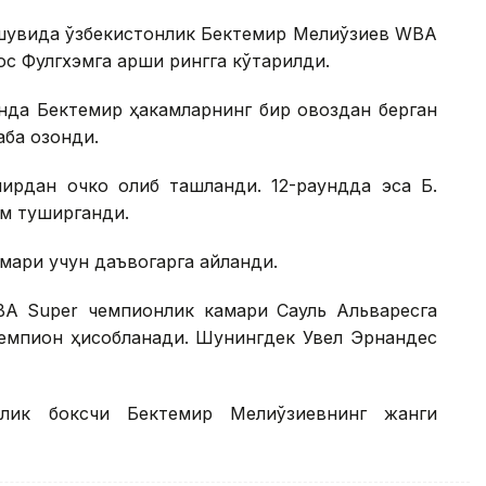
ашувида ўзбекистонлик Бектемир Мелиқўзиев WBA
юс Фулгхэмга қарши рингга кўтарилди.
унда Бектемир ҳакамларнинг бир овоздан берган
ба қозонди.
ирдан очко олиб ташланди. 12-раундда эса Б.
ам туширганди.
амари учун даъвогарга айланди.
A Super чемпионлик камари Сауль Альваресга
 чемпион ҳисобланади. Шунингдек Увел Эрнандес
нлик боксчи Бектемир Мелиқўзиевнинг жанги