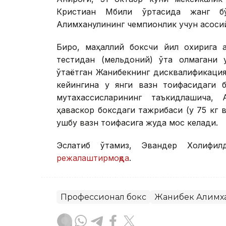
Кристиан Мбили ўртасида жанг б
Алимханулининг чемпионлик учун асосий
Бироқ, маҳаллий боксчи йил охирига 
тестидан (мельдоний) ўта олмагани 
ўтаётган Жанибекнинг дисквалификаци
кейингина у янги вазн тоифасидаги 
мутахассисларининг таъкидлашича,
ҳаваскор боксдаги тажрибаси (у 75 кг 
ушбу вазн тоифасига жуда мос келади.
Эслатиб ўтамиз, Эвандер Холифил
режалаштирмоқда
.
Профессионал бокс
Жанибек Алимх