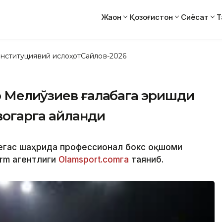
Жаҳон
Қозоғистон
Сиёсат
Т
нституциявий ислоҳот
Сайлов-2026
 Мелиқўзиев ғалабага эришди
вогарга айланди
Вегас шаҳрида профессионал бокс оқшоми
orm агентлиги
Olamsport.comга
таяниб.