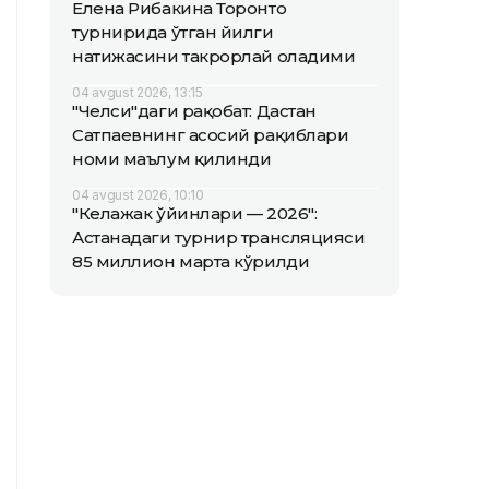
Елена Рибакина Торонто
турнирида ўтган йилги
натижасини такрорлай оладими
04 avgust 2026, 13:15
"Челси"даги рақобат: Дастан
Сатпаевнинг асосий рақиблари
номи маълум қилинди
04 avgust 2026, 10:10
"Келажак ўйинлари — 2026":
Астанадаги турнир трансляцияси
85 миллион марта кўрилди