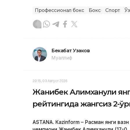
Профессионал бокс
Бокс
Спорт
Ў
Бекабат Узаков
Муаллиф
20:15, 03 Август 2026
Жанибек Алимханули ян
рейтингида жангсиз 2-ў
ASTANА. Кazinform – Расман янги вазн
чемпиони Жанибек Алимханули (17-0,