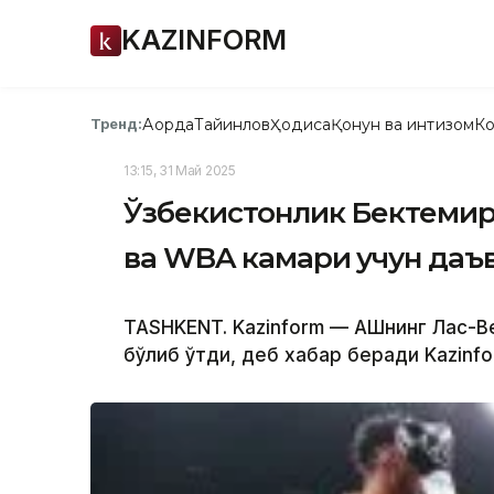
KAZINFORM
Ақорда
Тайинлов
Ҳодиса
Қонун ва интизом
Ко
Тренд:
13:15, 31 Май 2025
Ўзбекистонлик Бектемир
ва WBA камари учун даъ
TASHKENT. Kazinform — АҚШнинг Лас-
бўлиб ўтди, деб хабар беради Kazinf