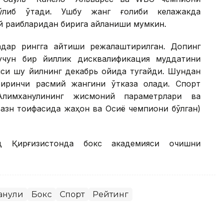
ўлиб ўтади. Ушбу жанг ғолиби келажакда
 рақибларидан бирига айланиши мумкин.
қадар рингга қайтиши режалаштирилган. Допинг
учун бир йиллик дисквалификация муддатини
яси шу йилнинг декабрь ойида тугайди. Шундан
биринчи расмий жангини ўтказа олади. Спорт
 Алимханулининг жисмоний параметрлари ва
вазн тоифасида жаҳон ва Осиё чемпиони бўлган)
д Қирғизистонда бокс академияси очишни
анули
Бокс
Спорт
Рейтинг