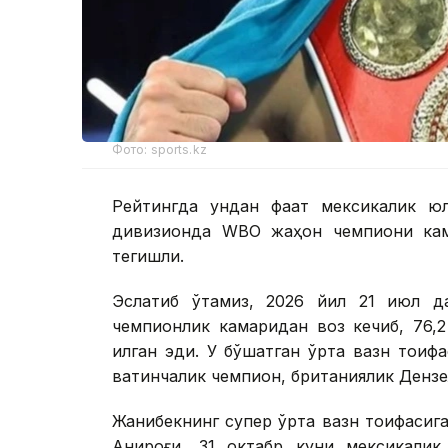
Фото: sports.kz
Рейтингда ундан фақат мексикалик ю
дивизионда WBО жаҳон чемпиони кам
тегишли.
Эслатиб ўтамиз, 2026 йил 21 июл д
чемпионлик камаридан воз кечиб, 76,2
қилган эди. У бўшатган ўрта вазн тои
вақтинчалик чемпион, британиялик Дензел
Жанибекнинг супер ўрта вазн тоифасига 
Аниқроғи, 31 октабр куни мексикали