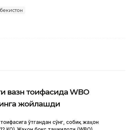
збекистон
ги вазн тоифасида WBO
ринга жойлашди
 тоифасига ўтгандан сўнг, собиқ жаҳон
 12 КО) Жаҳон бокс ташкилоти (WBО)