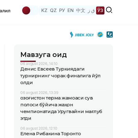
KZ
QZ
РУ
EN
中文
ق ز
ЎЗ
аҳлил
Мавзуга оид
06 avgust 2026, 14:10
Денис Евсеев Туркиядаги
турнирнинг чорак финалига йўл
олди
06 avgust 2026, 13:39
Қозоғистон терма жамоаси сув
полоси бўйича жаҳон
чемпионатида Уругвайни мағлуб
этди
06 avgust 2026, 12:10
Елена Рибакина Торонто