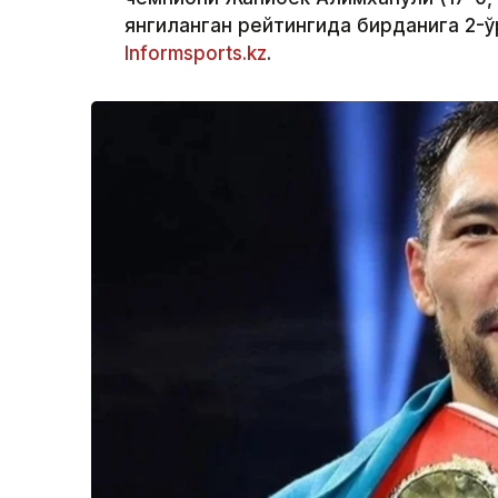
янгиланган рейтингида бирданига 2-ў
Informsports.kz
.