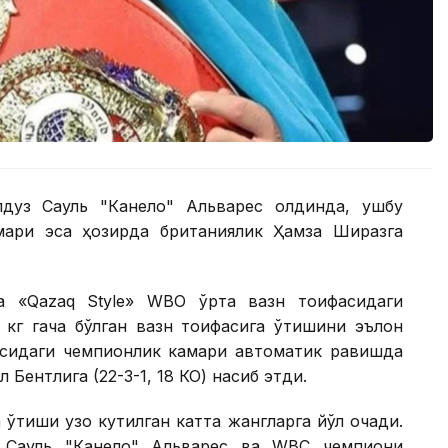
лдуз Сауль "Канело" Альварес олдинда, ушбу
ари эса ҳозирда британиялик Ҳамза Ширазга
а «Qazaq Style» WВО ўрта вазн тоифасидаги
 кг гача бўлган вазн тоифасига ўтишини эълон
фасидаги чемпионлик камари автоматик равишда
 Бентлига (22-3-1, 18 КО) насиб этди.
ўтиши узоқ кутилган катта жангларга йўл очади.
к Сауль "Канело" Альварес ва WВC чемпиони