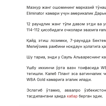
Мазкур жанг оқшомининг марказий тўқн
Eliminator камари учун америкалик Дарь
12 раундлик жанг тўлиқ давом этди ва 
114-112 ҳисобидаги очколари эвазига ғала
Қайд этиш лозимки, 7-раундда Бектем
Мелиқўзиев рақибини нокдаун ҳолатига ҳ
Шу тариқа, энди у Сауль Альвареснинг к
Ушбу иккинчи ўрта вазн тоифасида WB
тегишли. Калеб Плант эса вақтинчалик
WBA Gold камарига эгалик қилади.
Эслатиб ўтамиз, аввалроқ ўзбекисто
тасдиқлангани ҳақида
хабар
берган эдик.