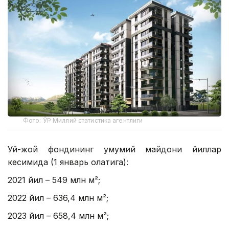
Фото: ЎР Миллий статистика агентлиги
Уй-жой фондининг умумий майдони йиллар
кесимида (1 январь ҳолатига):
2021 йил – 549 млн м²;
2022 йил – 636,4 млн м²;
2023 йил – 658,4 млн м²;