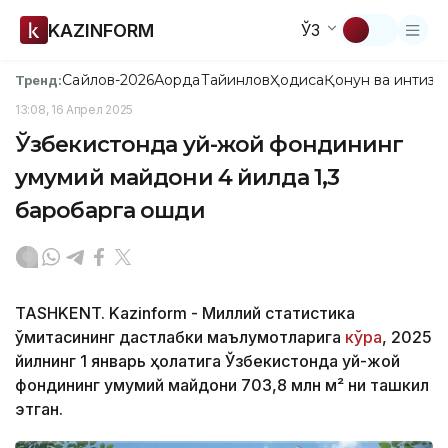
KAZINFORM
ЎЗ
Сайлов-2026
Ақорда
Тайинлов
Ҳодиса
Қонун ва интизо
Тренд:
13:08, 16 Апрел 2025
Ўзбекистонда уй-жой фондининг
умумий майдони 4 йилда 1,3
баробарга ошди
TASHKENT. Kazinform - Миллий статистика
қўмитасининг дастлабки маълумотларига
кўра
, 2025
йилнинг 1 январь ҳолатига Ўзбекистонда уй-жой
фондининг умумий майдони 703,8 млн м² ни ташкил
этган.