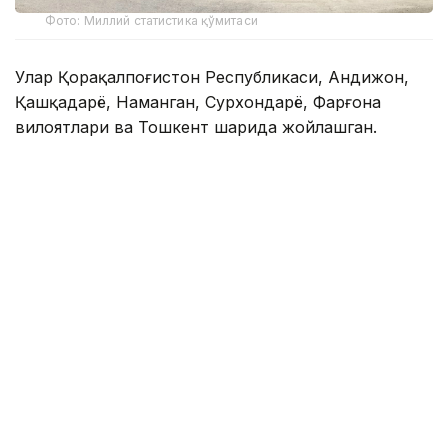
Фото: Миллий статистика қўмитаси
Улар Қорақалпоғистон Республикаси, Андижон,
Қашқадарё, Наманган, Сурхондарё, Фарғона
вилоятлари ва Тошкент шаҳрида жойлашган.
Ҳайвонот боғларидаги ҳайвон турлари сони 744
тани ташкил этиб, 2024 йилга нисбатан 107 тага
ёки 12,6 фоизга камайган.
2025 йилда ҳайвонот боғларига ташрифлар сони
қарийб 1,5 млнтани ташкил этиб, 2024 йилга
нисбатан 233,4 мингтага ёки 18,9 фоизга ошган.
Мазкур даврда ҳар 10 минг нафар аҳолига нисбатан
ҳайвонот боғларига ташрифлар сони 387 тани
ташкил қилган.
Эслатиб ўтамиз, Ўзбекистонда 136 та маданият ва
истироҳат боғлари
мавжуд
.