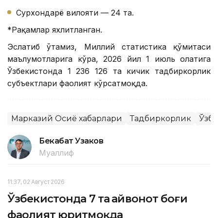
Сурхондарё вилояти — 24 та.
*Рақамлар яхлитланган.
Эслатиб ўтамиз, Миллий статистика қўмитаси
маълумотларига кўра, 2026 йил 1 июль ҳолатига
Ўзбекистонда 1 236 126 та кичик тадбиркорлик
субъектлари фаолият кўрсатмоқда.
Марказий Осиё хабарлари
Тадбиркорлик
Ўзб
Бекабат Узаков
Муаллиф
11:37, 02 Август 2026
Ўзбекистонда 7 та ҳайвонот боғи
фаолият юритмоқда