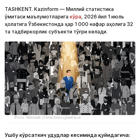
TASHKENT. Kazinform — Миллий статистика
қўмитаси маълумотларига
кўра
, 2026 йил 1 июль
ҳолатига Ўзбекистонда ҳар 1 000 нафар аҳолига 32
та тадбиркорлик субъекти тўғри келади.
Фото: Миллий статистика қўмитаси
Ушбу кўрсаткич ҳудудлар кесимида қуйидагича: