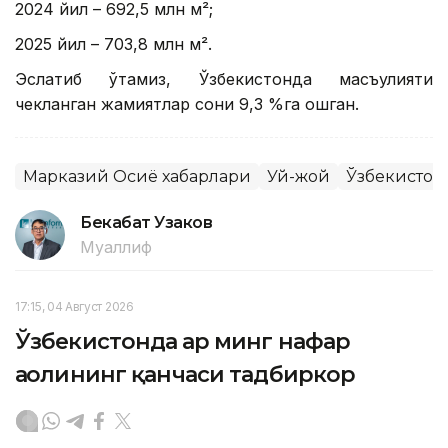
2024 йил – 692,5 млн м²;
2025 йил – 703,8 млн м².
Эслатиб ўтамиз, Ўзбекистонда масъулияти
чекланган жамиятлар сони 9,3 %га ошган.
Марказий Осиё хабарлари
Уй-жой
Ўзбекистон
Бекабат Узаков
Муаллиф
17:15, 04 Август 2026
Ўзбекистонда ҳар минг нафар
аҳолининг қанчаси тадбиркор