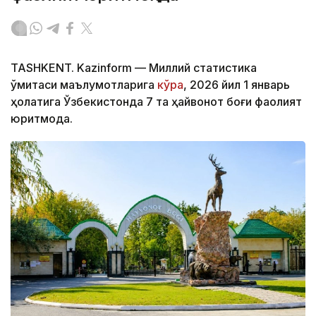
TASHKENT. Kazinform — Миллий статистика
қўмитаси маълумотларига
кўра
, 2026 йил 1 январь
ҳолатига Ўзбекистонда 7 та ҳайвонот боғи фаолият
юритмоқда.