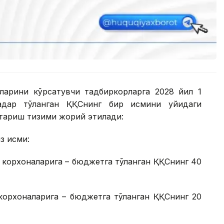
ларини кўрсатувчи тадбиркорларга 2028 йил 1
адар тўланган ҚҚСнинг бир қисмини қуйидаги
йтариш тизими жорий этилади:
 қисми:
 корхоналарига – бюджетга тўланган ҚҚСнинг 40
корхоналарига – бюджетга тўланган ҚҚСнинг 20