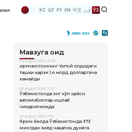
KZ
QZ
РУ
EN
中文
ق ز
ЎЗ
аҳлил
Мавзуга оид
06 avgust 2026, 15:39
Қирғизистоннинг Хитой олдидаги
ташқи қарзи 1,4 млрд долларгача
камайди
06 avgust 2026, 11:10
Ўзбекистонда энг кўп қайси
автомобиллар ишлаб
чиқарилмоқда
05 avgust 2026, 11:15
Ярим йилда Ўзбекистонда 373
мингдан зиёд чақалоқ дунёга