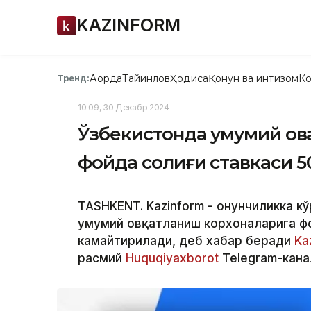
KAZINFORM
Ақорда
Тайинлов
Ҳодиса
Қонун ва интизом
Ко
Тренд:
10:09, 30 Декабр 2024
Ўзбекистонда умумий ов
фойда солиғи ставкаси 
TASHKENT. Kazinform - Қонунчиликка к
умумий овқатланиш корхоналарига фо
камайтирилади, деб хабар беради
Ka
расмий
Huquqiyaxborot
Telegram-кана