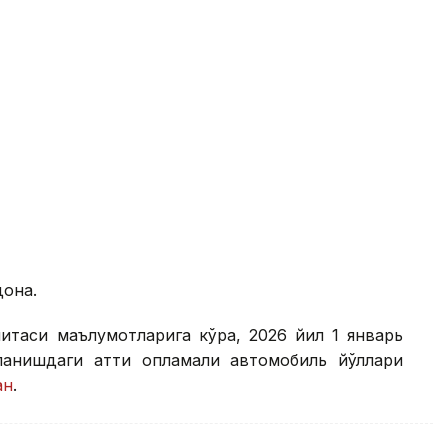
дона.
митаси маълумотларига кўра, 2026 йил 1 январь
анишдаги қаттиқ қопламали автомобиль йўллари
ан
.