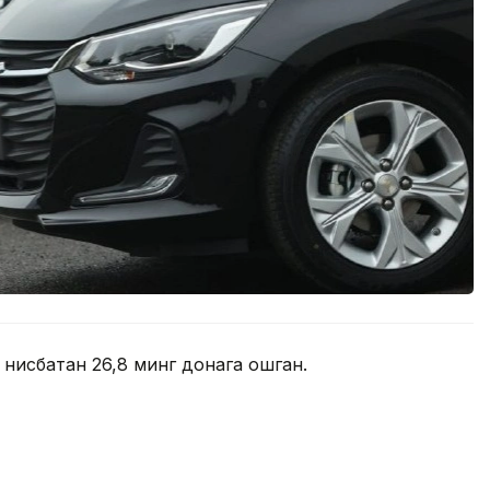
 нисбатан 26,8 минг донага ошган.