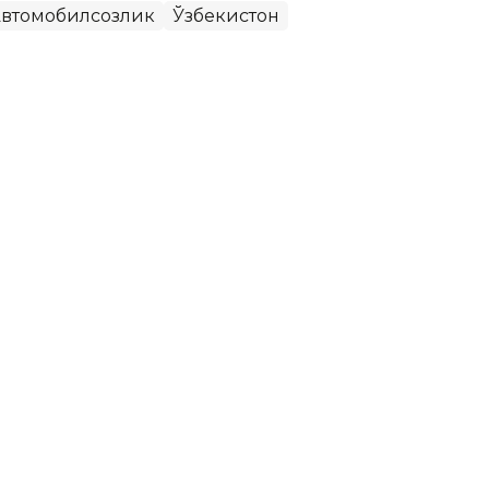
втомобилсозлик
Ўзбекистон
афар аҳолининг қанчаси
истика қўмитаси маълумотларига
кўра
, 2026
р 1 000 нафар аҳолига 32 та тадбиркорлик