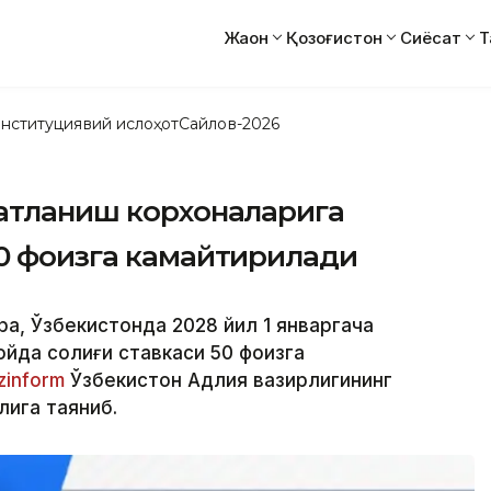
Жаҳон
Қозоғистон
Сиёсат
Т
нституциявий ислоҳот
Сайлов-2026
қатланиш корхоналарига
50 фоизга камайтирилади
ўра, Ўзбекистонда 2028 йил 1 январгача
йда солиғи ставкаси 50 фоизга
zinform
Ўзбекистон Адлия вазирлигининг
лига таяниб.