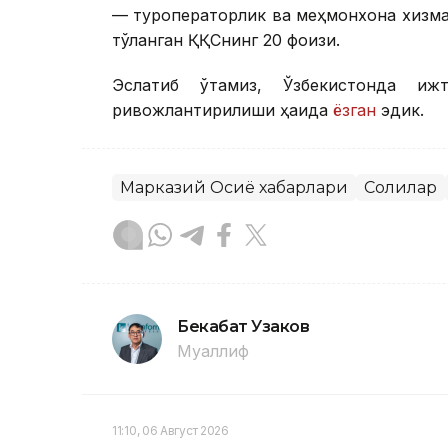
— туроператорлик ва меҳмонхона хизма
тўланган ҚҚСнинг 20 фоизи.
Эслатиб ўтамиз, Ўзбекистонда иж
ривожлантирилиши ҳақида
ёзган
эдик.
Марказий Осиё хабарлари
Солиқлар
Бекабат Узаков
Муаллиф
11:10, 06 Август 2026