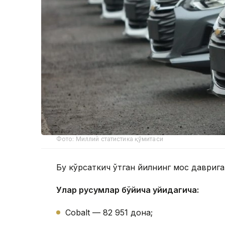
Фото: Миллий статистика қўмитаси
Бу кўрсаткич ўтган йилнинг мос даврига
Улар русумлар бўйича қуйидагича:
Cobalt — 82 951 дона;