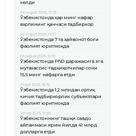
келди
04 avgust 2026, 17:15
Ўзбекистонда ҳар минг нафар
аҳолининг қанчаси тадбиркор
02 avgust 2026, 11:37
Ўзбекистонда 7 та ҳайвонот боғи
фаолият юритмоқда
01 avgust 2026, 12:10
Ўзбекистонда PhD даражасига эга
мутахассис-тадқиқотчилар сони
15,5 минг нафарга етди
31 iyul 2026, 16:15
Ўзбекистонда 1,2 млндан ортиқ
кичик тадбиркорлик субъектлари
фаолият юритмоқда
30 iyul 2026, 11:36
Ўзбекистоннинг ташқи савдо
айланмаси ярим йилда 41 млрд
долларга етди