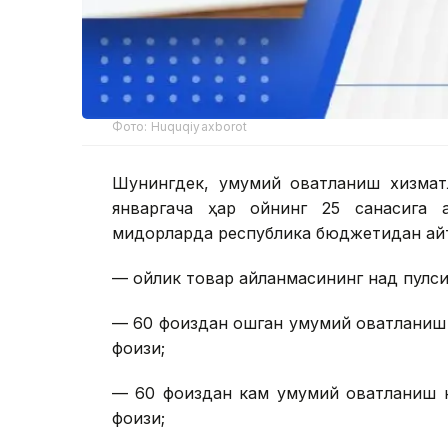
Фото: Huquqiyaxborot
Шунингдек, умумий овқатланиш хизмат
январгача ҳар ойнинг 25 санасига қ
миқдорларда республика бюджетидан қа
— ойлик товар айланмасининг нақд пулсиз
— 60 фоиздан ошган умумий овқатланиш
фоизи;
— 60 фоиздан кам умумий овқатланиш 
фоизи;