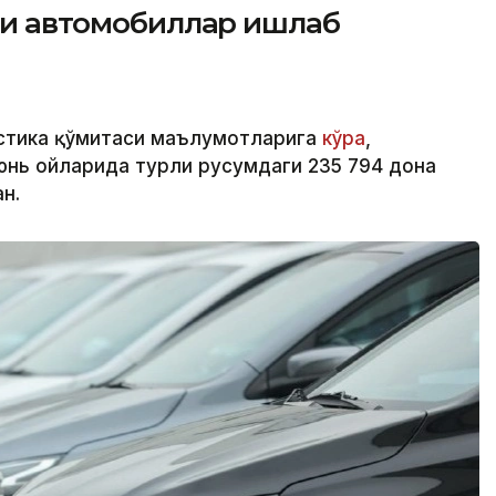
йси автомобиллар ишлаб
стика қўмитаси маълумотларига
кўра
,
юнь ойларида турли русумдаги 235 794 дона
н.