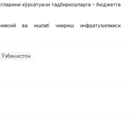
тларини кўрсатувчи тадбиркорларга – бюджетга
тимоий ва ишлаб чиқариш инфратузилмаси
Ўзбекистон