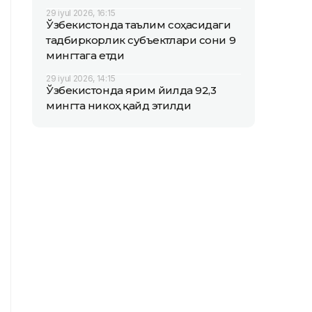
29 iyul 2026, 16:15
Ўзбекистонда таълим соҳасидаги
тадбиркорлик субъектлари сони 9
мингтага етди
29 iyul 2026, 14:15
Ўзбекистонда ярим йилда 92,3
мингта никоҳ қайд этилди