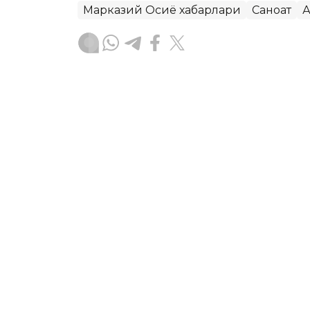
Марказий Осиё хабарлари
Саноат
А
Бекабат Узаков
Муаллиф
17:15, 04 Август 2026
Ўзбекистонда ҳар минг н
тадбиркор
TASHKENT. Kazinform — Миллий стат
йил 1 июль ҳолатига Ўзбекистонда ҳа