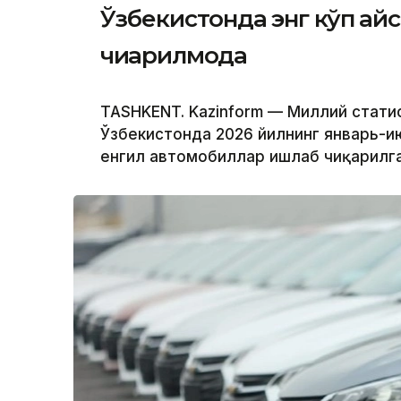
Ўзбекистонда энг кўп қа
чиқарилмоқда
TASHKENT. Kazinform — Миллий стати
Ўзбекистонда 2026 йилнинг январь-и
енгил автомобиллар ишлаб чиқарилга