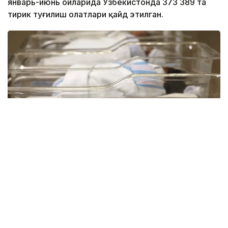
январь-июнь ойларида Ўзбекистонда 373 389 та
тирик туғилиш ҳолатлари қайд этилган.
Фото: Миллий статистика қўмитаси
Ҳудудлар кесимида туғилишлар сони:
Самарқанд вилояти – 46 436 та