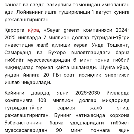
саноат ва савдо вазирлиги томонидан имзоланган
эди. Лойиҳанинг ишга туширилиши 1 август кунига
режалаштирилган.
Қарорга
кўра
, «Sayar green» компанияси 2024-
2025 йилларда 7 миллион доллар тўғридан-тўғри
инвестиция жалб қилиши керак. Унда Тошкент,
Самарқанд ва Бухоро вилоятларидаги барча
тиббиёт муассасаларидан 6 минг тонна тиббий
чиқиндилар термал қайта ишланади. Шунга кўра,
ундан йилига 20 ГВт-соат иссиқлик энергияси
ишлаб чиқарилади.
Кейинги даврда, яъни 2026-2030 йилларда
компанияга 108 миллион доллар миқдорида
тўғридан-тўғри сармоя жалб этиш
режалаштирилган. Бунинг натижасида корхона
Ўзбекистоннинг барча ҳудудларидаги тиббиёт
муассасаларидан 90 минг тоннага яқин