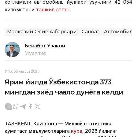
қопламали автомобиль йўллари узунлиги 42 054
километрни
ташкил этган
.
Марказий Осиё хабарлари
Саноат
Автомобилс
Бекабат Узаков
Муаллиф
11:15, 05 Август 2026
Ярим йилда Ўзбекистонда 373
мингдан зиёд чақалоқ дунёга келди
TASHKENT. Kazinform — Миллий статистика
қўмитаси маълумотларига
кўра
, 2026 йилнинг