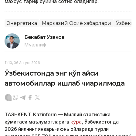
махсус тариф бўйича сотиб оладилар.
Энергетика
Марказий Осиё хабарлари
Ўзбеки
Бекабат Узаков
Муаллиф
11:10, 06 Август 2026
Ўзбекистонда энг кўп қайси
автомобиллар ишлаб чиқарилмоқда
TASHKENT. Kazinform — Миллий статистика
қўмитаси маълумотларига
кўра
, Ўзбекистонда
2026 йилнинг январь-июнь ойларида турли