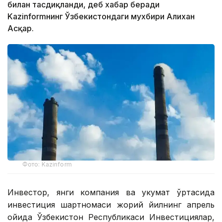
билан тасдиқланди, деб хабар беради
Kazinformнинг Ўзбекистондаги мухбири Алихан
Асқар.
Фото: Kazinform
Инвестор, янги компания ва ҳукумат ўртасида
инвестиция шартномаси жорий йилнинг апрель
ойида Ўзбекистон Республикаси Инвестициялар,