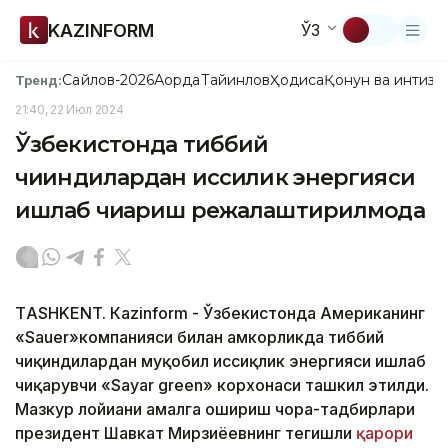
KAZINFORM
ЎЗ
Сайлов-2026
Ақорда
Тайинлов
Ҳодиса
Қонун ва интизо
Тренд:
21:40, 22 Июл 2024
Ўзбекистонда тиббий
чиқиндилардан иссиқлик энергияси
ишлаб чиқариш режалаштирилмоқда
ТASHKENT. Кazinform - Ўзбекистонда Американинг
«Sauer»компанияси билан ҳамкорликда тиббий
чиқиндилардан муқобил иссиқлик энергияси ишлаб
чиқарувчи «Sayar green» корхонаси ташкил этилди.
Мазкур лойиҳани амалга ошириш чора-тадбирлари
президент Шавкат Мирзиёевнинг тегишли
қарори