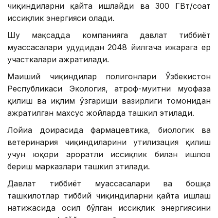
чиқиндиларни қайта ишлайди ва 300 ГВт/соат
иссиқлик энергияси олади.
Шу мақсадда компанияга давлат тиббиёт
муассасалари ҳудудидан 2048 йилгача ижарага ер
участкалари ажратилади.
Маиший чиқиндилар полигонлари Ўзбекистон
Республикаси Экология, атроф-муҳитни муҳофаза
қилиш ва иқлим ўзгариши вазирлиги томонидан
ажратилган махсус жойларда ташкил этилади.
Лойиҳа доирасида фармацевтика, биологик ва
ветеринария чиқиндиларини утилизация қилиш
учун юқори ҳароратли иссиқлик билан ишлов
бериш марказлари ташкил этилади.
Давлат тиббиёт муассасалари ва бошқа
ташкилотлар тиббий чиқиндиларни қайта ишлаш
натижасида ҳосил бўлган иссиқлик энергиясини