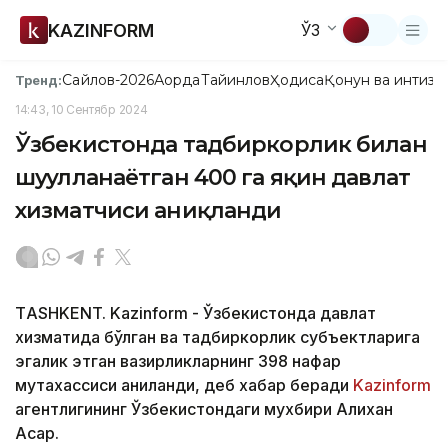
KAZINFORM
ЎЗ
Сайлов-2026
Ақорда
Тайинлов
Ҳодиса
Қонун ва интизо
Тренд:
14:43, 10 Сентябр 2024
Ўзбекистонда тадбиркорлик билан
шуғулланаётган 400 га яқин давлат
хизматчиси аниқланди
ТASHKENT. Kazinform - Ўзбекистонда давлат
хизматида бўлган ва тадбиркорлик субъектларига
эгалик этган вазирликларнинг 398 нафар
мутахассиси аниқланди, деб хабар беради
Kazinform
агентлигининг Ўзбекистондаги мухбири Алихан
Асқар.