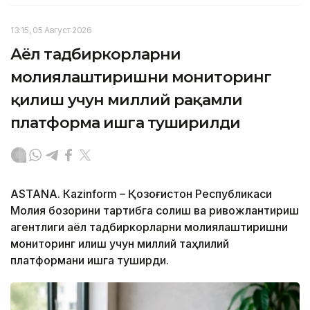
13:15, 05 Август 2026
Аёл тадбиркорларни
молиялаштиришни мониторинг
қилиш учун миллий рақамли
платформа ишга туширилди
ASTANА. Кazinform – Қозоғистон Республикаси
Молия бозорини тартибга солиш ва ривожлантириш
агентлиги аёл тадбиркорларни молиялаштиришни
мониторинг қилиш учун миллий таҳлилий
платформани ишга туширди.