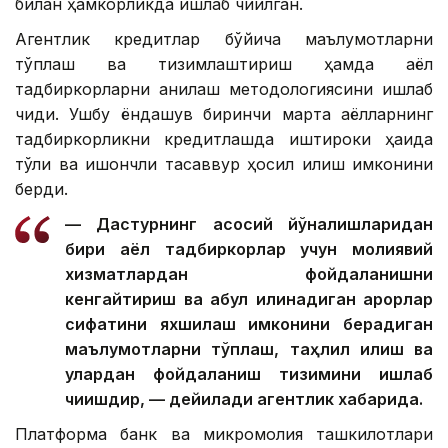
билан ҳамкорликда ишлаб чиқилган.
Агентлик кредитлар бўйича маълумотларни
тўплаш ва тизимлаштириш ҳамда аёл
тадбиркорларни аниқлаш методологиясини ишлаб
чиқди. Ушбу ёндашув биринчи марта аёлларнинг
тадбиркорликни кредитлашда иштироки ҳақида
тўлиқ ва ишончли тасаввур ҳосил қилиш имконини
берди.
— Дастурнинг асосий йўналишларидан
бири аёл тадбиркорлар учун молиявий
хизматлардан фойдаланишни
кенгайтириш ва қабул қилинадиган қарорлар
сифатини яхшилаш имконини берадиган
маълумотларни тўплаш, таҳлил қилиш ва
улардан фойдаланиш тизимини ишлаб
чиқишдир, — дейилади агентлик хабарида.
Платформа банк ва микромолия ташкилотлари