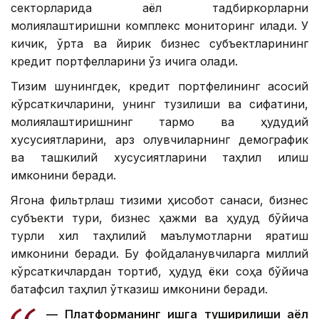
секторларида аёл тадбиркорларни
молиялаштиришни комплекс мониторинг қилади. У
кичик, ўрта ва йирик бизнес субъектларининг
кредит портфелларини ўз ичига олади.
Тизим шунингдек, кредит портфелининг асосий
кўрсаткичларини, унинг тузилиши ва сифатини,
молиялаштиришнинг тармоқ ва ҳудудий
хусусиятларини, қарз олувчиларнинг демографик
ва ташкилий хусусиятларини таҳлил қилиш
имконини беради.
Ягона фильтрлаш тизими ҳисобот санаси, бизнес
субъекти тури, бизнес ҳажми ва ҳудуд бўйича
турли хил таҳлилий маълумотларни яратиш
имконини беради. Бу фойдаланувчиларга миллий
кўрсаткичлардан тортиб, ҳудуд ёки соҳа бўйича
батафсил таҳлил ўтказиш имконини беради.
— Платформанинг ишга туширилиши аёл