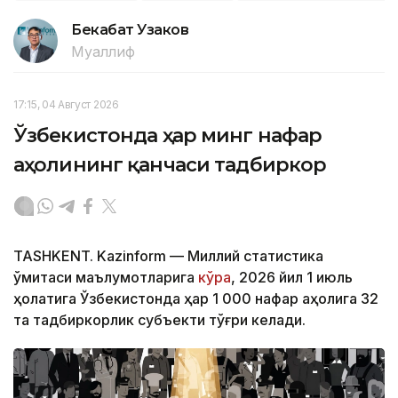
Бекабат Узаков
Муаллиф
17:15, 04 Август 2026
Ўзбекистонда ҳар минг нафар
аҳолининг қанчаси тадбиркор
TASHKENT. Kazinform — Миллий статистика
қўмитаси маълумотларига
кўра
, 2026 йил 1 июль
ҳолатига Ўзбекистонда ҳар 1 000 нафар аҳолига 32
та тадбиркорлик субъекти тўғри келади.