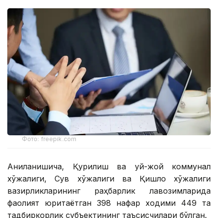
Фото: freepik.com
Аниқланишича, Қурилиш ва уй-жой коммунал
хўжалиги, Сув хўжалиги ва Қишлоқ хўжалиги
вазирликларининг раҳбарлик лавозимларида
фаолият юритаётган 398 нафар ходими 449 та
тадбиркорлик субъектининг таъсисчилари бўлган.