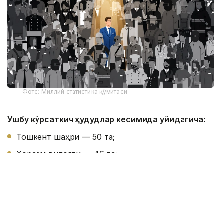
Фото: Миллий статистика қўмитаси
Ушбу кўрсаткич ҳудудлар кесимида қуйидагича:
Тошкент шаҳри — 50 та;
Хоразм вилояти — 46 та;
Сирдарё вилояти — 41 та;
Навоий вилояти — 38 та;
Жиззах вилояти — 35 та;