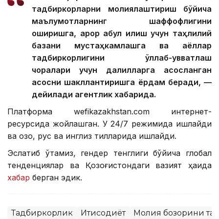
тадбиркорларни молиялаштириш бўйича
маълумотларнинг шаффофлигини
оширишга, қарор қабул қилиш учун таҳлилий
базани мустаҳкамлашга ва аёллар
тадбиркорлигини қўллаб-қувватлаш
чоралари учун далилларга асосланган
асосни шакллантиришга ёрдам беради, —
дейилади агентлик хабарида.
Платформа wefikazakhstan.com интернет-
ресурсида жойлашган. У 24/7 режимида ишлайди
ва қозоқ, рус ва инглиз тилларида ишлайди.
Эслатиб ўтамиз, гендер тенглиги бўйича глобал
тенденциялар ва Қозоғистондаги вазият ҳақида
хабар
берган эдик.
Тадбиркорлик
Иқтисодиёт
Молия бозорини тар