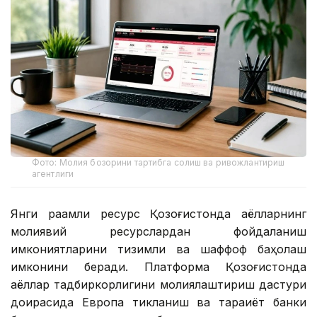
Фото: Молия бозорини тартибга солиш ва ривожлантириш
агентлиги
Янги рақамли ресурс Қозоғистонда аёлларнинг
молиявий ресурслардан фойдаланиш
имкониятларини тизимли ва шаффоф баҳолаш
имконини беради. Платформа Қозоғистонда
аёллар тадбиркорлигини молиялаштириш дастури
доирасида Европа тикланиш ва тараққиёт банки