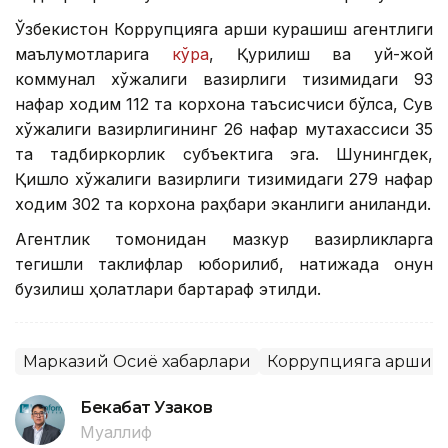
Ўзбекистон Коррупцияга қарши курашиш агентлиги
маълумотларига
кўра
, Қурилиш ва уй-жой
коммунал хўжалиги вазирлиги тизимидаги 93
нафар ходим 112 та корхона таъсисчиси бўлса, Сув
хўжалиги вазирлигининг 26 нафар мутахассиси 35
та тадбиркорлик субъектига эга. Шунингдек,
Қишлоқ хўжалиги вазирлиги тизимидаги 279 нафар
ходим 302 та корхона раҳбари эканлиги аниқланди.
Агентлик томонидан мазкур вазирликларга
тегишли таклифлар юборилиб, натижада қонун
бузилиш ҳолатлари бартараф этилди.
Марказий Осиё хабарлари
Коррупцияга қарши 
Бекабат Узаков
Муаллиф