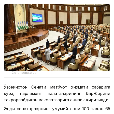
Фото: senate.uz
Ўзбекистон Сенати матбуот хизмати хабарига
кўра, парламент палаталарининг бир-бирини
такрорлайдиган ваколатларига аниқлик киритилди.
Энди сенаторларнинг умумий сони 100 тадан 65