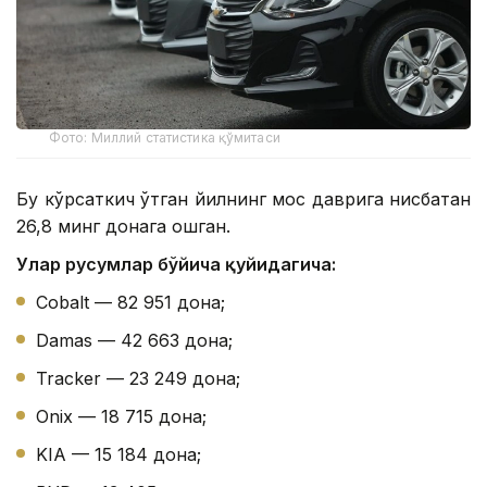
Фото: Миллий статистика қўмитаси
Бу кўрсаткич ўтган йилнинг мос даврига нисбатан
26,8 минг донага ошган.
Улар русумлар бўйича қуйидагича:
Cobalt — 82 951 дона;
Damas — 42 663 дона;
Tracker — 23 249 дона;
Onix — 18 715 дона;
KIA — 15 184 дона;