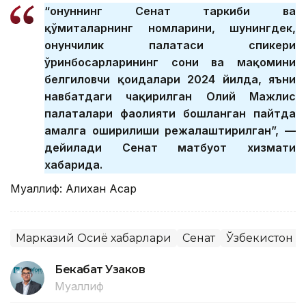
“Қонуннинг Сенат таркиби ва
қўмиталарнинг номларини, шунингдек,
Қонунчилик палатаси спикери
ўринбосарларининг сони ва мақомини
белгиловчи қоидалари 2024 йилда, яъни
навбатдаги чақирилган Олий Мажлис
палаталари фаолияти бошланган пайтда
амалга оширилиши режалаштирилган”, —
дейилади Сенат матбуот хизмати
хабарида.
Муаллиф: Алихан Асқар
Марказий Осиё хабарлари
Сенат
Ўзбекистон
Бекабат Узаков
Муаллиф