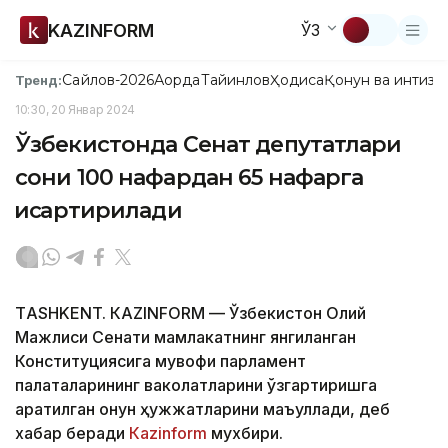
KAZINFORM
ЎЗ
Сайлов-2026
Ақорда
Тайинлов
Ҳодиса
Қонун ва интизо
Тренд:
10:30, 20 Январ 2024
Ўзбекистонда Сенат депутатлари
сони 100 нафардан 65 нафарга
қисқартирилади
ТASHKENT. КАZINFORM — Ўзбекистон Олий
Мажлиси Сенати мамлакатнинг янгиланган
Конституциясига мувофиқ парламент
палаталарининг ваколатларини ўзгартиришга
қаратилган қонун ҳужжатларини маъқуллади, деб
хабар беради
Кazinform
мухбири.