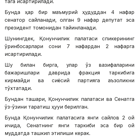
тага қисқартирилади.
Бунда ҳар бир маъмурий ҳудуддан 4 нафар
сенатор сайланади, қолган 9 нафар депутат эса
президент томонидан тайинланади.
Шунингдек, Қонунчилик палатаси спикерининг
ўринбосарлари сони 7 нафардан 2 нафарга
қисқартирилади.
Шу билан бирга, улар ўз вазифаларини
бажаришлари даврида фракция таркибига
кирмайди ва сиёсий партияга аъзоликни
тўхтатади.
Бундан ташқари, Қонунчилик палатаси ва Сенатга
ўз-ўзини тарқатиш ҳуқуқи берилган.
Бунда Қонунчилик палатасига янги сайлов 2 ой
ичида, Сенатнинг янги таркиби эса бир ой
муддатда ташкил этилиши керак.