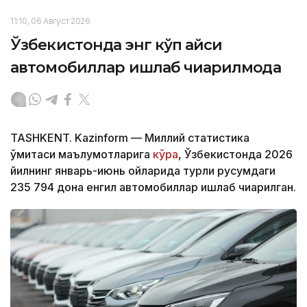
11:10, 06 Август 2026
Ўзбекистонда энг кўп қайси
автомобиллар ишлаб чиқарилмоқда
TASHKENT. Kazinform — Миллий статистика
қўмитаси маълумотларига
кўра
, Ўзбекистонда 2026
йилнинг январь-июнь ойларида турли русумдаги
235 794 дона енгил автомобиллар ишлаб чиқарилган.