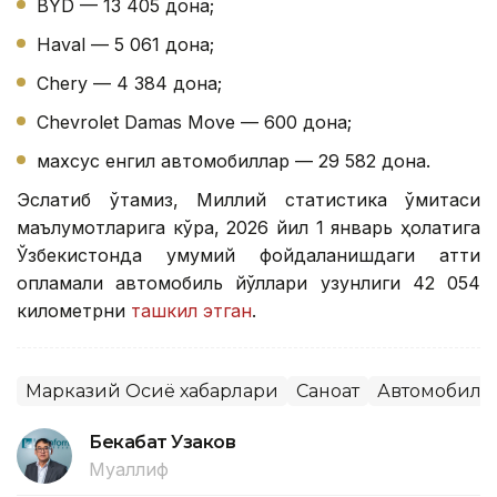
BYD — 13 405 дона;
Haval — 5 061 дона;
Chery — 4 384 дона;
Chevrolet Damas Move — 600 дона;
махсус енгил автомобиллар — 29 582 дона.
Эслатиб ўтамиз, Миллий статистика қўмитаси
маълумотларига кўра, 2026 йил 1 январь ҳолатига
Ўзбекистонда умумий фойдаланишдаги қаттиқ
қопламали автомобиль йўллари узунлиги 42 054
километрни
ташкил этган
.
Марказий Осиё хабарлари
Саноат
Автомобилс
Бекабат Узаков
Муаллиф