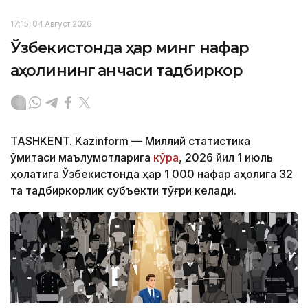
17:15, 04 Август 2026
Ўзбекистонда ҳар минг нафар
аҳолининг қанчаси тадбиркор
TASHKENT. Kazinform — Миллий статистика
қўмитаси маълумотларига
кўра
, 2026 йил 1 июль
ҳолатига Ўзбекистонда ҳар 1 000 нафар аҳолига 32
та тадбиркорлик субъекти тўғри келади.