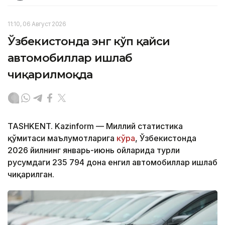
11:10, 06 Август 2026
Ўзбекистонда энг кўп қайси
автомобиллар ишлаб
чиқарилмоқда
TASHKENT. Kazinform — Миллий статистика
қўмитаси маълумотларига
кўра
, Ўзбекистонда
2026 йилнинг январь-июнь ойларида турли
русумдаги 235 794 дона енгил автомобиллар ишлаб
чиқарилган.