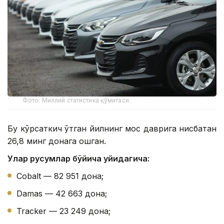
Фото: Миллий статистика қўмитаси
Бу кўрсаткич ўтган йилнинг мос даврига нисбатан
26,8 минг донага ошган.
Улар русумлар бўйича қуйидагича:
Cobalt — 82 951 дона;
Damas — 42 663 дона;
Tracker — 23 249 дона;