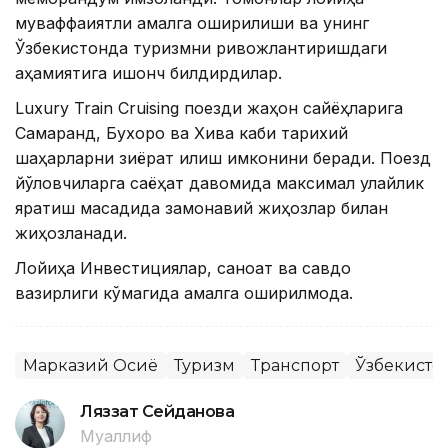
муваффақиятли амалга оширилиши ва унинг
Ўзбекистонда туризмни ривожлантиришдаги
аҳамиятига ишонч билдирдилар.
Luxury Train Cruising поезди жаҳон сайёҳларига
Самарқанд, Бухоро ва Хива каби тарихий
шаҳарларни зиёрат қилиш имконини беради. Поезд
йўловчиларга саёҳат давомида максимал қулайлик
яратиш мақсадида замонавий жиҳозлар билан
жиҳозланади.
Лойиҳа Инвестициялар, саноат ва савдо
вазирлиги кўмагида амалга оширилмоқда.
Марказий Осиё
Туризм
Транспорт
Ўзбекисто
Ляззат Сейданова
Муаллиф