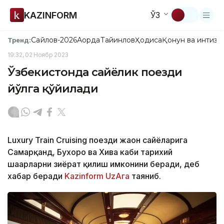
KAZINFORM
ЎЗ
Сайлов-2026
Ақорда
Тайинлов
Ҳодиса
Қонун ва интизо
Тренд:
19:32, 02 Ноябр 2023
Ўзбекистонда сайёҳлик поезди
йўлга қўйилади
Luxury Train Cruising поезди жаҳон сайёҳларига
Самарқанд, Бухоро ва Хива каби тарихий
шаҳарларни зиёрат қилиш имконини беради, деб
хабар беради
Kazinform
UzAга
таяниб.