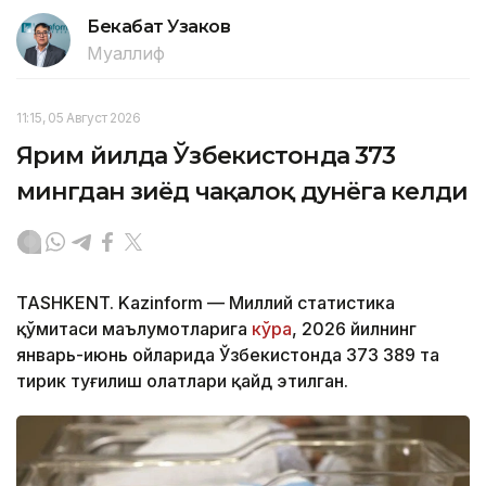
Бекабат Узаков
Муаллиф
11:15, 05 Август 2026
Ярим йилда Ўзбекистонда 373
мингдан зиёд чақалоқ дунёга келди
TASHKENT. Kazinform — Миллий статистика
қўмитаси маълумотларига
кўра
, 2026 йилнинг
январь-июнь ойларида Ўзбекистонда 373 389 та
тирик туғилиш ҳолатлари қайд этилган.