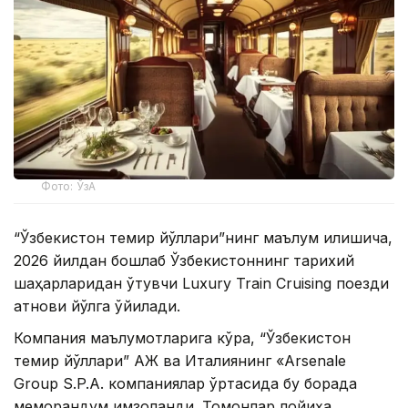
Фото: ЎзА
“Ўзбекистон темир йўллари”нинг маълум қилишича,
2026 йилдан бошлаб Ўзбекистоннинг тарихий
шаҳарларидан ўтувчи Luxury Train Cruising поезди
қатнови йўлга қўйилади.
Компания маълумотларига кўра, “Ўзбекистон
темир йўллари” АЖ ва Италиянинг «Arsenale
Group S.P.A. компаниялар ўртасида бу борада
меморандум имзоланди. Томонлар лойиҳа