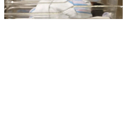
Фото: Миллий статистика қўмитаси
Ҳудудлар кесимида туғилишлар сони:
Самарқанд вилояти – 46 436 та
Фарғона вилояти – 41 773 та
Қашқадарё вилояти – 41 261 та
Сурхондарё вилояти – 35 461 та
Андижон вилояти – 32 949 та