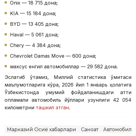
Onix — 18 715 дона;
KIA — 15 184 дона;
BYD — 13 405 дона;
Haval — 5 061 дона;
Chery — 4 384 дона;
Chevrolet Damas Move — 600 дона;
махсус енгил автомобиллар — 29 582 дона.
Эслатиб ўтамиз, Миллий статистика қўмитаси
маълумотларига кўра, 2026 йил 1 январь ҳолатига
Ўзбекистонда умумий фойдаланишдаги қаттиқ
қопламали автомобиль йўллари узунлиги 42 054
километрни
ташкил этган
.
Марказий Осиё хабарлари
Саноат
Автомобилс