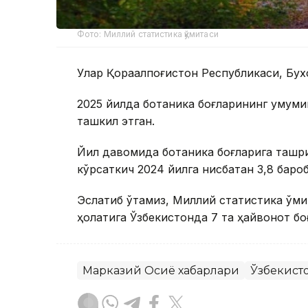
Фото: Миллий статистика қўмитаси
Улар Қорақалпоғистон Республикаси, Бу
2025 йилда ботаника боғларининг умумий
ташкил этган.
Йил давомида ботаника боғларига ташриф
кўрсаткич 2024 йилга нисбатан 3,8 баро
Эслатиб ўтамиз, Миллий статистика қўми
ҳолатига Ўзбекистонда 7 та ҳайвонот б
Марказий Осиё хабарлари
Ўзбекист