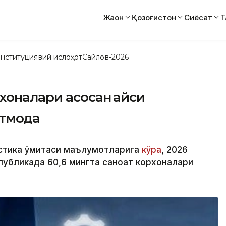
Жаҳон
Қозоғистон
Сиёсат
Т
нституциявий ислоҳот
Сайлов-2026
хоналари асосан қайси
тмоқда
стика қўмитаси маълумотларига
кўра
, 2026
спубликада 60,6 мингта саноат корхоналари