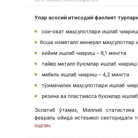
Фото: Миллий статистика қўмитаси
Улар асосий иқтисодий фаолият турлари
озиқ-овқат маҳсулотлари ишлаб чиқариш 
бошқа нометалл минерал маҳсулотлар и
кийим ишлаб чиқариш – 6,1 мингта
тайёр металл буюмлар ишлаб чиқариш 
мебель ишлаб чиқариш – 4,2 мингта
тўқимачилик маҳсулотлари ишлаб чиқар
резина ва пластмасса буюмлар ишлаб 
Эслатиб ўтамиз, Миллий статистика 
февраль ойида истеъмол секторидаги т
ошган
.