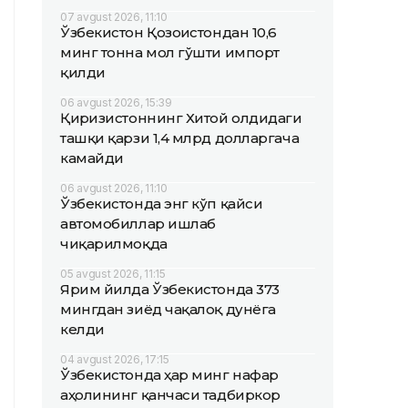
07 avgust 2026, 11:10
Ўзбекистон Қозоғистондан 10,6
минг тонна мол гўшти импорт
қилди
06 avgust 2026, 15:39
Қирғизистоннинг Хитой олдидаги
ташқи қарзи 1,4 млрд долларгача
камайди
06 avgust 2026, 11:10
Ўзбекистонда энг кўп қайси
автомобиллар ишлаб
чиқарилмоқда
05 avgust 2026, 11:15
Ярим йилда Ўзбекистонда 373
мингдан зиёд чақалоқ дунёга
келди
04 avgust 2026, 17:15
Ўзбекистонда ҳар минг нафар
аҳолининг қанчаси тадбиркор