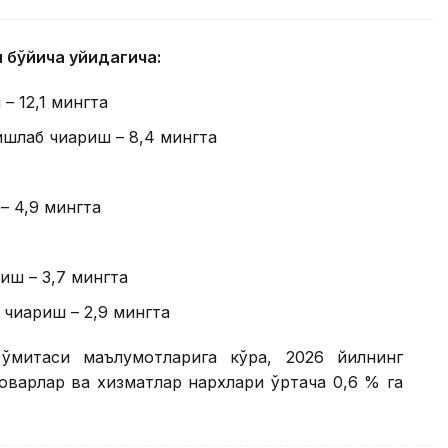
 бўйича қуйидагича:
– 12,1 мингта
шлаб чиқариш – 8,4 мингта
– 4,9 мингта
иш – 3,7 мингта
чиқариш – 2,9 мингта
қўмитаси маълумотларига кўра, 2026 йилнинг
оварлар ва хизматлар нархлари ўртача 0,6 % га