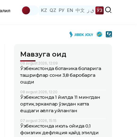
KZ
QZ
РУ
EN
中文
ق ز
ЎЗ
аҳлил
Мавзуга оид
09 avgust 2026, 12:09
Ўзбекистонда ботаника боғларига
ташрифлар сони 3,8 баробарга
ошди
08 avgust 2026, 12:20
Ўзбекистонда 1 йилда 11 мингдан
ортиқ эркаклар ўзидан катта
ёшдаги аёлга уйланган
07 avgust 2026, 15:15
Ўзбекистонда июль ойида 0,1
фоизлик дефляция қайд этилди