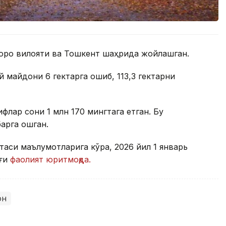
хоро вилояти ва Тошкент шаҳрида жойлашган.
 майдони 6 гектарга ошиб, 113,3 гектарни
лар сони 1 млн 170 мингтага етган. Бу
барга ошган.
таси маълумотларига кўра, 2026 йил 1 январь
оғи
фаолият юритмоқда.
он