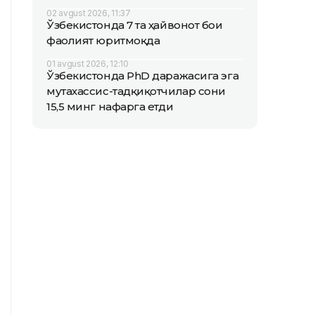
02 avgust 2026, 11:37
Ўзбекистонда 7 та ҳайвонот боғи
фаолият юритмоқда
01 avgust 2026, 12:10
Ўзбекистонда PhD даражасига эга
мутахассис-тадқиқотчилар сони
15,5 минг нафарга етди