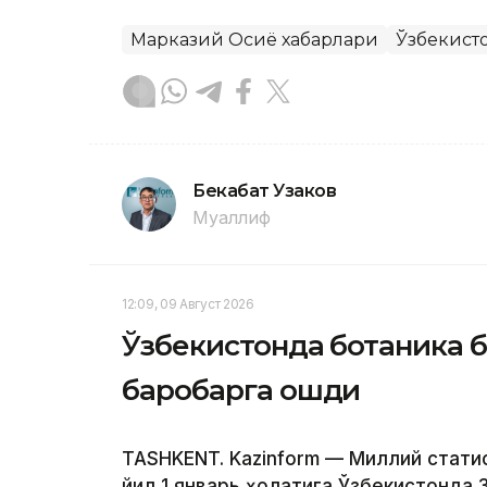
Марказий Осиё хабарлари
Ўзбекист
Бекабат Узаков
Муаллиф
12:09, 09 Август 2026
Ўзбекистонда ботаника б
баробарга ошди
TASHKENT. Kazinform — Миллий стати
йил 1 январь ҳолатига Ўзбекистонда 