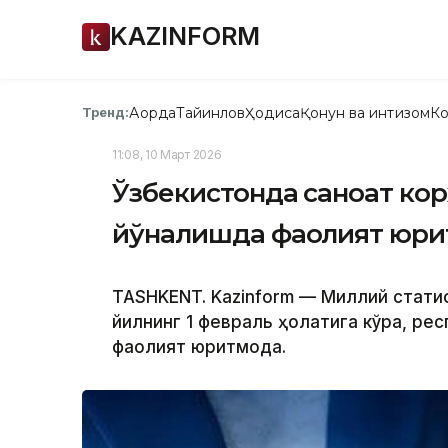
KAZINFORM
Ақорда
Тайинлов
Ҳодиса
Қонун ва интизом
Ко
Тренд:
11:08, 10 Март 2026
Ўзбекистонда саноат кор
йўналишда фаолият юри
TASHKENT. Kazinform — Миллий стати
йилнинг 1 февраль ҳолатига кўра, ре
фаолият юритмоқда.