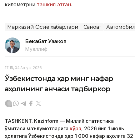
километрни
ташкил этган
.
Марказий Осиё хабарлари
Саноат
Автомобилс
Бекабат Узаков
Муаллиф
17:15, 04 Август 2026
Ўзбекистонда ҳар минг нафар
аҳолининг қанчаси тадбиркор
TASHKENT. Kazinform — Миллий статистика
қўмитаси маълумотларига
кўра
, 2026 йил 1 июль
ҳолатига Ўзбекистонда ҳар 1 000 нафар аҳолига 32