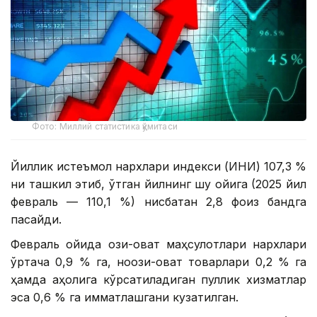
Фото: Миллий статистика қўмитаси
Йиллик истеъмол нархлари индекси (ИНИ) 107,3 %
ни ташкил этиб, ўтган йилнинг шу ойига (2025 йил
февраль — 110,1 %) нисбатан 2,8 фоиз бандга
пасайди.
Февраль ойида озиқ-овқат маҳсулотлари нархлари
ўртача 0,9 % га, ноозиқ-овқат товарлари 0,2 % га
ҳамда аҳолига кўрсатиладиган пуллик хизматлар
эса 0,6 % га қимматлашгани кузатилган.