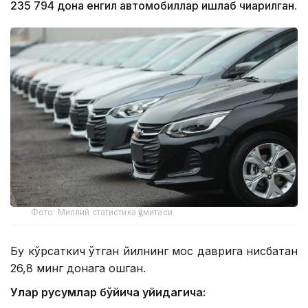
235 794 дона енгил автомобиллар ишлаб чиқарилган.
Фото: Миллий статистика қўмитаси
Бу кўрсаткич ўтган йилнинг мос даврига нисбатан
26,8 минг донага ошган.
Улар русумлар бўйича қуйидагича: