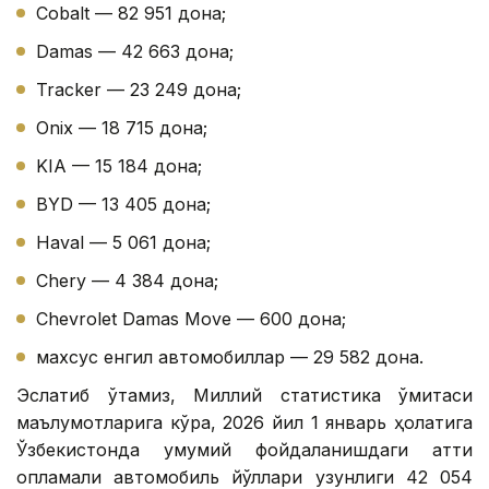
Cobalt — 82 951 дона;
Damas — 42 663 дона;
Tracker — 23 249 дона;
Onix — 18 715 дона;
KIA — 15 184 дона;
BYD — 13 405 дона;
Haval — 5 061 дона;
Chery — 4 384 дона;
Chevrolet Damas Move — 600 дона;
махсус енгил автомобиллар — 29 582 дона.
Эслатиб ўтамиз, Миллий статистика қўмитаси
маълумотларига кўра, 2026 йил 1 январь ҳолатига
Ўзбекистонда умумий фойдаланишдаги қаттиқ
қопламали автомобиль йўллари узунлиги 42 054