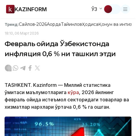
KAZINFORM
ЎЗ
Сайлов-2026
Ақорда
Тайинлов
Ҳодиса
Қонун ва интизо
Тренд:
18:10, 06 Март 2026
Февраль ойида Ўзбекистонда
инфляция 0,6 % ни ташкил этди
TASHKENT. Kazinform — Миллий статистика
қўмитаси маълумотларига
кўра
, 2026 йилнинг
февраль ойида истеъмол секторидаги товарлар ва
хизматлар нархлари ўртача 0,6 % га ошган.