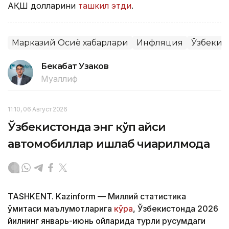
АҚШ долларини
ташкил этди
.
Марказий Осиё хабарлари
Инфляция
Ўзбекис
Бекабат Узаков
Муаллиф
11:10, 06 Август 2026
Ўзбекистонда энг кўп қайси
автомобиллар ишлаб чиқарилмоқда
TASHKENT. Kazinform — Миллий статистика
қўмитаси маълумотларига
кўра
, Ўзбекистонда 2026
йилнинг январь-июнь ойларида турли русумдаги