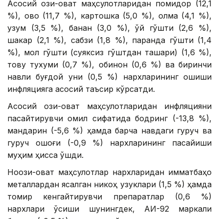
Асосий озиқ-овқат маҳсулотларидан помидор (12,1
%), қовоқ (11,7 %), картошка (5,0 %), олма (4,1 %),
узум (3,5 %), банан (3,0 %), қўй гўшти (2,6 %),
шакар (2,1 %), сабзи (1,8 %), паранда гўшти (1,4
%), мол гўшти (суяксиз гўштдан ташқари) (1,6 %),
товуқ тухуми (0,7 %), обинон (0,6 %) ва биринчи
навли буғдой уни (0,5 %) нархларининг ошиши
инфляцияга асосий таъсир кўрсатди.
Асосий озиқ-овқат маҳсулотларидан инфляцияни
пасайтирувчи омил сифатида бодринг (-13,8 %),
мандарин (-5,6 %) ҳамда барча навдаги гуруч ва
гуруч оқшоғи (-0,9 %) нархларининг пасайиши
муҳим ҳисса қўшди.
Ноозиқ-овқат маҳсулотлар нархларидан қимматбаҳо
металлардан ясалган никоҳ узуклари (1,5 %) ҳамда
томир кенгайтирувчи препаратлар (0,6 %)
нархлари ўсиши шунингдек, АИ-92 маркали