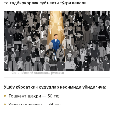
та тадбиркорлик субъекти тўғри келади.
Фото: Миллий статистика қўмитаси
Ушбу кўрсаткич ҳудудлар кесимида қуйидагича:
Тошкент шаҳри — 50 та;
Хоразм вилояти — 46 та;
Сирдарё вилояти — 41 та;