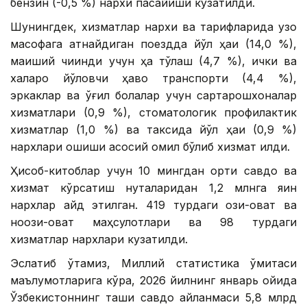
бензин (-0,5 %) нархи пасайиши кузатилди.
Шунингдек, xизматлар нархи ва тарифларида узоқ
масофага қатнайдиган поездда йўл ҳақи (14,0 %),
маиший чиқинди учун ҳақ тўлаш (4,7 %), ички ва
халқаро йўловчи ҳаво транспорти (4,4 %),
эркаклар ва ўғил болалар учун сартарошхоналар
хизматлари (0,9 %), стоматологик профилактик
хизматлар (1,0 %) ва таксида йўл ҳақи (0,9 %)
нархлари ошиши асосий омил бўлиб хизмат қилди.
Ҳисоб-китоблар учун 10 мингдан ортиқ савдо ва
хизмат кўрсатиш нуқталаридан 1,2 млнга яқин
нархлар қайд этилган. 419 турдаги озиқ-овқат ва
ноозиқ-овқат маҳсулотлари ва 98 турдаги
хизматлар нархлари кузатилди.
Эслатиб ўтамиз, Миллий статистика қўмитаси
маълумотларига кўра, 2026 йилнинг январь ойида
Ўзбекистоннинг ташқи савдо айланмаси 5,8 млрд