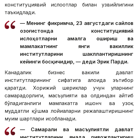
конституциявий ислоҳотлар билан узвийлигини
таъкидлади.
— Менинг фикримча, 23 августдаги сайлов
Қозоғистонда конституциявий
ислоҳотларни амалга ошириш ва
мамлакатнинг янги вакиллик
институтларини шакллантиришнинг
кейинги босқичидир, — деди Эрик Парди.
Канадалик бизнес вакили давлат
институтларининг сифатига алоҳида эътибор
қаратди. Хорижий шериклар учун уларнинг
самарадорлиги, масъулияти ва олдиндан айтиб
бўладиганлиги мамлакатга ишонч ва узоқ
муддатли қўшма лойиҳаларни режалаштиришнинг
муҳим шартлари ҳисобланади.
— Самарали ва масъулиятли давлат
институтларини янада ривожлантириш