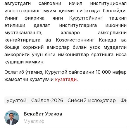
августдаги сайловни изчил институционал
ислоҳотларнинг муҳим қисми сифатида баҳолайди.
Унинг фикрича, янги Қурултойнинг ташкил
этилиши давлат институтларига ишончни
мустаҳкамлашга, халқаро ҳамкорликни
кенгайтиришга ва Қозоғистоннинг Канада ва
бошқа хорижий ҳамкорлар билан узоқ муддатли
ҳамкорлиги учун янги имкониятлар яратишга ҳисса
қўшиши мумкин.
Эслатиб ўтамиз, Қурултой сайловини 10 000 нафар
жамоатчи кузатувчи
кузатади
.
Қурултой
Сайлов-2026
Сиёсий ислоҳотлар
Фик
Бекабат Узаков
Муаллиф