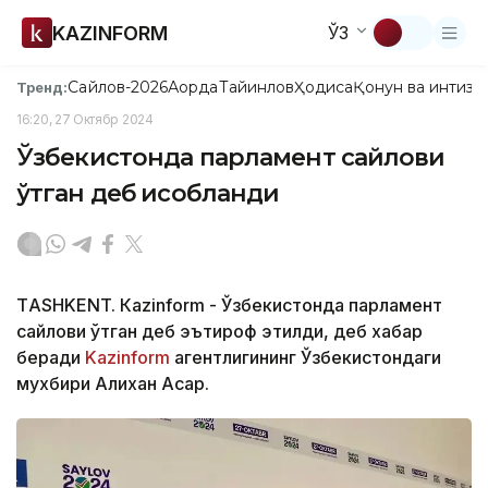
KAZINFORM
ЎЗ
Сайлов-2026
Ақорда
Тайинлов
Ҳодиса
Қонун ва интизо
Тренд:
16:20, 27 Октябр 2024
Ўзбекистонда парламент сайлови
ўтган деб ҳисобланди
ТASHKENT. Кazinform - Ўзбекистонда парламент
сайлови ўтган деб эътироф этилди, деб хабар
беради
Kazinform
агентлигининг Ўзбекистондаги
мухбири Алихан Асқар.