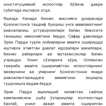
конституциявий ислоҳотлар бўйича давра
суҳбатида иштирок этди.
Яқинда Канада бизнес миссияси доирасида
Қозоғистонга ташриф буюриш унга мамлакатнинг
ривожланиш устуворликлари билан бевосита
танишиш имкониятини берди. Сафар давомида
Эрик Парди турли лойиҳаларни амалга оширишда
иштирок этаётган давлат идоралари вакиллари,
бизнес раҳбарлари ва мутахассислар билан
учрашди. Унинг сўзларига кўра, тўпланган
тажриба амалга оширилаётган ислоҳотларнинг
мазмунини ва уларнинг Қозоғистонни янада
ривожлантиришдаги аҳамиятини яхшироқ
тушунишга ёрдам берди.
Эрик Парди яқинлашиб келаётган сайлов
кампаниясини ушбу ўзгаришлар контекстида
баҳолаб, унинг аввал амалга оширилган