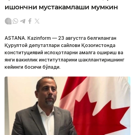
ишончни мустаҳкамлаши мумкин
ASTANА. Кazinform — 23 августга белгиланган
Қурултой депутатлари сайлови Қозоғистонда
конституциявий ислоҳотларни амалга ошириш ва
янги вакиллик институтларини шакллантиришнинг
кейинги босқичи бўлади.