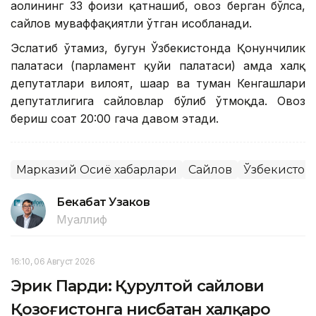
аҳолининг 33 фоизи қатнашиб, овоз берган бўлса,
сайлов муваффақиятли ўтган ҳисобланади.
Эслатиб ўтамиз, бугун Ўзбекистонда Қонунчилик
палатаси (парламент қуйи палатаси) ҳамда халқ
депутатлари вилоят, шаҳар ва туман Кенгашлари
депутатлигига сайловлар бўлиб ўтмоқда. Овоз
бериш соат 20:00 гача давом этади.
Марказий Осиё хабарлари
Сайлов
Ўзбекистон
Бекабат Узаков
Муаллиф
16:10, 06 Август 2026
Эрик Парди: Қурултой сайлови
Қозоғистонга нисбатан халқаро