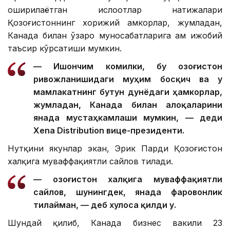
оширилаётган ислоҳотлар натижалари
Қозоғистоннинг хорижий ҳамкорлар, жумладан,
Канада билан ўзаро муносабатларига ҳам ижобий
таъсир кўрсатиши мумкин.
— Ишончим комилки, бу Қозоғистон
ривожланишидаги муҳим босқич ва у
мамлакатнинг бутун дунёдаги ҳамкорлар,
жумладан, Канада билан алоқаларини
янада мустаҳкамлаши мумкин, — деди
Xena Distribution вице-президенти.
Нутқини якунлар экан, Эрик Парди Қозоғистон
халқига муваффақиятли сайлов тилади.
— Қозоғистон халқига муваффақиятли
сайлов, шунингдек, янада фаровонлик
тилайман, — деб хулоса қилди у.
Шундай қилиб, Канада бизнес вакили 23