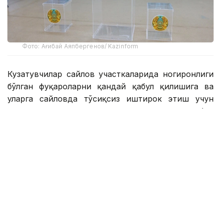
Фото: Ағибай Аяпбергенов/ Kazinform
Кузатувчилар сайлов участкаларида ногиронлиги
бўлган фуқароларни қандай қабул қилишига ва
уларга сайловда тўсиқсиз иштирок этиш учун
шароитлар яратилганига алоҳида эътибор
қаратдилар.
181-участка сайлов комиссияси раиси ўринбосари
Зуҳра Бикенованинг сўзларига кўра, ногиронлиги
бўлган фуқаролар эркин ва ҳеч қандай тўсиқсиз
овоз беришлари мумкин. Хусусан, ногиронлар
аравачаси фойдаланувчилари бинога кириши учун
пандус мавжуд ва ҳожатхонага қўнғироқ тугмаси
ўрнатилган. Бундан ташқари, кўр ёки кўриш