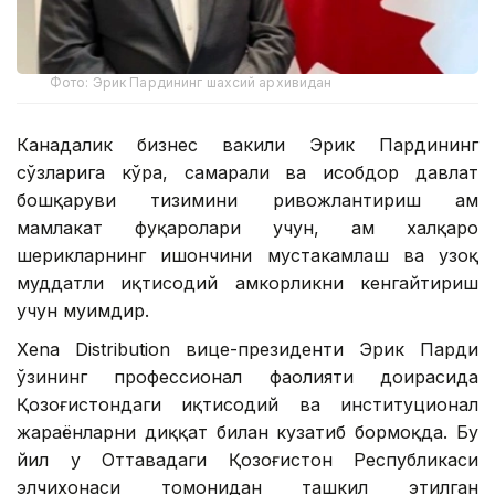
Фото: Эрик Пардининг шахсий архивидан
Канадалик бизнес вакили Эрик Пардининг
сўзларига кўра, самарали ва ҳисобдор давлат
бошқаруви тизимини ривожлантириш ҳам
мамлакат фуқаролари учун, ҳам халқаро
шерикларнинг ишончини мустаҳкамлаш ва узоқ
муддатли иқтисодий ҳамкорликни кенгайтириш
учун муҳимдир.
Xena Distribution вице-президенти Эрик Парди
ўзининг профессионал фаолияти доирасида
Қозоғистондаги иқтисодий ва институционал
жараёнларни диққат билан кузатиб бормоқда. Бу
йил у Оттавадаги Қозоғистон Республикаси
элчихонаси томонидан ташкил этилган