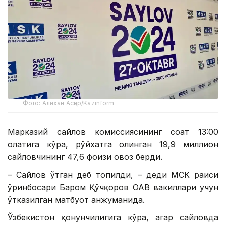
Фото: Алихан Асқар/Kazinform
Марказий сайлов комиссиясининг соат 13:00
ҳолатига кўра, рўйхатга олинган 19,9 миллион
сайловчининг 47,6 фоизи овоз берди.
– Сайлов ўтган деб топилди, – деди МСК раиси
ўринбосари Баҳром Қўчқоров ОАВ вакиллари учун
ўтказилган матбуот анжуманида.
Ўзбекистон қонунчилигига кўра, агар сайловда