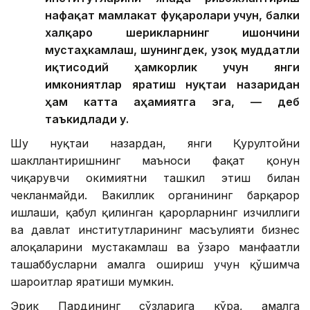
нафақат мамлакат фуқаролари учун, балки
халқаро шерикларнинг ишончини
мустаҳкамлаш, шунингдек, узоқ муддатли
иқтисодий ҳамкорлик учун янги
имкониятлар яратиш нуқтаи назаридан
ҳам катта аҳамиятга эга, — деб
таъкидлади у.
Шу нуқтаи назардан, янги Қурултойни
шакллантиришнинг маъноси фақат қонун
чиқарувчи ҳокимиятни ташкил этиш билан
чекланмайди. Вакиллик органининг барқарор
ишлаши, қабул қилинган қарорларнинг изчиллиги
ва давлат институтларининг масъулияти бизнес
алоқаларини мустаҳкамлаш ва ўзаро манфаатли
ташаббусларни амалга ошириш учун қўшимча
шароитлар яратиши мумкин.
Эрик Пардининг сўзларига кўра, амалга