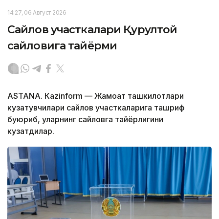
14:27, 06 Август 2026
Сайлов участкалари Қурултой
сайловига тайёрми
ASTANА. Кazinform — Жамоат ташкилотлари
кузатувчилари сайлов участкаларига ташриф
буюриб, уларнинг сайловга тайёрлигини
кузатдилар.