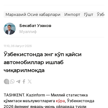
Марказий Осиё хабарлари
Импорт
Гўшт
Ўзбе
Бекабат Узаков
Муаллиф
11:10, 06 Август 2026
Ўзбекистонда энг кўп қайси
автомобиллар ишлаб
чиқарилмоқда
TASHKENT. Kazinform — Миллий статистика
қўмитаси маълумотларига
кўра
, Ўзбекистонда
2026 йилнинг январь-июнь ойларида турли