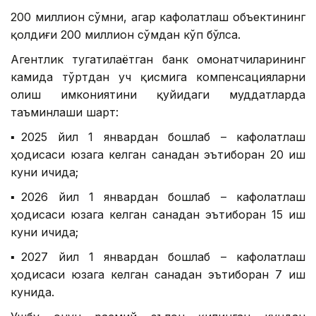
200 миллион сўмни, агар кафолатлаш объектининг
қолдиғи 200 миллион сўмдан кўп бўлса.
Агентлик тугатилаётган банк омонатчиларининг
камида тўртдан уч қисмига компенсацияларни
олиш имкониятини қуйидаги муддатларда
таъминлаши шарт:
▪️2025 йил 1 январдан бошлаб – кафолатлаш
ҳодисаси юзага келган санадан эътиборан 20 иш
куни ичида;
▪️2026 йил 1 январдан бошлаб – кафолатлаш
ҳодисаси юзага келган санадан эътиборан 15 иш
куни ичида;
▪️2027 йил 1 январдан бошлаб – кафолатлаш
ҳодисаси юзага келган санадан эътиборан 7 иш
кунида.