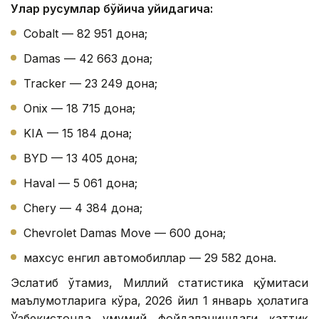
Улар русумлар бўйича қуйидагича:
Cobalt — 82 951 дона;
Damas — 42 663 дона;
Tracker — 23 249 дона;
Onix — 18 715 дона;
KIA — 15 184 дона;
BYD — 13 405 дона;
Haval — 5 061 дона;
Chery — 4 384 дона;
Chevrolet Damas Move — 600 дона;
махсус енгил автомобиллар — 29 582 дона.
Эслатиб ўтамиз, Миллий статистика қўмитаси
маълумотларига кўра, 2026 йил 1 январь ҳолатига
Ўзбекистонда умумий фойдаланишдаги қаттиқ