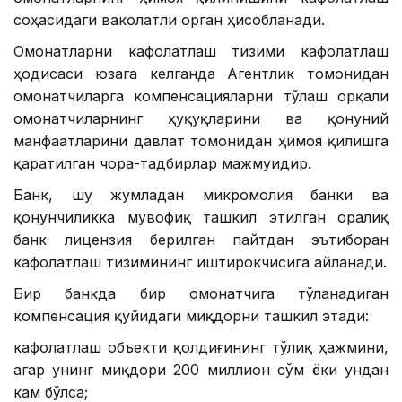
соҳасидаги ваколатли орган ҳисобланади.
Омонатларни кафолатлаш тизими кафолатлаш
ҳодисаси юзага келганда Агентлик томонидан
омонатчиларга компенсацияларни тўлаш орқали
омонатчиларнинг ҳуқуқларини ва қонуний
манфаатларини давлат томонидан ҳимоя қилишга
қаратилган чора-тадбирлар мажмуидир.
Банк, шу жумладан микромолия банки ва
қонунчиликка мувофиқ ташкил этилган оралиқ
банк лицензия берилган пайтдан эътиборан
кафолатлаш тизимининг иштирокчисига айланади.
Бир банкда бир омонатчига тўланадиган
компенсация қуйидаги миқдорни ташкил этади:
кафолатлаш объекти қолдиғининг тўлиқ ҳажмини,
агар унинг миқдори 200 миллион сўм ёки ундан
кам бўлса;