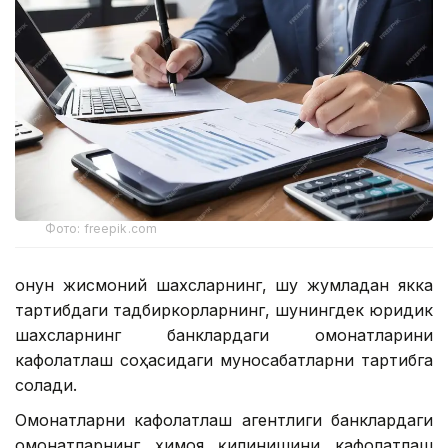
Фото: freepik.com
Қонун жисмоний шахсларнинг, шу жумладан якка
тартибдаги тадбиркорларнинг, шунингдек юридик
шахсларнинг банклардаги омонатларини
кафолатлаш соҳасидаги муносабатларни тартибга
солади.
Омонатларни кафолатлаш агентлиги банклардаги
омонатларнинг ҳимоя қилинишини кафолатлаш