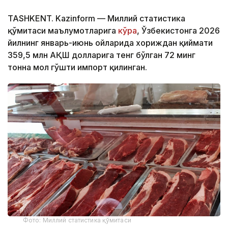
TASHKENT. Kazinform — Миллий статистика
қўмитаси маълумотларига
кўра
, Ўзбекистонга 2026
йилнинг январь-июнь ойларида хориждан қиймати
359,5 млн АҚШ долларига тенг бўлган 72 минг
тонна мол гўшти импорт қилинган.
Фото: Миллий статистика қўмитаси