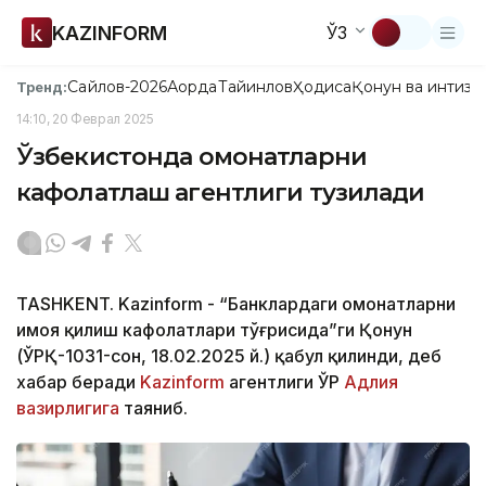
KAZINFORM
ЎЗ
Сайлов-2026
Ақорда
Тайинлов
Ҳодиса
Қонун ва интизо
Тренд:
14:10, 20 Феврал 2025
Ўзбекистонда омонатларни
кафолатлаш агентлиги тузилади
TASHKENT. Kazinform - “Банклардаги омонатларни
ҳимоя қилиш кафолатлари тўғрисида”ги Қонун
(ЎРҚ-1031-сон, 18.02.2025 й.) қабул қилинди, деб
хабар беради
Kazinform
агентлиги ЎР
Адлия
вазирлигига
таяниб.