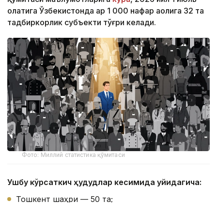
ҳолатига Ўзбекистонда ҳар 1 000 нафар аҳолига 32 та
тадбиркорлик субъекти тўғри келади.
Фото: Миллий статистика қўмитаси
Ушбу кўрсаткич ҳудудлар кесимида қуйидагича:
Тошкент шаҳри — 50 та;
Хоразм вилояти — 46 та;