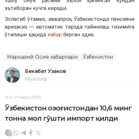
Ушбу Қонун расмий эълон қилинган кундан
эътиборан кучга киради.
Эслатиб ўтамиз, аввалроқ Ўзбекистонда пенсияни
аризасиз — автоматик тарзда тайинлаш тизимига
ўтилиши ҳақида
хабар
берган эдик.
Марказий Осиё хабарлари
Ўзбекистон
Бекабат Узаков
Муаллиф
11:10, 07 Август 2026
Ўзбекистон Қозоғистондан 10,6 минг
тонна мол гўшти импорт қилди