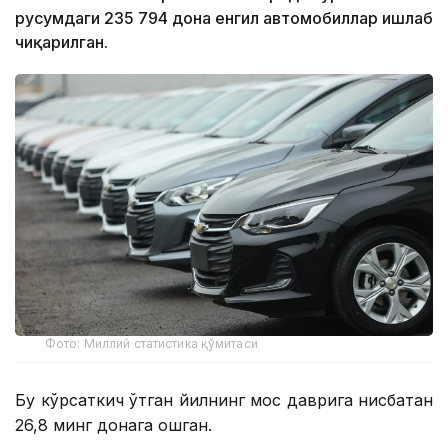
русумдаги 235 794 дона енгил автомобиллар ишлаб
чиқарилган.
Фото: Миллий статистика қўмитаси
Бу кўрсаткич ўтган йилнинг мос даврига нисбатан
26,8 минг донага ошган.