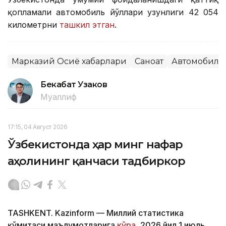
қопламали автомобиль йўллари узунлиги 42 054
километрни
ташкил этган
.
Марказий Осиё хабарлари
Саноат
Автомобилс
Бекабат Узаков
Муаллиф
17:15, 04 Август 2026
Ўзбекистонда ҳар минг нафар
аҳолининг қанчаси тадбиркор
TASHKENT. Kazinform — Миллий статистика
қўмитаси маълумотларига
кўра
, 2026 йил 1 июль