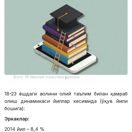
Фото: ЎР Миллий статистика қўмитаси
18-23 ёшдаги аҳолини олий таълим билан қамраб
олиш динамикаси йиллар кесимида (ўқув йили
бошига):
Эркаклар:
2014 йил – 8,4 %