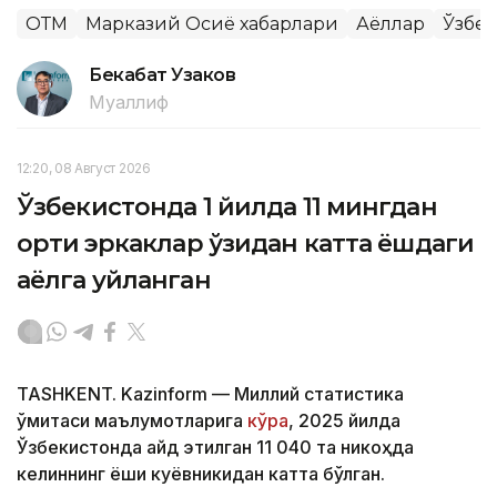
ОТМ
Марказий Осиё хабарлари
Аёллар
Ўзбек
Бекабат Узаков
Муаллиф
12:20, 08 Август 2026
Ўзбекистонда 1 йилда 11 мингдан
ортиқ эркаклар ўзидан катта ёшдаги
аёлга уйланган
TASHKENT. Kazinform — Миллий статистика
қўмитаси маълумотларига
кўра
, 2025 йилда
Ўзбекистонда қайд этилган 11 040 та никоҳда
келиннинг ёши куёвникидан катта бўлган.