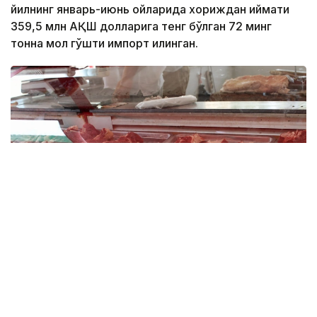
йилнинг январь-июнь ойларида хориждан қиймати
359,5 млн АҚШ долларига тенг бўлган 72 минг
тонна мол гўшти импорт қилинган.
Фото: Миллий статистика қўмитаси
Импорт ҳажми ўтган йилнинг мос даврига
нисбатан 6 минг тоннага ёки 9,1 фоизга ошган.