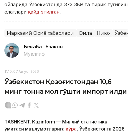
ойларида Ўзбекистонда 373 389 та тирик туғилиш
ҳолатлари
қайд этилган
.
Марказий Осиё хабарлари
Оила
Никоҳ
Ўзбеки
Бекабат Узаков
Муаллиф
11:10, 07 Август 2026
Ўзбекистон Қозоғистондан 10,6
минг тонна мол гўшти импорт қилди
TASHKENT. Kazinform — Миллий статистика
қўмитаси маълумотларига
кўра
, Ўзбекистонга 2026