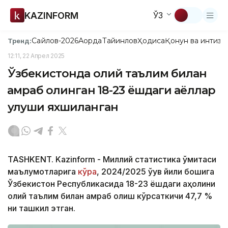
KAZINFORM
ЎЗ
Сайлов-2026
Ақорда
Тайинлов
Ҳодиса
Қонун ва интизо
Тренд:
12:11, 22 Апрел 2025
Ўзбекистонда олий таълим билан
қамраб олинган 18-23 ёшдаги аёллар
улуши яхшиланган
TASHKENT. Kazinform - Миллий статистика қўмитаси
маълумотларига
кўра
, 2024/2025 ўқув йили бошига
Ўзбекистон Республикасида 18-23 ёшдаги аҳолини
олий таълим билан қамраб олиш кўрсаткичи 47,7 %
ни ташкил этган.