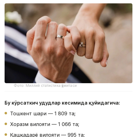
Фото: Миллий статистика қўмитаси
Бу кўрсаткич ҳудудлар кесимида қуйидагича:
Тошкент шаҳри — 1 809 та;
Хоразм вилояти — 1 066 та;
Қашқадарё вилояти — 995 та;