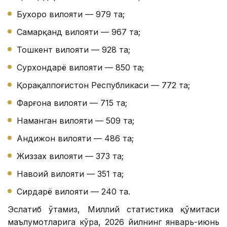
Бухоро вилояти — 979 та;
Самарқанд вилояти — 967 та;
Тошкент вилояти — 928 та;
Сурхондарё вилояти — 850 та;
Қорақалпоғистон Республикаси — 772 та;
Фарғона вилояти — 715 та;
Наманган вилояти — 509 та;
Андижон вилояти — 486 та;
Жиззах вилояти — 373 та;
Навоий вилояти — 351 та;
Сирдарё вилояти — 240 та.
Эслатиб ўтамиз, Миллий статистика қўмитаси
маълумотларига кўра, 2026 йилнинг январь-июнь