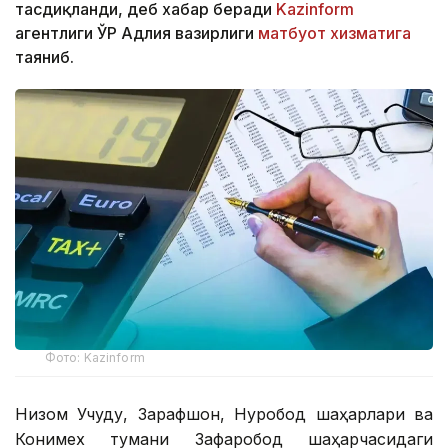
тасдиқланди, деб хабар беради
Kazinform
агентлиги ЎР Адлия вазирлиги
матбуот хизматига
таяниб.
Фото: Kazinform
Низом Учқудуқ, Зарафшон, Нуробод шаҳарлари ва
Конимех тумани Зафаробод шаҳарчасидаги