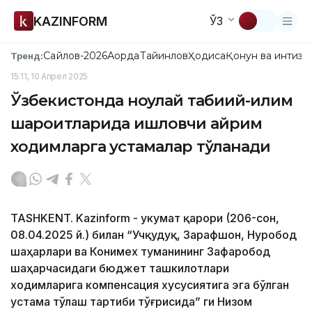
KAZINFORM
ЎЗ
Сайлов-2026
Ақорда
Тайинлов
Ҳодиса
Қонун ва интизо
Тренд:
15:11, 10 Апрел 2025
Ўзбекистонда ноқулай табиий-иқлим
шароитларида ишловчи айрим
ходимларга устамалар тўланади
TASHKENT. Kazinform - Ҳукумат қарори (206-сон,
08.04.2025 й.) билан “Учқудуқ, Зарафшон, Нуробод
шаҳарлари ва Конимех туманининг Зафаробод
шаҳарчасидаги бюджет ташкилотлари
ходимларига компенсация хусусиятига эга бўлган
устама тўлаш тартиби тўғрисида” ги Низом