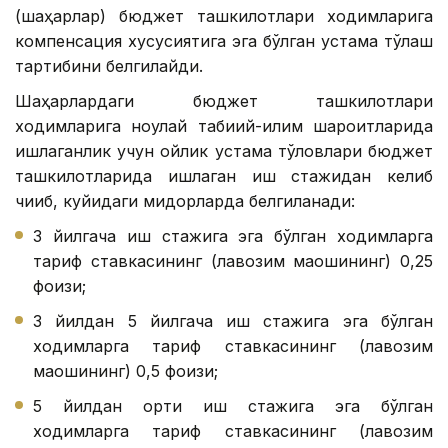
(шаҳарлар) бюджет ташкилотлари ходимларига
компенсация хусусиятига эга бўлган устама тўлаш
тартибини белгилайди.
Шаҳарлардаги бюджет ташкилотлари
ходимларига ноқулай табиий-иқлим шароитларида
ишлаганлик учун ойлик устама тўловлари бюджет
ташкилотларида ишлаган иш стажидан келиб
чиқиб, куйидаги миқдорларда белгиланади:
3 йилгача иш стажига эга бўлган ходимларга
тариф ставкасининг (лавозим маошининг) 0,25
фоизи;
3 йилдан 5 йилгача иш стажига эга бўлган
ходимларга тариф ставкасининг (лавозим
маошининг) 0,5 фоизи;
5 йилдан ортиқ иш стажига эга бўлган
ходимларга тариф ставкасининг (лавозим