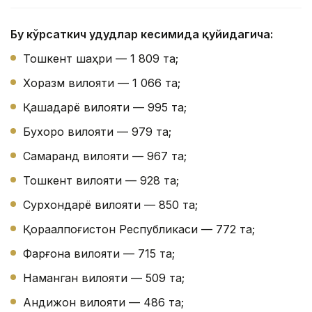
Бу кўрсаткич ҳудудлар кесимида қуйидагича:
Тошкент шаҳри — 1 809 та;
Хоразм вилояти — 1 066 та;
Қашқадарё вилояти — 995 та;
Бухоро вилояти — 979 та;
Самарқанд вилояти — 967 та;
Тошкент вилояти — 928 та;
Сурхондарё вилояти — 850 та;
Қорақалпоғистон Республикаси — 772 та;
Фарғона вилояти — 715 та;
Наманган вилояти — 509 та;
Андижон вилояти — 486 та;