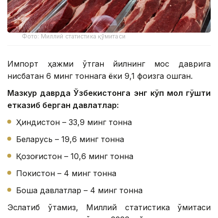
Фото: Миллий статистика қўмитаси
Импорт ҳажми ўтган йилнинг мос даврига
нисбатан 6 минг тоннага ёки 9,1 фоизга ошган.
Мазкур даврда Ўзбекистонга энг кўп мол гўшти
етказиб берган давлатлар:
Ҳиндистон – 33,9 минг тонна
Беларусь – 19,6 минг тонна
Қозоғистон – 10,6 минг тонна
Покистон – 4 минг тонна
Бошқа давлатлар – 4 минг тонна
Эслатиб ўтамиз, Миллий статистика қўмитаси