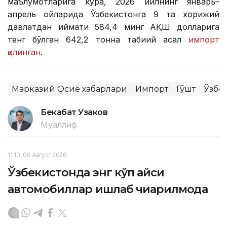
маълумотларига кўра, 2026 йилнинг январь–
апрель ойларида Ўзбекистонга 9 та хорижий
давлатдан қиймати 584,4 минг АҚШ долларига
тенг бўлган 642,2 тонна табиий асал
импорт
қилинган
.
Марказий Осиё хабарлари
Импорт
Гўшт
Ўзбе
Бекабат Узаков
Муаллиф
11:10, 06 Август 2026
Ўзбекистонда энг кўп қайси
автомобиллар ишлаб чиқарилмоқда