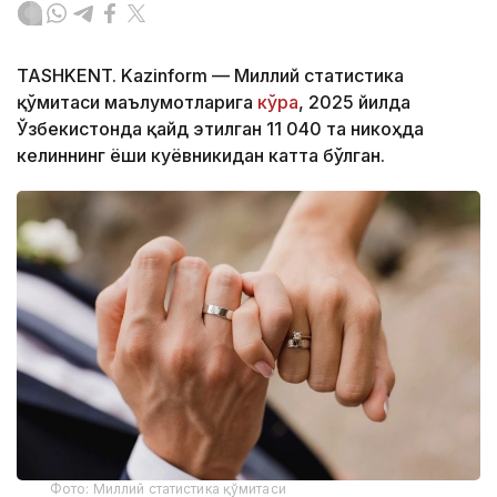
TASHKENT. Kazinform — Миллий статистика
қўмитаси маълумотларига
кўра
, 2025 йилда
Ўзбекистонда қайд этилган 11 040 та никоҳда
келиннинг ёши куёвникидан катта бўлган.
Фото: Миллий статистика қўмитаси