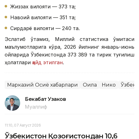
Жиззах вилояти — 373 та;
Навоий вилояти — 351 та;
Сирдарё вилояти — 240 та.
Эслатиб ўтамиз, Миллий статистика қўмитаси
маълумотларига кўра, 2026 йилнинг январь-июнь
ойларида Ўзбекистонда 373 389 та тирик туғилиш
ҳолатлари
қайд этилган
.
Марказий Осиё хабарлари
Оила
Никоҳ
Ўзбеки
Бекабат Узаков
Муаллиф
11:10, 07 Август 2026
Ўзбекистон Қозоғистондан 10,6