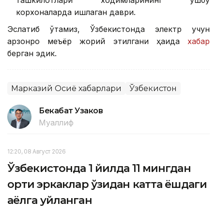
ташкилотлари ходимларининг ушбу
корхоналарда ишлаган даври.
Эслатиб ўтамиз, Ўзбекистонда электр учун
арзонроқ меъёр жорий этилгани ҳақида
хабар
берган эдик.
Марказий Осиё хабарлари
Ўзбекистон
Бекабат Узаков
Муаллиф
12:20, 08 Август 2026
Ўзбекистонда 1 йилда 11 мингдан
ортиқ эркаклар ўзидан катта ёшдаги
аёлга уйланган