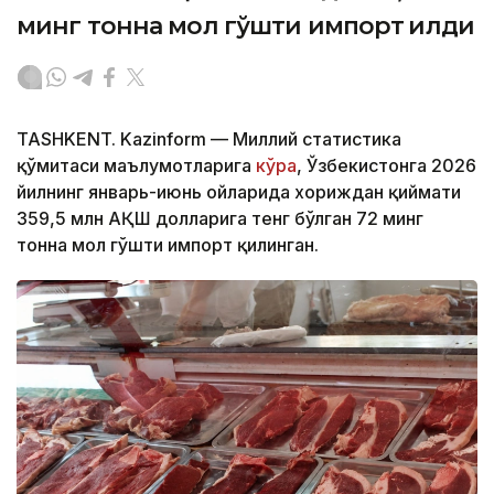
минг тонна мол гўшти импорт қилди
TASHKENT. Kazinform — Миллий статистика
қўмитаси маълумотларига
кўра
, Ўзбекистонга 2026
йилнинг январь-июнь ойларида хориждан қиймати
359,5 млн АҚШ долларига тенг бўлган 72 минг
тонна мол гўшти импорт қилинган.