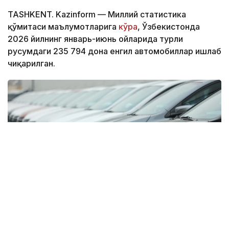
TASHKENT. Kazinform — Миллий статистика
қўмитаси маълумотларига
кўра
, Ўзбекистонда
2026 йилнинг январь-июнь ойларида турли
русумдаги 235 794 дона енгил автомобиллар ишлаб
чиқарилган.
Фото: Миллий статистика қўмитаси