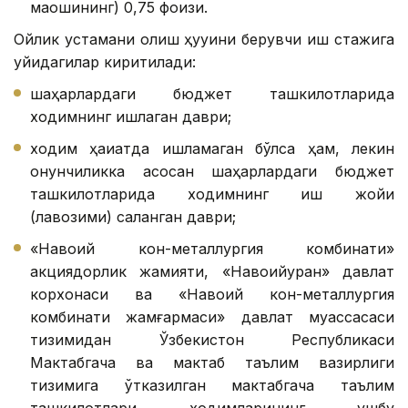
маошининг) 0,75 фоизи.
Ойлик устамани олиш ҳуқуқини берувчи иш стажига
қуйидагилар киритилади:
шаҳарлардаги бюджет ташкилотларида
ходимнинг ишлаган даври;
ходим ҳақиқатда ишламаган бўлса ҳам, лекин
қонунчиликка асосан шаҳарлардаги бюджет
ташкилотларида ходимнинг иш жойи
(лавозими) сақланган даври;
«Навоий кон-металлургия комбинати»
акциядорлик жамияти, «Навоийуран» давлат
корхонаси ва «Навоий кон-металлургия
комбинати жамғармаси» давлат муассасаси
тизимидан Ўзбекистон Республикаси
Мактабгача ва мактаб таълим вазирлиги
тизимига ўтказилган мактабгача таълим