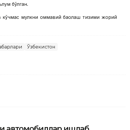
ълум бўлган.
а кўчмас мулкни оммавий баҳолаш тизими жорий
абарлари
Ўзбекистон
йси автомобиллар ишлаб