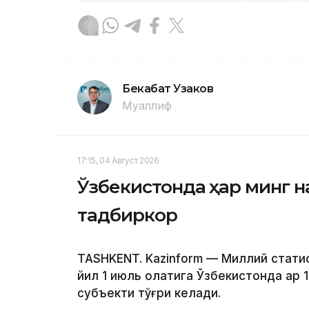
Бекабат Узаков
Муаллиф
17:15, 04 Август 2026
Ўзбекистонда ҳар минг н
тадбиркор
TASHKENT. Kazinform — Миллий стат
йил 1 июль ҳолатига Ўзбекистонда ҳар 
субъекти тўғри келади.