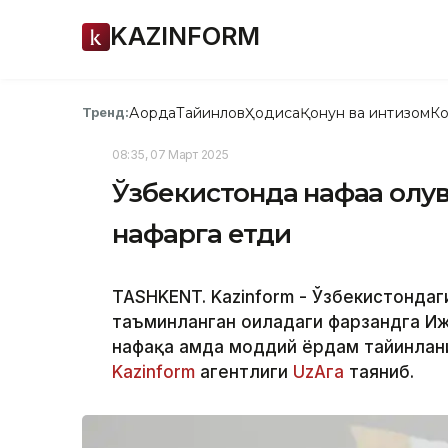
KAZINFORM
Ақорда
Тайинлов
Ҳодиса
Қонун ва интизом
Ко
Тренд:
08:35, 07 Март 2025
Ўзбекистонда нафақа олув
нафарга етди
TASHKENT. Kazinform - Ўзбекистондаг
таъминланган оиладаги фарзандга Иж
нафақа ҳамда моддий ёрдам тайинлан
Kazinform
агентлиги
UzAга
таяниб.