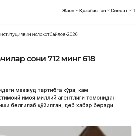
Жаҳон
Қозоғистон
Сиёсат
Т
нституциявий ислоҳот
Сайлов-2026
чилар сони 712 минг 618
идаги мавжуд тартибга кўра, кам
тимоий ҳимоя миллий агентлиги томонидан
иши белгилаб қўйилган, деб хабар беради