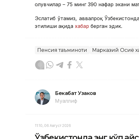
олувчилар – 75 минг 390 нафар экани ма
Эслатиб ўтамиз, аввалроқ Ўзбекистонд
этилиши ҳақида
хабар
берган эдик.
Пенсия таъминоти
Марказий Осиё х
Бекабат Узаков
Муаллиф
11:10, 06 Август 2026
Ўзбекистонда энг кўп қа