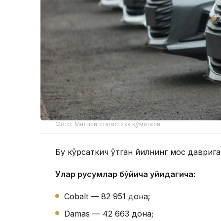
Фото: Миллий статистика қўмитаси
Бу кўрсаткич ўтган йилнинг мос даврига
Улар русумлар бўйича қуйидагича:
Cobalt — 82 951 дона;
Damas — 42 663 дона;