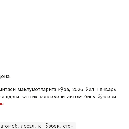
дона.
митаси маълумотларига кўра, 2026 йил 1 январь
анишдаги қаттиқ қопламали автомобиль йўллари
ан
.
втомобилсозлик
Ўзбекистон