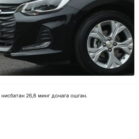
 нисбатан 26,8 минг донага ошган.