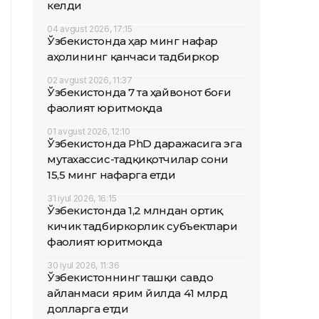
келди
04 avgust 2026, 17:15
Ўзбекистонда ҳар минг нафар
аҳолининг қанчаси тадбиркор
02 avgust 2026, 11:37
Ўзбекистонда 7 та ҳайвонот боғи
фаолият юритмоқда
01 avgust 2026, 12:10
Ўзбекистонда PhD даражасига эга
мутахассис-тадқиқотчилар сони
15,5 минг нафарга етди
31 iyul 2026, 16:15
Ўзбекистонда 1,2 млндан ортиқ
кичик тадбиркорлик субъектлари
фаолият юритмоқда
30 iyul 2026, 11:36
Ўзбекистоннинг ташқи савдо
айланмаси ярим йилда 41 млрд
долларга етди