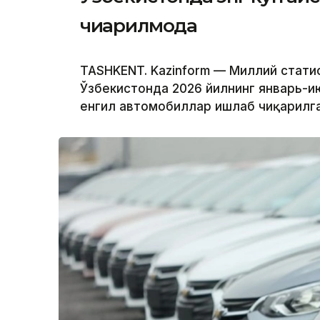
чиқарилмоқда
TASHKENT. Kazinform — Миллий стати
Ўзбекистонда 2026 йилнинг январь-и
енгил автомобиллар ишлаб чиқарилга