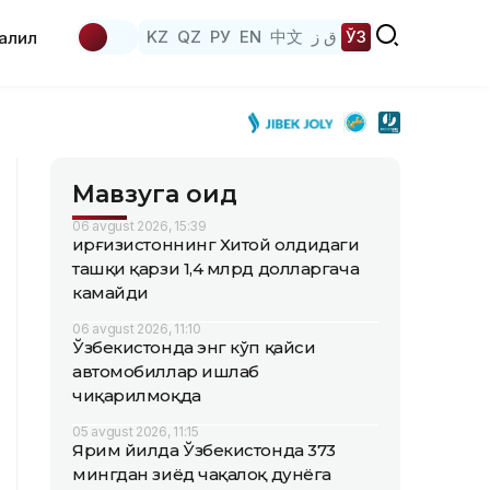
KZ
QZ
РУ
EN
中文
ق ز
ЎЗ
аҳлил
Мавзуга оид
06 avgust 2026, 15:39
Қирғизистоннинг Хитой олдидаги
ташқи қарзи 1,4 млрд долларгача
камайди
06 avgust 2026, 11:10
Ўзбекистонда энг кўп қайси
автомобиллар ишлаб
чиқарилмоқда
05 avgust 2026, 11:15
Ярим йилда Ўзбекистонда 373
мингдан зиёд чақалоқ дунёга