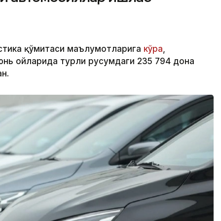
стика қўмитаси маълумотларига
кўра
,
юнь ойларида турли русумдаги 235 794 дона
н.