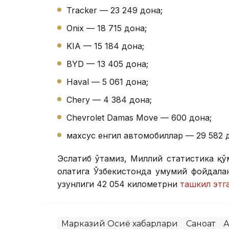
Tracker — 23 249 дона;
Onix — 18 715 дона;
KIA — 15 184 дона;
BYD — 13 405 дона;
Haval — 5 061 дона;
Chery — 4 384 дона;
Chevrolet Damas Move — 600 дона;
махсус енгил автомобиллар — 29 582 
Эслатиб ўтамиз, Миллий статистика қў
ҳолатига Ўзбекистонда умумий фойдал
узунлиги 42 054 километрни
ташкил этг
Марказий Осиё хабарлари
Саноат
А