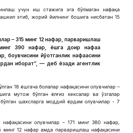
йинлаш учун иш стажига эга бўлмаган нафақа
ташкил этиб, жорий йилнинг бошига нисбатан 15
лар – 315 минг 12 нафар, парваришлаш
минг 390 нафар, ёшга доир нафақа
, боқувчисини йўқотганлик нафақасини
ардан иборат”, — деб ёзади агентлик
ўлган 18 ёшгача болалар нафақасини олувчилар –
шига муҳтож бўлган ёлғиз кексалар ва ўзгалар
 бўлган шахсларга моддий ёрдам олувчилар - 7
р нафақасини олувчилар – 171 минг 380 нафар,
5 минг 12 нафар ҳамда парваришлаш нафақасини