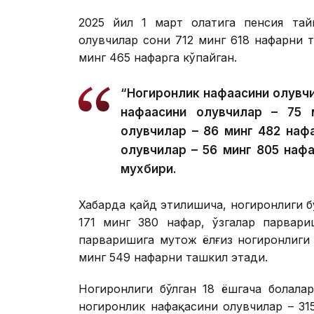
2025 йил 1 март ҳолатига пенсия та
олувчилар сони 712 минг 618 нафарни 
минг 465 нафарга кўпайган.
“Ногиронлик нафақасини олувчи
нафақасини олувчилар – 75 
олувчилар – 86 минг 482 нафар
олувчилар – 56 минг 805 наф
мухбири.
Хабарда қайд этилишича, ногиронлиги б
171 минг 380 нафар, ўзгалар парвари
парваришига муҳтож ёлғиз ногиронлиги
минг 549 нафарни ташкил этади.
Ногиронлиги бўлган 18 ёшгача болала
ногиронлик нафақасини олувчилар – 31