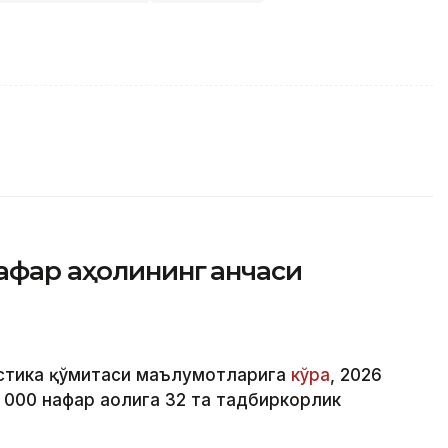
афар аҳолининг қанчаси
истика қўмитаси маълумотларига
кўра
, 2026
1 000 нафар аҳолига 32 та тадбиркорлик