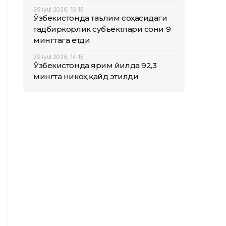
29 iyul 2026, 16:15
Ўзбекистонда таълим соҳасидаги
тадбиркорлик субъектлари сони 9
мингтага етди
29 iyul 2026, 14:15
Ўзбекистонда ярим йилда 92,3
мингта никоҳ қайд этилди