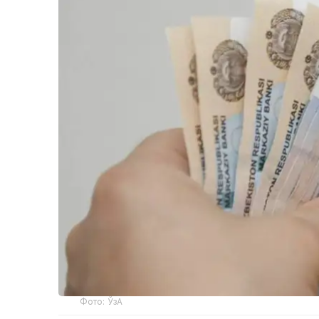
Фото: ЎзА