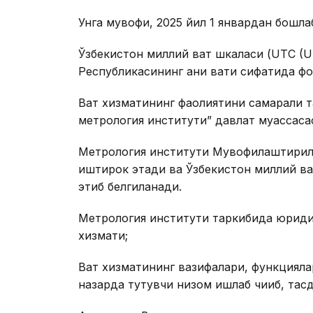
Унга мувофиқ, 2025 йил 1 январдан бошла
Ўзбекистон миллий вақт шкаласи (UTC (
Республикасининг аниқ вақти сифатида ф
Вақт хизматининг фаолиятини самарали 
метрология институти” давлат муассаса
Метрология институти Мувофиқлаштирил
иштирок этади ва Ўзбекистон миллий вақ
этиб белгиланади.
Метрология институти таркибида юридик
хизмати;
Вақт хизматининг вазифалари, функцияла
назарда тутувчи низом ишлаб чиқиб, тасд