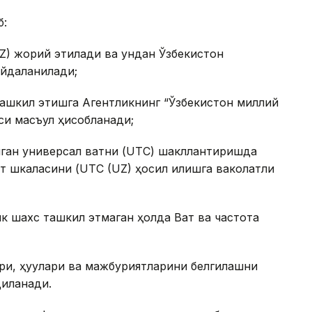
б:
UZ) жорий этилади ва ундан Ўзбекистон
ойдаланилади;
ташкил этишга Агентликнинг “Ўзбекистон миллий
си масъул ҳисобланади;
ган универсал вақтни (UTC) шакллантиришда
т шкаласини (UTC (UZ) ҳосил қилишга ваколатли
 шахс ташкил этмаган ҳолда Вақт ва частота
ри, ҳуқуқлари ва мажбуриятларини белгилашни
иқланади.