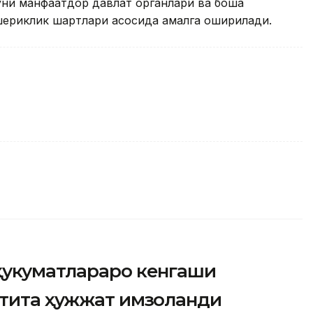
 уни манфаатдор давлат органлари ва бошқа
шериклик шартлари асосида амалга оширилади.
ҳукуматлараро кенгаши
лтита ҳужжат имзоланди