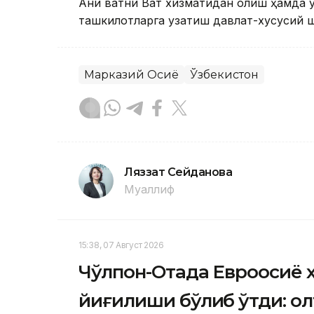
Аниқ вақтни Вақт хизматидан олиш ҳамда
ташкилотларга узатиш давлат-хусусий 
Марказий Осиё
Ўзбекистон
Ляззат Сейданова
Муаллиф
15:38, 07 Август 2026
Чўлпон-Отада Евроосиё 
йиғилиши бўлиб ўтди: о