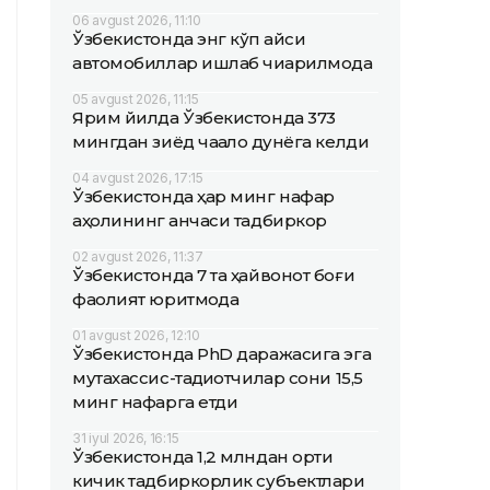
06 avgust 2026, 11:10
Ўзбекистонда энг кўп қайси
автомобиллар ишлаб чиқарилмоқда
05 avgust 2026, 11:15
Ярим йилда Ўзбекистонда 373
мингдан зиёд чақалоқ дунёга келди
04 avgust 2026, 17:15
Ўзбекистонда ҳар минг нафар
аҳолининг қанчаси тадбиркор
02 avgust 2026, 11:37
Ўзбекистонда 7 та ҳайвонот боғи
фаолият юритмоқда
01 avgust 2026, 12:10
Ўзбекистонда PhD даражасига эга
мутахассис-тадқиқотчилар сони 15,5
минг нафарга етди
31 iyul 2026, 16:15
Ўзбекистонда 1,2 млндан ортиқ
кичик тадбиркорлик субъектлари