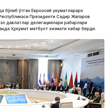
да бўлиб ўтган Евроосиё ҳукуматлараро
 Республикаси Президенти Садир Жапаров
ъзо давлатлар делегациялари раҳбарлари
ҳақда Ҳукумат матбуот хизмати хабар берди.