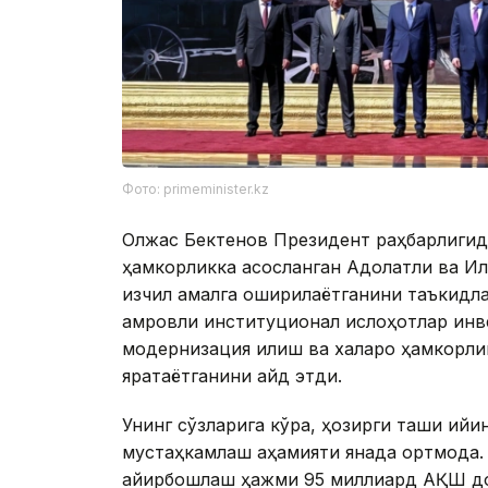
Фото: primeminister.kz
Олжас Бектенов Президент раҳбарлигида
ҳамкорликка асосланган Адолатли ва И
изчил амалга оширилаётганини таъкидла
қамровли институционал ислоҳотлар ин
модернизация қилиш ва халқаро ҳамкорли
яратаётганини қайд этди.
Унинг сўзларига кўра, ҳозирги ташқи қи
мустаҳкамлаш аҳамияти янада ортмоқда.
айирбошлаш ҳажми 95 миллиард АҚШ дол