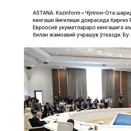
ASTANA. Kazinform
–
Чўлпон-Ота шаҳри
кенгаши йиғилиши доирасида Қирғиз
Евроосиё ҳукуматлараро кенгашига а
билан жамоавий учрашув ўтказди. Бу 