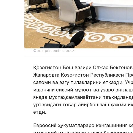
Фото: primeminister.kz
Қозоғистон Бош вазири Олжас Бектенов
Жапаровга Қозоғистон Республикаси Пр
саломи ва эзгу тилакларини етказди. У
ишончли сиёсий мулоқот ва ўзаро англаш
янада мустаҳкамланаётгани таъкидланди
ўртасидаги товар айирбошлаш ҳажми ик
етди.
Евроосиё ҳукуматлараро кенгашининг к
иқтисодий иттифоқининг ички бозорини 