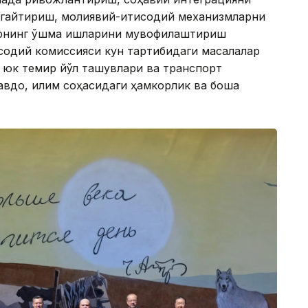
нгайтириш, молиявий-иқтисодий механизмларни
рнинг қўшма ишларини мувофиқлаштириш
исодий комиссияси кун тартибидаги масалалар
, юк темир йўл ташувлари ва транспорт
вдо, иқлим соҳасидаги ҳамкорлик ва бошқа