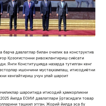
 барча давлатлар билан очиқлик ва конструктив
лғор Қозоғистонни ривожлантириш сиёсати
ди. Янги Конституцияда назарда тутилган кенг
весторлар ишончини мустаҳкамлаш, иқтисодиётни
кни кенгайтириш учун қулай шароит
йинчиликлар шароитида иқтисодий ҳамкорликни
 2025 йилда ЕОИИ давлатлари ўртасидаги товар
ларини ташкил этган. Жорий йилда эса бу