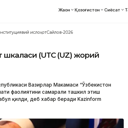
Жаҳон
Қозоғистон
Сиёсат
Т
нституциявий ислоҳот
Сайлов-2026
т шкаласи (UTC (UZ) жорий
спубликаси Вазирлар Маҳкамаси “Ўзбекистон
мати фаолиятини самарали ташкил этиш
бул қилди, деб хабар беради Kazinform