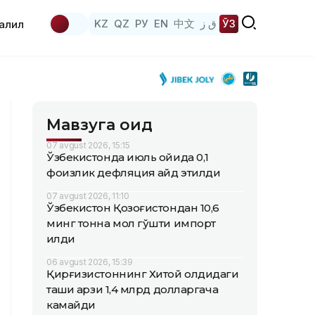
KZ
QZ
РУ
EN
中文
ق ز
ЎЗ
аҳлил
Мавзуга оид
07 avgust 2026, 15:15
Ўзбекистонда июль ойида 0,1
фоизлик дефляция қайд этилди
07 avgust 2026, 11:10
Ўзбекистон Қозоғистондан 10,6
минг тонна мол гўшти импорт
қилди
06 avgust 2026, 15:39
Қирғизистоннинг Хитой олдидаги
ташқи қарзи 1,4 млрд долларгача
камайди