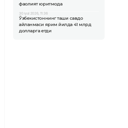
фаолият юритмоқда
30 iyul 2026, 11:36
Ўзбекистоннинг ташқи савдо
айланмаси ярим йилда 41 млрд
долларга етди