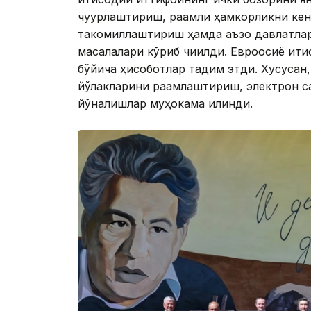
чуқурлаштириш, рақамли ҳамкорликни ке
такомиллаштириш ҳамда аъзо давлатла
масалалари кўриб чиқилди. Евроосиё иқт
бўйича ҳисоботлар тақдим этди. Хусусан
йўлакларини рақамлаштириш, электрон са
йўналишлар муҳокама қилинди.