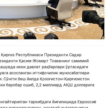
 Қирғиз Республикаси Президенти Садир
езиденти Қасим-Жомарт Тоқаевнинг самимий
чрашувда икки давлат раҳбарлари ўртасидаги
увга асосланган иттифоқчилик муносабатлари
. Сўнгги беш йилда Қозоғистон–Қирғизистон
ки баробар ошиб, 2,2 миллиард АҚШ долларига
енгайтирилган таркибдаги йиғилишида Евроосиё
янада ривожлантириш, соҳавий интеграцияни