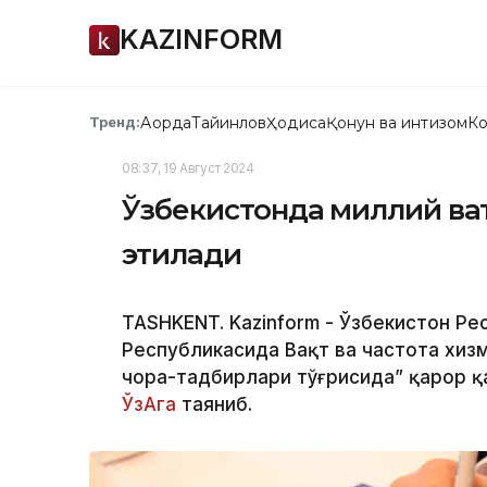
KAZINFORM
Ақорда
Тайинлов
Ҳодиса
Қонун ва интизом
Ко
Тренд:
08:37, 19 Август 2024
Ўзбекистонда миллий вақ
этилади
TASHKENT. Kazinform - Ўзбекистон Ре
Республикасида Вақт ва частота хиз
чора-тадбирлари тўғрисида” қарор қа
ЎзАга
таяниб.