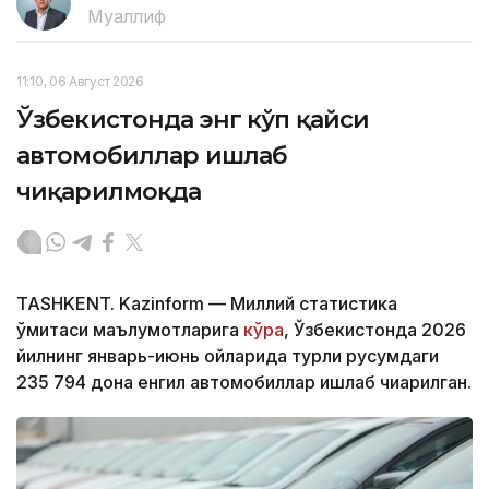
Муаллиф
11:10, 06 Август 2026
Ўзбекистонда энг кўп қайси
автомобиллар ишлаб
чиқарилмоқда
TASHKENT. Kazinform — Миллий статистика
қўмитаси маълумотларига
кўра
, Ўзбекистонда 2026
йилнинг январь-июнь ойларида турли русумдаги
235 794 дона енгил автомобиллар ишлаб чиқарилган.