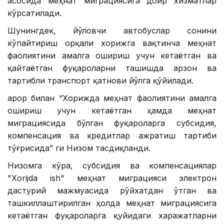
асосида меҳнат миграциясига доир хизматлар
кўрсатилади.
Шунингдек, йўловчи автобуслар сонини
кўпайтириш орқали хорижга вақтинча меҳнат
фаолиятини амалга ошириш учун кетаётган ва
қайтаётган фуқароларни ташишда арзон ва
тартибли транспорт қатнови йўлга қўйилади.
Қарор билан “Хорижда меҳнат фаолиятини амалга
ошириш учун кетаётган ҳамда меҳнат
миграциясида бўлган фуқароларга субсидия,
компенсация ва кредитлар ажратиш тартиби
тўғрисида” ги Низом тасдиқланди.
Низомга кўра, субсидия ва компенсациялар
"Xorijda ish" меҳнат миграцияси электрон
дастурий мажмуасида рўйхатдан ўтган ва
ташкиллаштирилган ҳолда меҳнат миграциясига
кетаётган фуқароларга қуйидаги харажатларни