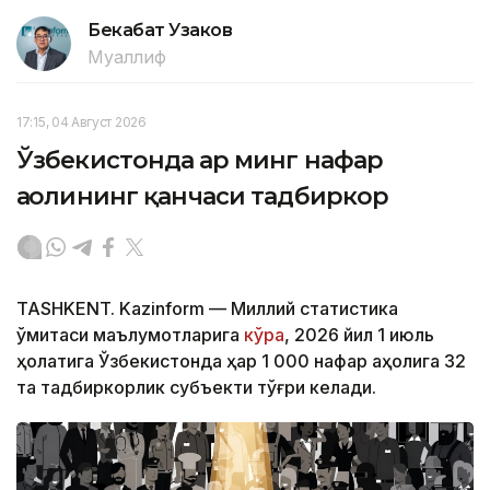
Бекабат Узаков
Муаллиф
17:15, 04 Август 2026
Ўзбекистонда ҳар минг нафар
аҳолининг қанчаси тадбиркор
TASHKENT. Kazinform — Миллий статистика
қўмитаси маълумотларига
кўра
, 2026 йил 1 июль
ҳолатига Ўзбекистонда ҳар 1 000 нафар аҳолига 32
та тадбиркорлик субъекти тўғри келади.