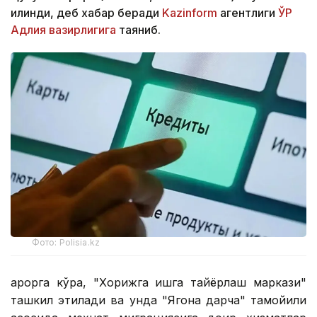
қилинди, деб хабар беради
Kazinform
агентлиги
ЎР
Адлия вазирлигига
таяниб.
Фото: Polisia.kz
Қарорга кўра, "Хорижга ишга тайёрлаш маркази"
ташкил этилади ва унда "Ягона дарча" тамойили