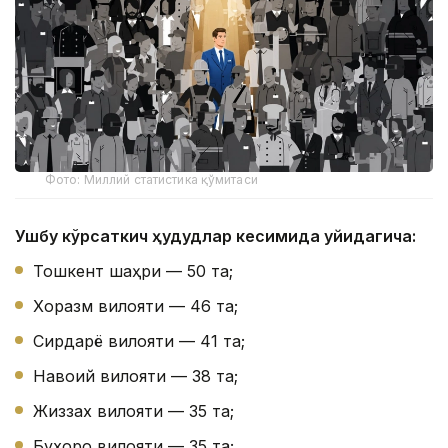
Фото: Миллий статистика қўмитаси
Ушбу кўрсаткич ҳудудлар кесимида қуйидагича:
Тошкент шаҳри — 50 та;
Хоразм вилояти — 46 та;
Сирдарё вилояти — 41 та;
Навоий вилояти — 38 та;
Жиззах вилояти — 35 та;
Бухоро вилояти — 35 та;