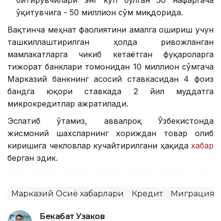
битирувчилари энг кўп бўлган 50 нафаргача
ўқитувчига - 50 миллион сўм миқдорида.
Вақтинча меҳнат фаолиятини амалга ошириш учун
ташкиллаштирилган ҳолда ривожланган
мамлакатларга чикиб кетаётган фуқароларга
тижорат банклари томонидан 10 миллион сўмгача
Марказий банкнинг асосий ставкасидан 4 фоиз
бандга юқори ставкада 2 йил муддатга
микрокредитлар ажратилади.
Эслатиб ўтамиз, аввалроқ Ўзбекистонда
жисмоний шахсларнинг хориждан товар олиб
киришига чекловлар кучайтирилгани ҳақида
хабар
берган эдик.
Марказий Осиё хабарлари
Кредит
Миграция
Бекабат Узаков