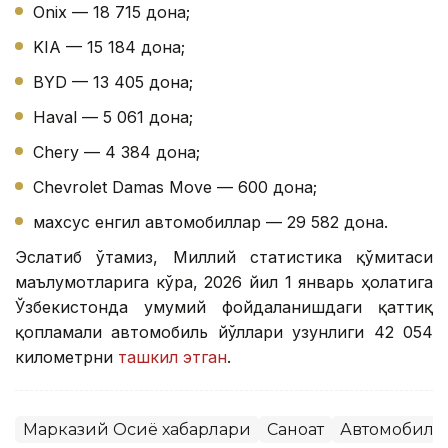
Onix — 18 715 дона;
KIA — 15 184 дона;
BYD — 13 405 дона;
Haval — 5 061 дона;
Chery — 4 384 дона;
Chevrolet Damas Move — 600 дона;
махсус енгил автомобиллар — 29 582 дона.
Эслатиб ўтамиз, Миллий статистика қўмитаси
маълумотларига кўра, 2026 йил 1 январь ҳолатига
Ўзбекистонда умумий фойдаланишдаги қаттиқ
қопламали автомобиль йўллари узунлиги 42 054
километрни
ташкил этган
.
Марказий Осиё хабарлари
Саноат
Автомобилс