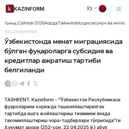
KAZINFORM
ЎЗ
Сайлов-2026
Ақорда
Тайинлов
Ҳодиса
Қонун ва интизо
Тренд:
11:10, 23 Апрел 2025
Ўзбекистонда меҳнат миграциясида
бўлган фуқароларга субсидия ва
кредитлар ажратиш тартиби
белгиланди
TASHKENT. Kazinform - “Ўзбекистон Республикаси
фуқароларини хорижда ташкиллаштирилган
тартибда ишга жойлаштириш тизимини янада
такомиллаштириш чора-тадбирлари тўғрисида”ги
Ҳукумат қарори (252-сон, 22.04.2025 й.) қабул