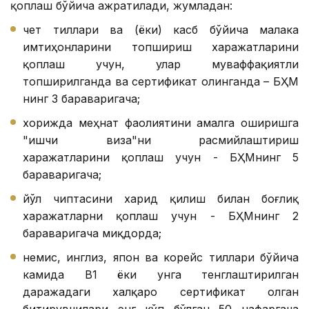
қоплаш бўйича ажратилади, жумладан:
чет тиллари ва (ёки) касб бўйича малака
имтиҳонларини топшириш харажатларини
қоплаш учун, улар муваффақиятли
топширилганда ва сертификат олинганда – БҲМ
нинг 3 бараваригача;
хорижда меҳнат фаолиятини амалга оширишга
"ишчи виза"ни расмийлаштириш
харажатларини қоплаш учун - БҲМнинг 5
бараваригача;
йўл чиптасини харид қилиш билан боғлиқ
харажатларни қоплаш учун - БҲМнинг 2
бараваригача миқдорда;
немис, инглиз, япон ва корейс тиллари бўйича
камида B1 ёки унга тенглаштирилган
даражадаги халқаро сертификат олган