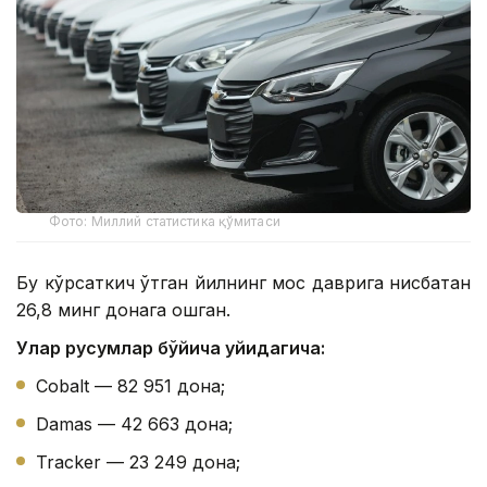
Фото: Миллий статистика қўмитаси
Бу кўрсаткич ўтган йилнинг мос даврига нисбатан
26,8 минг донага ошган.
Улар русумлар бўйича қуйидагича:
Cobalt — 82 951 дона;
Damas — 42 663 дона;
Tracker — 23 249 дона;