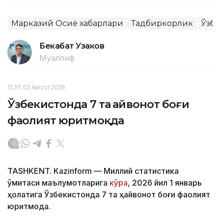
Марказий Осиё хабарлари
Тадбиркорлик
Ўзб
Бекабат Узаков
Муаллиф
11:37, 02 Август 2026
Ўзбекистонда 7 та ҳайвонот боғи
фаолият юритмоқда
TASHKENT. Kazinform — Миллий статистика
қўмитаси маълумотларига
кўра
, 2026 йил 1 январь
ҳолатига Ўзбекистонда 7 та ҳайвонот боғи фаолият
юритмоқда.