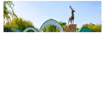
Фото: Миллий статистика қўмитаси
Улар Қорақалпоғистон Республикаси, Андижон,
Қашқадарё, Наманган, Сурхондарё, Фарғона
вилоятлари ва Тошкент шаҳрида жойлашган.
Ҳайвонот боғларидаги ҳайвон турлари сони 744
тани ташкил этиб, 2024 йилга нисбатан 107 тага