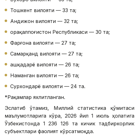
Тошкент вилояти — 33 та;
Андижон вилояти — 32 та;
Қорақалпоғистон Республикаси — 30 та;
Фарғона вилояти — 27 та;
Самарқанд вилояти — 27 та;
Қашқадарё вилояти — 26 та;
Наманган вилояти — 26 та;
Сурхондарё вилояти — 24 та.
*Рақамлар яхлитланган.
Эслатиб ўтамиз, Миллий статистика қўмитаси
маълумотларига кўра, 2026 йил 1 июль ҳолатига
Ўзбекистонда 1 236 126 та кичик тадбиркорлик
субъектлари фаолият кўрсатмоқда.