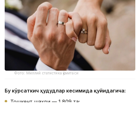
Фото: Миллий статистика қўмитаси
Бу кўрсаткич ҳудудлар кесимида қуйидагича:
Тошкент шаҳри — 1 809 та;
Хоразм вилояти — 1 066 та;
Қашқадарё вилояти — 995 та;
Бухоро вилояти — 979 та;