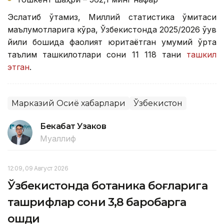
Эслатиб ўтамиз, Миллий статистика қўмитаси
маълумотларига кўра, Ўзбекистонда 2025/2026 ўқув
йили бошида фаолият юритаётган умумий ўрта
таълим ташкилотлари сони 11 118 тани
ташкил
этган
.
Марказий Осиё хабарлари
Ўзбекистон
Бекабат Узаков
Муаллиф
12:09, 09 Август 2026
Ўзбекистонда ботаника боғларига
ташрифлар сони 3,8 баробарга
ошди