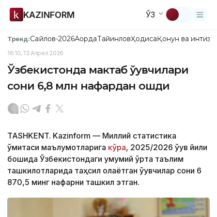
KAZINFORM
ЎЗ
Сайлов-2026
Ақорда
Тайинлов
Ҳодиса
Қонун ва интизо
Тренд:
16:10, 13 Апрел 2026
Ўзбекистонда мактаб ўқувчилари
сони 6,8 млн нафардан ошди
TASHKENT. Kazinform — Миллий статистика
қўмитаси маълумотларига
кўра
, 2025/2026 ўқув йили
бошида Ўзбекистондаги умумий ўрта таълим
ташкилотларида таҳсил олаётган ўқувчилар сони 6
870,5 минг нафарни ташкил этган.