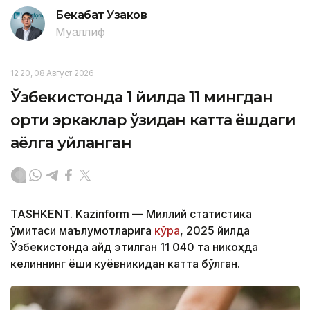
Бекабат Узаков
Муаллиф
12:20, 08 Август 2026
Ўзбекистонда 1 йилда 11 мингдан
ортиқ эркаклар ўзидан катта ёшдаги
аёлга уйланган
TASHKENT. Kazinform — Миллий статистика
қўмитаси маълумотларига
кўра
, 2025 йилда
Ўзбекистонда қайд этилган 11 040 та никоҳда
келиннинг ёши куёвникидан катта бўлган.