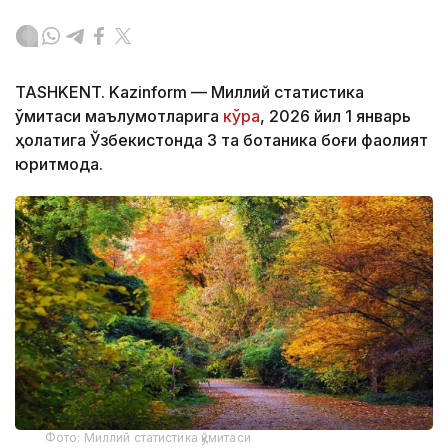
TASHKENT. Kazinform — Миллий статистика
қўмитаси маълумотларига
кўра
, 2026 йил 1 январь
ҳолатига Ўзбекистонда 3 та ботаника боғи фаолият
юритмоқда.
Фото: Миллий статистика қўмитаси