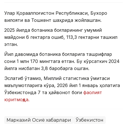
Улар Қорақалпоғистон Республикаси, Бухоро
вилояти ва Тошкент шаҳрида жойлашган.
2025 йилда ботаника боғларининг умумий
майдони 6 гектарга ошиб, 113,3 гектарни ташкил
этган.
Йил давомида ботаника боғларига ташрифлар
сони 1 млн 170 мингтага етган. Бу кўрсаткич 2024
йилга нисбатан 3,8 баробарга ошган.
Эслатиб ўтамиз, Миллий статистика қўмитаси
маълумотларига кўра, 2026 йил 1 январь ҳолатига
Ўзбекистонда 7 та ҳайвонот боғи
фаолият
юритмоқда.
Марказий Осиё хабарлари
Ўзбекистон