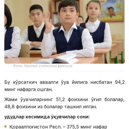
Фото: Миллий статистика қўмитаси
Бу кўрсаткич аввалги ўқув йилига нисбатан 94,2
минг нафарга ошган.
Жами ўқувчиларнинг 51,2 фоизини ўғил болалар,
48,8 фоизини қиз болалар ташкил қилган.
Ҳудудлар кесимида ўқувчилар сони:
Қорақалпоғистон Респ. – 375,5 минг нафар