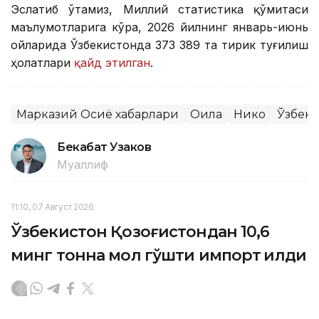
Эслатиб ўтамиз, Миллий статистика қўмитаси
маълумотларига кўра, 2026 йилнинг январь-июнь
ойларида Ўзбекистонда 373 389 та тирик туғилиш
ҳолатлари
қайд этилган
.
Марказий Осиё хабарлари
Оила
Никоҳ
Ўзбеки
Бекабат Узаков
Муаллиф
11:10, 07 Август 2026
Ўзбекистон Қозоғистондан 10,6
минг тонна мол гўшти импорт қилди