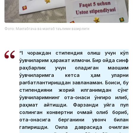
Фото: Мактабгача ва мактаб таълими вазирлиги
“I чоракдан стипендия олиш учун кўп
ўқувчиларим ҳаракат қилмоқчи. Бир ойда синф
раҳбарлик учун оладиган маошим
ўқувчиларимга кетса ҳам уларни
рағбатлантиришдан завқланаман. Боиси, бу
стипендияни жорий қилганимдан сўнг
ўқувчиларимнинг ота-онаси қўнғироқ қилиб,
раҳмат айтишди. Фарзанди уйга пул
солинган конвертни очмай олиб бориб,
ота-онасига берганини қувонч билан
гапиришди. Оила даврасида очилган