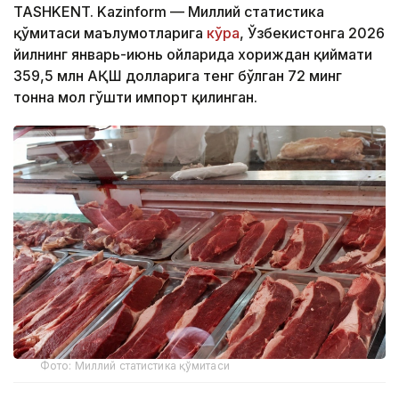
TASHKENT. Kazinform — Миллий статистика
қўмитаси маълумотларига
кўра
, Ўзбекистонга 2026
йилнинг январь-июнь ойларида хориждан қиймати
359,5 млн АҚШ долларига тенг бўлган 72 минг
тонна мол гўшти импорт қилинган.
Фото: Миллий статистика қўмитаси