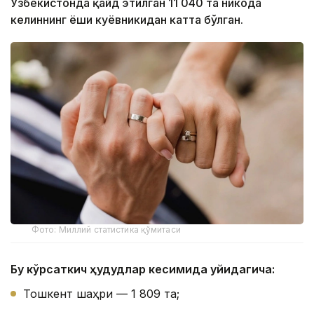
Ўзбекистонда қайд этилган 11 040 та никоҳда
келиннинг ёши куёвникидан катта бўлган.
Фото: Миллий статистика қўмитаси
Бу кўрсаткич ҳудудлар кесимида қуйидагича:
Тошкент шаҳри — 1 809 та;