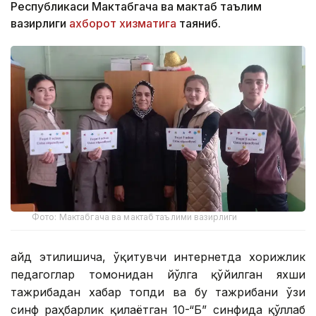
Республикаси Мактабгача ва мактаб таълим
вазирлиги
ахборот хизматига
таяниб.
Фото: Мактабгача ва мактаб таълими вазирлиги
Қайд этилишича, ўқитувчи интернетда хорижлик
педагоглар томонидан йўлга қўйилган яхши
тажрибадан хабар топди ва бу тажрибани ўзи
синф раҳбарлик қилаётган 10-“Б” синфида қўллаб