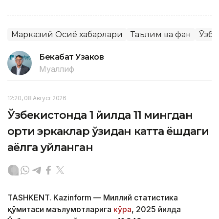
Марказий Осиё хабарлари
Таълим ва фан
Ўзбе
Бекабат Узаков
Муаллиф
12:20, 08 Август 2026
Ўзбекистонда 1 йилда 11 мингдан
ортиқ эркаклар ўзидан катта ёшдаги
аёлга уйланган
TASHKENT. Kazinform — Миллий статистика
қўмитаси маълумотларига
кўра
, 2025 йилда