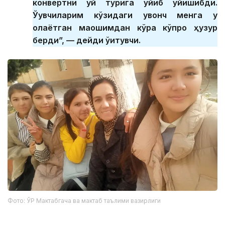
конвертни уй тўрига қўйиб қўйишибди.
Ўқувчиларим кўзидаги қувонч менга у
олаётган маошимдан кўра кўпроқ ҳузур
берди”, — дейди ўқитувчи.
Фото: ЎР Мактабгача ва мактаб таълими вазирлиги