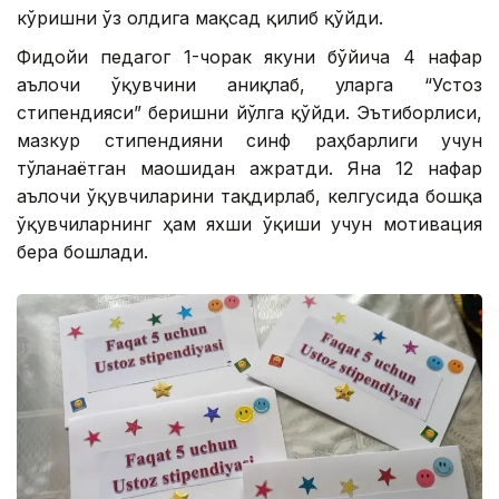
кўришни ўз олдига мақсад қилиб қўйди.
Фидойи педагог 1-чорак якуни бўйича 4 нафар
аълочи ўқувчини аниқлаб, уларга “Устоз
стипендияси” беришни йўлга қўйди. Эътиборлиси,
мазкур стипендияни синф раҳбарлиги учун
тўланаётган маошидан ажратди. Яна 12 нафар
аълочи ўқувчиларини тақдирлаб, келгусида бошқа
ўқувчиларнинг ҳам яхши ўқиши учун мотивация
бера бошлади.