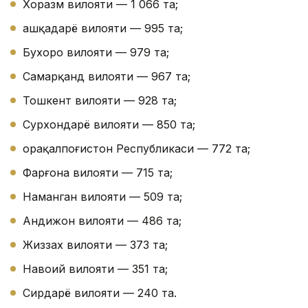
Хоразм вилояти — 1 066 та;
Қашқадарё вилояти — 995 та;
Бухоро вилояти — 979 та;
Самарқанд вилояти — 967 та;
Тошкент вилояти — 928 та;
Сурхондарё вилояти — 850 та;
Қорақалпоғистон Республикаси — 772 та;
Фарғона вилояти — 715 та;
Наманган вилояти — 509 та;
Андижон вилояти — 486 та;
Жиззах вилояти — 373 та;
Навоий вилояти — 351 та;
Сирдарё вилояти — 240 та.