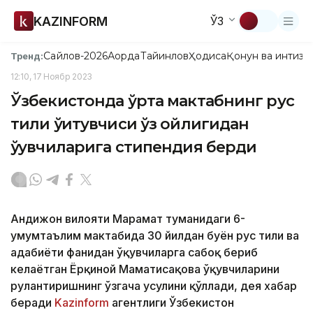
KAZINFORM
ЎЗ
Сайлов-2026
Ақорда
Тайинлов
Ҳодиса
Қонун ва интизо
Тренд:
12:10, 17 Ноябр 2023
Ўзбекистонда ўрта мактабнинг рус
тили ўқитувчиси ўз ойлигидан
ўқувчиларига стипендия берди
Андижон вилояти Марҳамат туманидаги 6-
умумтаълим мактабида 30 йилдан буён рус тили ва
адабиёти фанидан ўқувчиларга сабоқ бериб
келаётган Ёрқиной Маматисақова ўқувчиларини
руҳлантиришнинг ўзгача усулини қўллади, дея хабар
беради
Kazinform
агентлиги Ўзбекистон