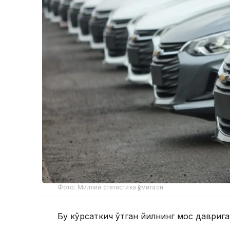
Фото: Миллий статистика қўмитаси
Бу кўрсаткич ўтган йилнинг мос даврига