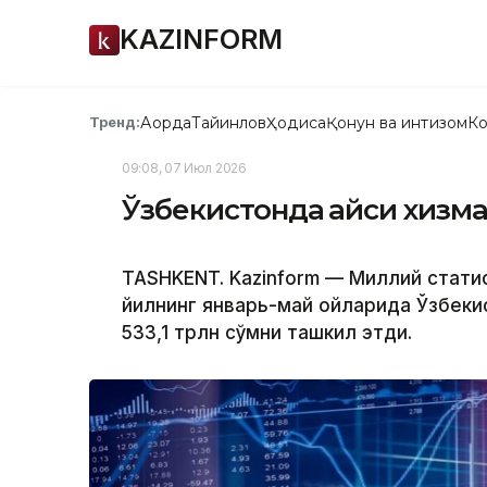
KAZINFORM
Ақорда
Тайинлов
Ҳодиса
Қонун ва интизом
Ко
Тренд:
09:08, 07 Июл 2026
Ўзбекистонда қайси хизма
TASHKENT. Kazinform — Миллий стати
йилнинг январь-май ойларида Ўзбеки
533,1 трлн сўмни ташкил этди.