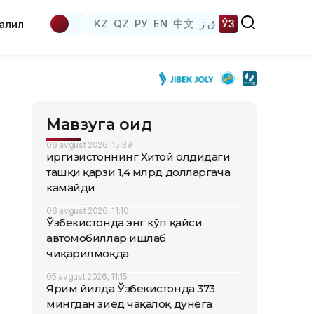
KZ
QZ
РУ
EN
中文
ق ز
ЎЗ
аҳлил
Мавзуга оид
06 avgust 2026, 15:39
Қирғизистоннинг Хитой олдидаги
ташқи қарзи 1,4 млрд долларгача
камайди
06 avgust 2026, 11:10
Ўзбекистонда энг кўп қайси
автомобиллар ишлаб
чиқарилмоқда
05 avgust 2026, 11:15
Ярим йилда Ўзбекистонда 373
мингдан зиёд чақалоқ дунёга