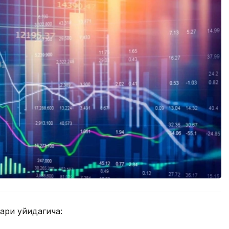
ри қуйидагича: