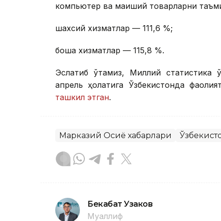
компьютер ва маиший товарларни таъми
шахсий хизматлар — 111,6 %;
бошқа хизматлар — 115,8 %.
Эслатиб ўтамиз, Миллий статистика қ
апрель ҳолатига Ўзбекистонда фаолия
ташкил этган
.
Марказий Осиё хабарлари
Ўзбекист
Бекабат Узаков
Муаллиф