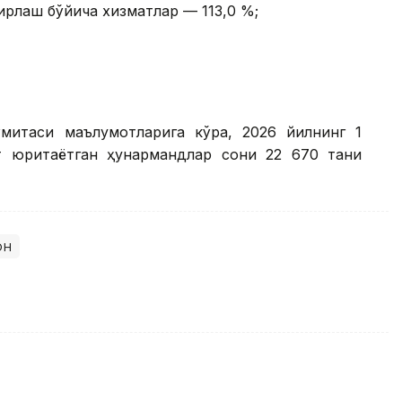
рлаш бўйича хизматлар — 113,0 %;
ўмитаси маълумотларига кўра, 2026 йилнинг 1
т юритаётган ҳунармандлар сони 22 670 тани
он