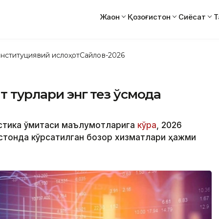
Жаҳон
Қозоғистон
Сиёсат
Т
нституциявий ислоҳот
Сайлов-2026
т турлари энг тез ўсмоқда
стика қўмитаси маълумотларига
кўра
, 2026
стонда кўрсатилган бозор хизматлари ҳажми