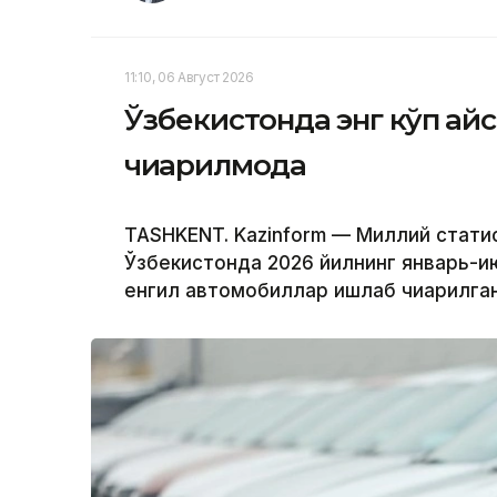
11:10, 06 Август 2026
Ўзбекистонда энг кўп қа
чиқарилмоқда
TASHKENT. Kazinform — Миллий стати
Ўзбекистонда 2026 йилнинг январь-и
енгил автомобиллар ишлаб чиқарилган