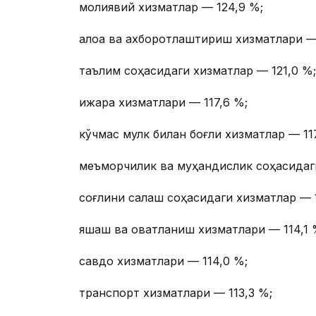
молиявий хизматлар — 124,9 %;
алоқа ва ахборотлаштириш хизматлари —
таълим соҳасидаги хизматлар — 121,0 %;
ижара хизматлари — 117,6 %;
кўчмас мулк билан боғлиқ хизматлар — 11
меъморчилик ва муҳандислик соҳасидаги
соғлиқни сақлаш соҳасидаги хизматлар — 
яшаш ва овқатланиш хизматлари — 114,1 
савдо хизматлари — 114,0 %;
транспорт хизматлари — 113,3 %;