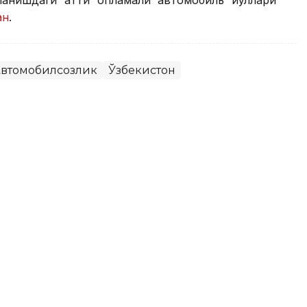
анишдаги қаттиқ қопламали автомобиль йўллари
ан
.
втомобилсозлик
Ўзбекистон
афар аҳолининг қанчаси