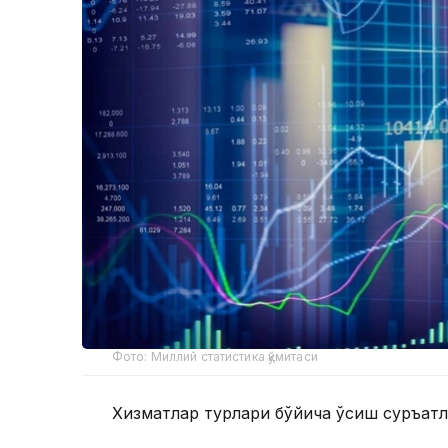
Фото: Миллий статистика қўмитаси
Хизматлар турлари бўйича ўсиш суръатла