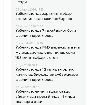
келди
04 avgust 2026, 17:15
Ўзбекистонда ҳар минг нафар
аҳолининг қанчаси тадбиркор
02 avgust 2026, 11:37
Ўзбекистонда 7 та ҳайвонот боғи
фаолият юритмоқда
01 avgust 2026, 12:10
Ўзбекистонда PhD даражасига эга
мутахассис-тадқиқотчилар сони
15,5 минг нафарга етди
31 iyul 2026, 16:15
Ўзбекистонда 1,2 млндан ортиқ
кичик тадбиркорлик субъектлари
фаолият юритмоқда
30 iyul 2026, 11:36
Ўзбекистоннинг ташқи савдо
айланмаси ярим йилда 41 млрд
долларга етди