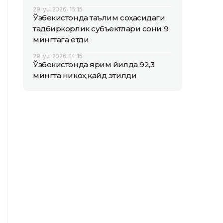
29 iyul 2026, 16:15
Ўзбекистонда таълим соҳасидаги
тадбиркорлик субъектлари сони 9
мингтага етди
29 iyul 2026, 14:15
Ўзбекистонда ярим йилда 92,3
мингта никоҳ қайд этилди