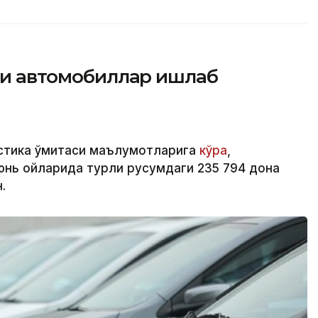
йси автомобиллар ишлаб
стика қўмитаси маълумотларига
кўра
,
юнь ойларида турли русумдаги 235 794 дона
.