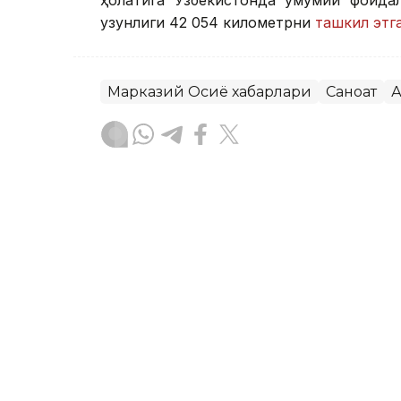
ҳолатига Ўзбекистонда умумий фойдал
узунлиги 42 054 километрни
ташкил этг
Марказий Осиё хабарлари
Саноат
А
Бекабат Узаков
Муаллиф
17:15, 04 Август 2026
Ўзбекистонда ҳар минг н
тадбиркор