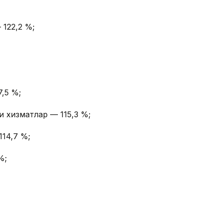
 122,2 %;
7,5 %;
 хизматлар — 115,3 %;
114,7 %;
%;