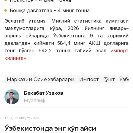
Покистон – 4 минг тонна
Бошқа давлатлар – 4 минг тонна
Эслатиб ўтамиз, Миллий статистика қўмитаси
маълумотларига кўра, 2026 йилнинг январь–
апрель ойларида Ўзбекистонга 9 та хорижий
давлатдан қиймати 584,4 минг АҚШ долларига
тенг бўлган 642,2 тонна табиий асал
импорт
қилинган
.
Марказий Осиё хабарлари
Импорт
Гўшт
Ўзбе
Бекабат Узаков
Муаллиф
11:10, 06 Август 2026
Ўзбекистонда энг кўп қайси