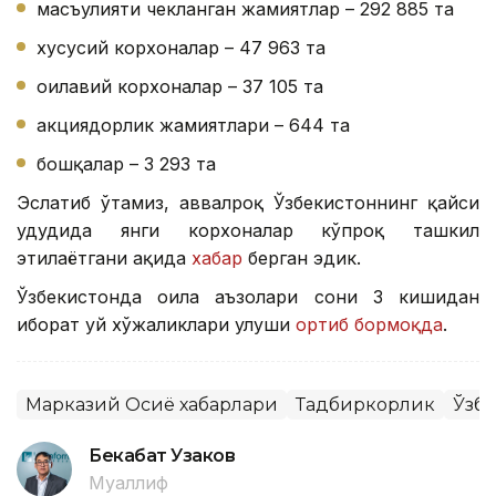
масъулияти чекланган жамиятлар – 292 885 та
хусусий корхоналар – 47 963 та
оилавий корхоналар – 37 105 та
акциядорлик жамиятлари – 644 та
бошқалар – 3 293 та
Эслатиб ўтамиз, аввалроқ Ўзбекистоннинг қайси
ҳудудида янги корхоналар кўпроқ ташкил
этилаётгани ҳақида
хабар
берган эдик.
Ўзбекистонда оила аъзолари сони 3 кишидан
иборат уй хўжаликлари улуши
ортиб бормоқда
.
Марказий Осиё хабарлари
Тадбиркорлик
Ўзб
Бекабат Узаков
Муаллиф