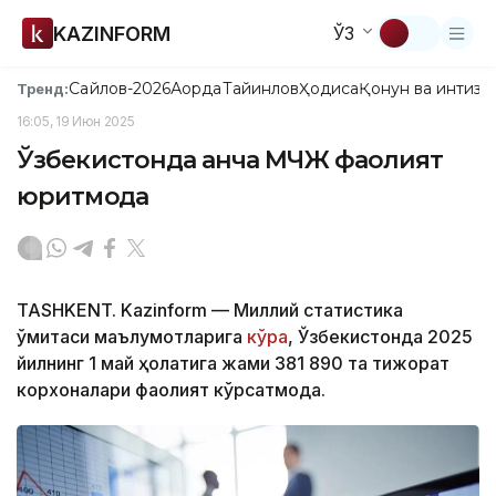
KAZINFORM
ЎЗ
Сайлов-2026
Ақорда
Тайинлов
Ҳодиса
Қонун ва интизо
Тренд:
16:05, 19 Июн 2025
Ўзбекистонда қанча МЧЖ фаолият
юритмоқда
TASHKENT. Kazinform — Миллий статистика
қўмитаси маълумотларига
кўра
, Ўзбекистонда 2025
йилнинг 1 май ҳолатига жами 381 890 та тижорат
корхоналари фаолият кўрсатмоқда.