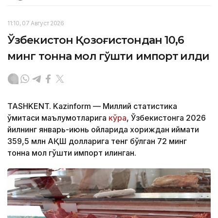
11:10, 07 Август 2026
Ўзбекистон Қозоғистондан 10,6
минг тонна мол гўшти импорт қилди
TASHKENT. Kazinform — Миллий статистика
қўмитаси маълумотларига
кўра
, Ўзбекистонга 2026
йилнинг январь-июнь ойларида хориждан қиймати
359,5 млн АҚШ долларига тенг бўлган 72 минг
тонна мол гўшти импорт қилинган.