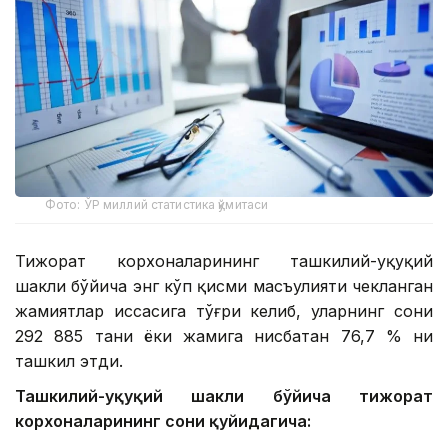
Фото: ЎР миллий статистика қўмитаси
Тижорат корхоналарининг ташкилий-ҳуқуқий
шакли бўйича энг кўп қисми масъулияти чекланган
жамиятлар ҳиссасига тўғри келиб, уларнинг сони
292 885 тани ёки жамига нисбатан 76,7 % ни
ташкил этди.
Ташкилий-ҳуқуқий шакли бўйича тижорат
корхоналарининг сони қуйидагича: