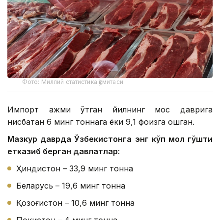
Фото: Миллий статистика қўмитаси
Импорт ҳажми ўтган йилнинг мос даврига
нисбатан 6 минг тоннага ёки 9,1 фоизга ошган.
Мазкур даврда Ўзбекистонга энг кўп мол гўшти
етказиб берган давлатлар:
Ҳиндистон – 33,9 минг тонна
Беларусь – 19,6 минг тонна
Қозоғистон – 10,6 минг тонна