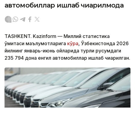
автомобиллар ишлаб чиқарилмоқда
TASHKENT. Kazinform — Миллий статистика
қўмитаси маълумотларига
кўра
, Ўзбекистонда 2026
йилнинг январь-июнь ойларида турли русумдаги
235 794 дона енгил автомобиллар ишлаб чиқарилган.