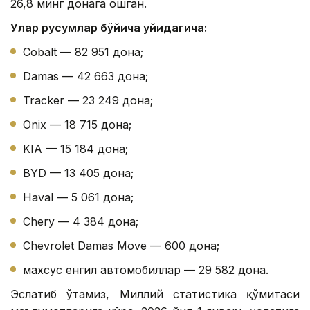
26,8 минг донага ошган.
Улар русумлар бўйича қуйидагича:
Cobalt — 82 951 дона;
Damas — 42 663 дона;
Tracker — 23 249 дона;
Onix — 18 715 дона;
KIA — 15 184 дона;
BYD — 13 405 дона;
Haval — 5 061 дона;
Chery — 4 384 дона;
Chevrolet Damas Move — 600 дона;
махсус енгил автомобиллар — 29 582 дона.
Эслатиб ўтамиз, Миллий статистика қўмитаси