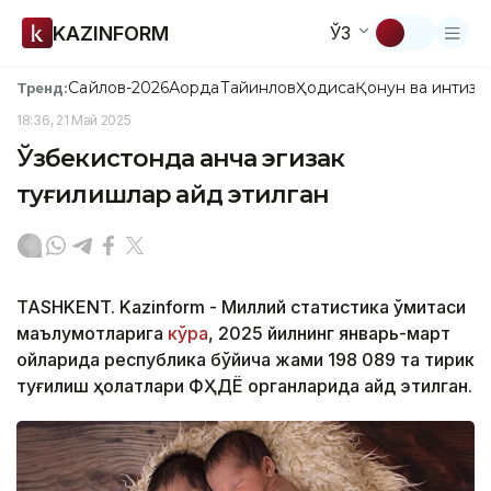
KAZINFORM
ЎЗ
Сайлов-2026
Ақорда
Тайинлов
Ҳодиса
Қонун ва интизо
Тренд:
18:36, 21 Май 2025
Ўзбекистонда қанча эгизак
туғилишлар қайд этилган
TASHKENT. Kazinform - Миллий статистика қўмитаси
маълумотларига
кўра
, 2025 йилнинг январь-март
ойларида республика бўйича жами 198 089 та тирик
туғилиш ҳолатлари ФҲДЁ органларида қайд этилган.