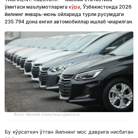
қўмитаси маълумотларига
кўра
, Ўзбекистонда 2026
йилнинг январь-июнь ойларида турли русумдаги
235 794 дона енгил автомобиллар ишлаб чиқарилган.
Фото: Миллий статистика қўмитаси
Бу кўрсаткич ўтган йилнинг мос даврига нисбатан