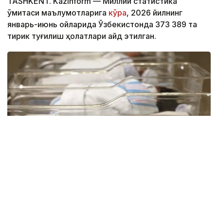
TASHKENT. Kazinform — Миллий статистика
қўмитаси маълумотларига
кўра
, 2026 йилнинг
январь-июнь ойларида Ўзбекистонда 373 389 та
тирик туғилиш ҳолатлари қайд этилган.
Фото: Миллий статистика қўмитаси
Ҳудудлар кесимида туғилишлар сони: