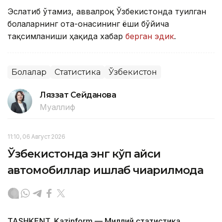
Эслатиб ўтамиз, аввалроқ Ўзбекистонда туғилган
болаларнинг ота-онасининг ёши бўйича
тақсимланиши ҳақида хабар
берган эдик
.
Болалар
Статистика
Ўзбекистон
Ляззат Сейданова
Муаллиф
11:10, 06 Август 2026
Ўзбекистонда энг кўп қайси
автомобиллар ишлаб чиқарилмоқда
TASHKENT. Kazinform — Миллий статистика