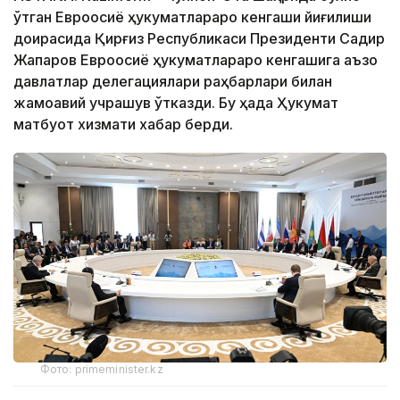
ўтган Евроосиё ҳукуматлараро кенгаши йиғилиши
доирасида Қирғиз Республикаси Президенти Садир
Жапаров Евроосиё ҳукуматлараро кенгашига аъзо
давлатлар делегациялари раҳбарлари билан
жамоавий учрашув ўтказди. Бу ҳақда Ҳукумат
матбуот хизмати хабар берди.
Фото: primeminister.kz