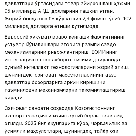
давлатлари ўртасидаги товар айирбошлаш ҳажми
95 миллиард АҚШ долларини ташкил этган.
Жорий йилда эса бу кўрсаткич 7,3 фоизга ўсиб, 102
миллиард долларга етиши кутилмоқда.
Евроосиё ҳукуматлараро кенгаши фаолиятининг
устувор йўналишлари қаторига рақамли савдо
механизмларини ривожлантириш, ЕОИИнинг
интеграциялашган ахборот тизими доирасида
сунъий интеллект технологияларини жорий этиш,
шунингдек, озиқ-овқат маҳсулотларининг аъзо
давлатлар бозорларига эркин киришини
таъминловчи механизмларни такомиллаштириш
киради.
Озиқ-овқат саноати соҳасида Қозоғистоннинг
экспорт салоҳияти изчил ортиб бораётгани қайд
этилди. 2025 йил якунларига кўра, чорвачилик ва
ўсимлик маҳсулотлари, шунингдек, тайёр озиқ-