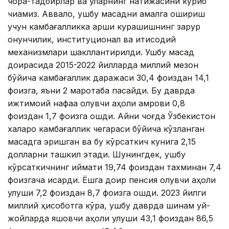
чора-тадбирлар ва уларнинг натижасини кўриб
чиқамиз. Аввало, ушбу мақсадни амалга ошириш
учун камбағалликка қарши курашишнинг зарур
қонунчилик, институционал ва иқтисодий
механизмлари шакллантирилди. Ушбу мақсад
доирасида 2015-2022 йилларда миллий мезон
бўйича камбағаллик даражаси 30,4 фоиздан 14,1
фоизга, яъни 2 маротаба пасайди. Бу даврда
ижтимоий нафақа олувчи аҳоли қамрови 0,8
фоиздан 1,7 фоизга ошди. Айни чоғда Ўзбекистон
халқаро камбағаллик чегараси бўйича кўзланган
мақсадга эришган ва бу кўрсаткич кунига 2,15
долларни ташкил этади. Шунингдек, ушбу
кўрсаткичнинг қиймати 19,74 фоиздан тахминан 7,4
фоизгача қисқарди. Ёшга доир пенсия олувчи аҳоли
улуши 7,2 фоиздан 8,7 фоизга ошди. 2023 йилги
миллий ҳисоботга кўра, ушбу даврда шинам уй-
жойларда яшовчи аҳоли улуши 43,1 фоиздан 86,5