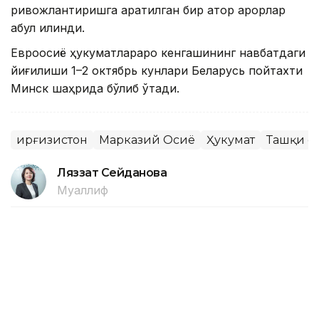
ривожлантиришга қаратилган бир қатор қарорлар
қабул қилинди.
Евроосиё ҳукуматлараро кенгашининг навбатдаги
йиғилиши 1–2 октябрь кунлари Беларусь пойтахти
Минск шаҳрида бўлиб ўтади.
Қирғизистон
Марказий Осиё
Ҳукумат
Ташқи с
Ляззат Сейданова
Муаллиф
15:15, 07 Август 2026
Ўзбекистонда июль ойида 0,1
фоизлик дефляция қайд этилди