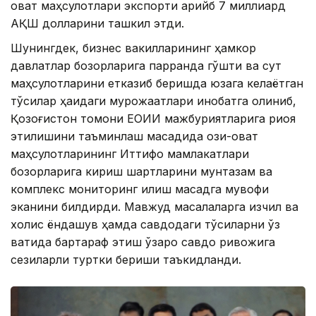
овқат маҳсулотлари экспорти қарийб 7 миллиард
АҚШ долларини ташкил этди.
Шунингдек, бизнес вакилларининг ҳамкор
давлатлар бозорларига парранда гўшти ва сут
маҳсулотларини етказиб беришда юзага келаётган
тўсиқлар ҳақидаги мурожаатлари инобатга олиниб,
Қозоғистон томони ЕОИИ мажбуриятларига риоя
этилишини таъминлаш мақсадида озиқ-овқат
маҳсулотларининг Иттифоқ мамлакатлари
бозорларига кириш шартларини мунтазам ва
комплекс мониторинг қилиш мақсадга мувофиқ
эканини билдирди. Мавжуд масалаларга изчил ва
холис ёндашув ҳамда савдодаги тўсиқларни ўз
вақтида бартараф этиш ўзаро савдо ривожига
сезиларли туртки бериши таъкидланди.