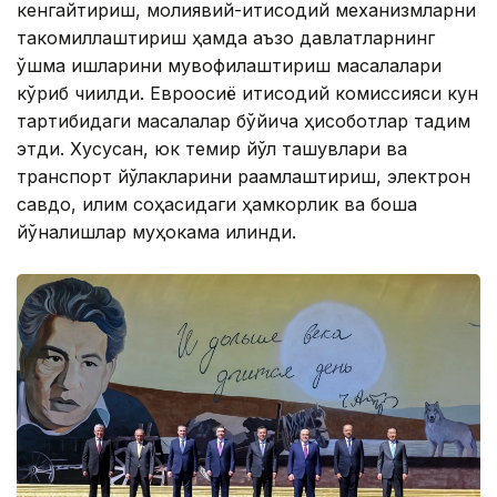
кенгайтириш, молиявий-иқтисодий механизмларни
такомиллаштириш ҳамда аъзо давлатларнинг
қўшма ишларини мувофиқлаштириш масалалари
кўриб чиқилди. Евроосиё иқтисодий комиссияси кун
тартибидаги масалалар бўйича ҳисоботлар тақдим
этди. Хусусан, юк темир йўл ташувлари ва
транспорт йўлакларини рақамлаштириш, электрон
савдо, иқлим соҳасидаги ҳамкорлик ва бошқа
йўналишлар муҳокама қилинди.