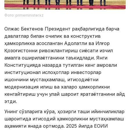
Фото: primeminister.kz
Олжас Бектенов Президент раҳбарлигида барча
давлатлар билан очиқлик ва конструктив
ҳамкорликка асосланган Адолатли ва Илғор
Қозоғистонни ривожлантириш сиёсати изчил
амалга оширилаётганини таъкидлади. Янги
Конституцияда назарда тутилган кенг қамровли
институционал ислоҳотлар инвесторлар
ишончини мустаҳкамлаш, иқтисодиётни
модернизация қилиш ва халқаро ҳамкорликни
кенгайтириш учун қулай шароит яратаётганини қайд
этди.
Унинг сўзларига кўра, ҳозирги ташқи қийинчиликлар
шароитида иқтисодий ҳамкорликни мустаҳкамлаш
аҳамияти янада ортмоқда. 2025 йилда ЕОИИ