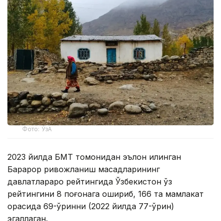
Фото: ЎзА
2023 йилда БМТ томонидан эълон қилинган
Барқарор ривожланиш мақсадларининг
давлатлараро рейтингида Ўзбекистон ўз
рейтингини 8 поғонага ошириб, 166 та мамлакат
орасида 69-ўринни (2022 йилда 77-ўрин)
эгаллаган.