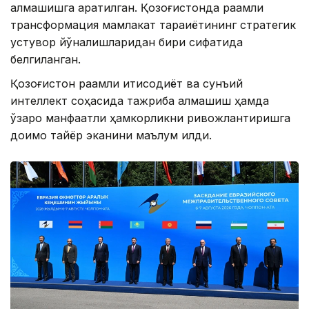
алмашишга қаратилган. Қозоғистонда рақамли
трансформация мамлакат тараққиётининг стратегик
устувор йўналишларидан бири сифатида
белгиланган.
Қозоғистон рақамли иқтисодиёт ва сунъий
интеллект соҳасида тажриба алмашиш ҳамда
ўзаро манфаатли ҳамкорликни ривожлантиришга
доимо тайёр эканини маълум қилди.