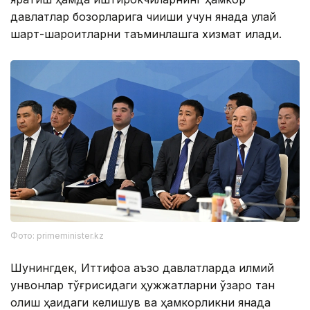
давлатлар бозорларига чиқиши учун янада қулай
шарт-шароитларни таъминлашга хизмат қилади.
Фото: primeminister.kz
Шунингдек, Иттифоққа аъзо давлатларда илмий
унвонлар тўғрисидаги ҳужжатларни ўзаро тан
олиш ҳақидаги келишув ва ҳамкорликни янада