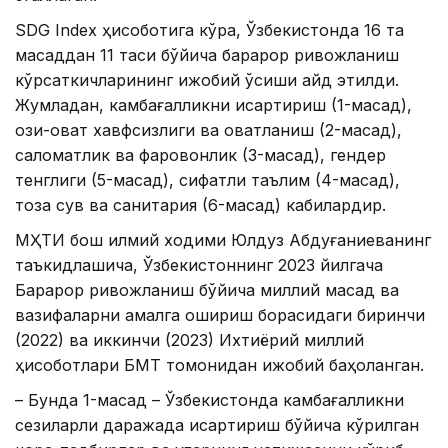
SDG Index ҳисоботига кўра, Ўзбекистонда 16 та
мақсаддан 11 таси бўйича барқарор ривожланиш
кўрсаткичларининг ижобий ўсиши қайд этилди.
Жумладан, камбағалликни қисқартириш (1-мақсад),
озиқ-овқат хавфсизлиги ва овқатланиш (2-мақсад),
саломатлик ва фаровонлик (3-мақсад), гендер
тенглиги (5-мақсад), сифатли таълим (4-мақсад),
тоза сув ва санитария (6-мақсад) кабилардир.
МҲТИ бош илмий ходими Юлдуз Абдуғаниеванинг
таъкидлашича, Ўзбекистоннинг 2023 йилгача
Барқарор ривожланиш бўйича миллий мақсад ва
вазифаларни амалга ошириш борасидаги биринчи
(2022) ва иккинчи (2023) Ихтиёрий миллий
ҳисоботлари БМТ томонидан ижобий баҳоланган.
– Бунда 1-мақсад – Ўзбекистонда камбағалликни
сезиларли даражада қисқартириш бўйича кўрилган