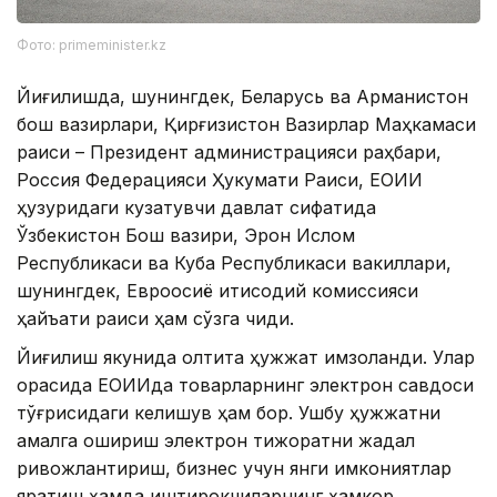
Фото: primeminister.kz
Йиғилишда, шунингдек, Беларусь ва Арманистон
бош вазирлари, Қирғизистон Вазирлар Маҳкамаси
раиси – Президент администрацияси раҳбари,
Россия Федерацияси Ҳукумати Раиси, ЕОИИ
ҳузуридаги кузатувчи давлат сифатида
Ўзбекистон Бош вазири, Эрон Ислом
Республикаси ва Куба Республикаси вакиллари,
шунингдек, Евроосиё иқтисодий комиссияси
ҳайъати раиси ҳам сўзга чиқди.
Йиғилиш якунида олтита ҳужжат имзоланди. Улар
орасида ЕОИИда товарларнинг электрон савдоси
тўғрисидаги келишув ҳам бор. Ушбу ҳужжатни
амалга ошириш электрон тижоратни жадал
ривожлантириш, бизнес учун янги имкониятлар
яратиш ҳамда иштирокчиларнинг ҳамкор