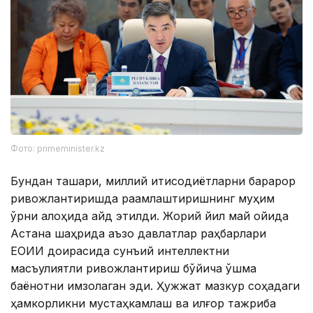
Фото: primeminister.kz
Бундан ташқари, миллий иқтисодиётларни барқарор
ривожлантиришда рақамлаштиришнинг муҳим
ўрни алоҳида қайд этилди. Жорий йил май ойида
Астана шаҳрида аъзо давлатлар раҳбарлари
ЕОИИ доирасида сунъий интеллектни
масъулиятли ривожлантириш бўйича қўшма
баёнотни имзолаган эди. Ҳужжат мазкур соҳадаги
ҳамкорликни мустаҳкамлаш ва илғор тажриба