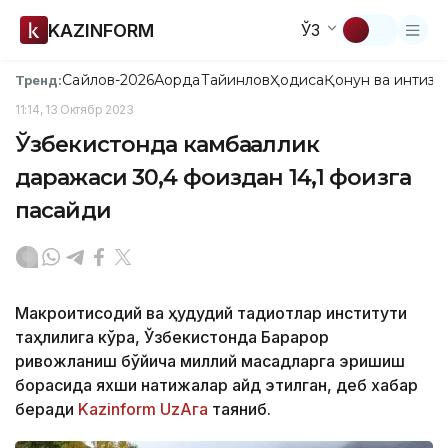
KAZINFORM
ЎЗ
Сайлов-2026
Ақорда
Тайинлов
Ҳодиса
Қонун ва интизо
Тренд:
11:14, 13 Октябр 2023
Ўзбекистонда камбағаллик
даражаси 30,4 фоиздан 14,1 фоизга
пасайди
Макроиқтисодий ва ҳудудий тадқиқотлар институти
таҳлилига кўра, Ўзбекистонда Барқарор
ривожланиш бўйича миллий мақсадларга эришиш
борасида яхши натижалар қайд этилган, деб хабар
беради
Kazinform
UzAга
таяниб.