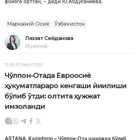
фоизга ортган, – деди Ю.Абдуғаниева.
Марказий Осиё
Ўзбекистон
Ляззат Сейданова
Муаллиф
15:38, 07 Август 2026
Чўлпон-Отада Евроосиё
ҳукуматлараро кенгаши йиғилиши
бўлиб ўтди: олтита ҳужжат
имзоланди
ASTANA. Kazinform
–
Чўлпон-Ота шаҳрида бўлиб