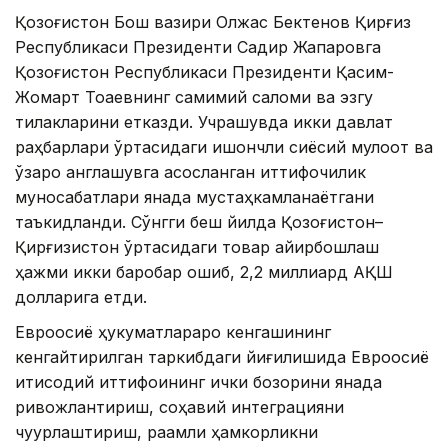
Қозоғистон Бош вазири Олжас Бектенов Қирғиз
Республикаси Президенти Садир Жапаровга
Қозоғистон Республикаси Президенти Қасим-
Жомарт Тоқаевнинг самимий саломи ва эзгу
тилакларини етказди. Учрашувда икки давлат
раҳбарлари ўртасидаги ишончли сиёсий мулоқот ва
ўзаро англашувга асосланган иттифоқчилик
муносабатлари янада мустаҳкамланаётгани
таъкидланди. Сўнгги беш йилда Қозоғистон–
Қирғизистон ўртасидаги товар айирбошлаш
ҳажми икки баробар ошиб, 2,2 миллиард АҚШ
долларига етди.
Евроосиё ҳукуматлараро кенгашининг
кенгайтирилган таркибдаги йиғилишида Евроосиё
иқтисодий иттифоқининг ички бозорини янада
ривожлантириш, соҳавий интеграцияни
чуқурлаштириш, рақамли ҳамкорликни