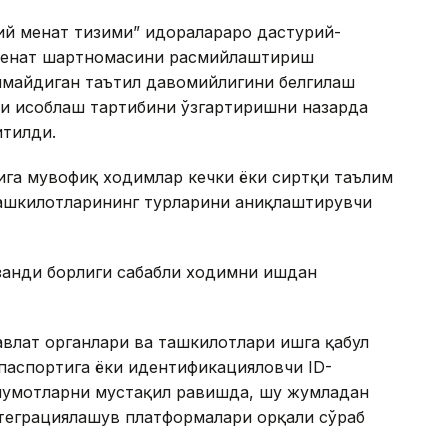
лий меҳнат тизими” идоралараро дастурий-
меҳнат шартномасини расмийлаштириш
анмайдиган таътил давомийлигини белгилаш
ни ҳисоблаш тартибини ўзгартиришни назарда
итилди.
ига мувофиқ ходимлар кечки ёки сиртқи таълим
ашкилотларининг турларини аниқлаштирувчи
занди борлиги сабабли ходимни ишдан
авлат органлари ва ташкилотлари ишга қабул
паспортига ёки идентификацияловчи ID-
ълумотларни мустақил равишда, шу жумладан
теграциялашув платформалари орқали сўраб