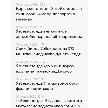
06 avgust 2026, 15:39
Қирғизистоннинг Хитой олдидаги
ташқи қарзи 1,4 млрд долларгача
камайди
06 avgust 2026, 11:10
Ўзбекистонда энг кўп қайси
автомобиллар ишлаб чиқарилмоқда
05 avgust 2026, 11:15
Ярим йилда Ўзбекистонда 373
мингдан зиёд чақалоқ дунёга келди
04 avgust 2026, 17:15
Ўзбекистонда ҳар минг нафар
аҳолининг қанчаси тадбиркор
02 avgust 2026, 11:37
Ўзбекистонда 7 та ҳайвонот боғи
фаолият юритмоқда
01 avgust 2026, 12:10
Ўзбекистонда PhD даражасига эга
мутахассис-тадқиқотчилар сони 15,5