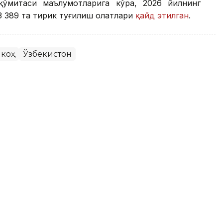
қўмитаси маълумотларига кўра, 2026 йилнинг
 389 та тирик туғилиш ҳолатлари
қайд этилган
.
коҳ
Ўзбекистон
а 0,1 фоизлик дефляция қайд