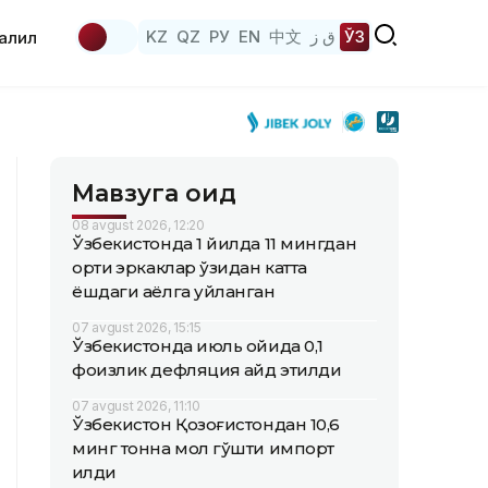
KZ
QZ
РУ
EN
中文
ق ز
ЎЗ
аҳлил
Мавзуга оид
08 avgust 2026, 12:20
Ўзбекистонда 1 йилда 11 мингдан
ортиқ эркаклар ўзидан катта
ёшдаги аёлга уйланган
07 avgust 2026, 15:15
Ўзбекистонда июль ойида 0,1
фоизлик дефляция қайд этилди
07 avgust 2026, 11:10
Ўзбекистон Қозоғистондан 10,6
минг тонна мол гўшти импорт
қилди