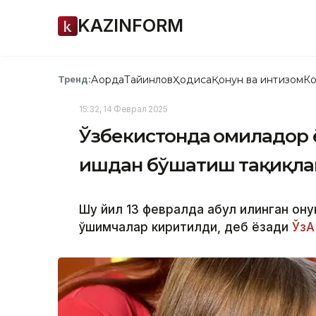
KAZINFORM
Ақорда
Тайинлов
Ҳодиса
Қонун ва интизом
Ко
Тренд:
15:32, 14 Феврал 2025
Ўзбекистонда ҳомиладор
ишдан бўшатиш тақиқла
Шу йил 13 февралда қабул қилинган қо
қўшимчалар киритилди, деб ёзади
ЎзА