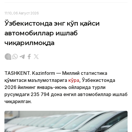
11:10, 06 Август 2026
Ўзбекистонда энг кўп қайси
автомобиллар ишлаб
чиқарилмоқда
TASHKENT. Kazinform — Миллий статистика
қўмитаси маълумотларига
кўра
, Ўзбекистонда
2026 йилнинг январь-июнь ойларида турли
русумдаги 235 794 дона енгил автомобиллар ишлаб
чиқарилган.