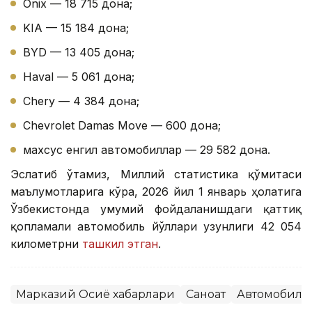
Onix — 18 715 дона;
KIA — 15 184 дона;
BYD — 13 405 дона;
Haval — 5 061 дона;
Chery — 4 384 дона;
Chevrolet Damas Move — 600 дона;
махсус енгил автомобиллар — 29 582 дона.
Эслатиб ўтамиз, Миллий статистика қўмитаси
маълумотларига кўра, 2026 йил 1 январь ҳолатига
Ўзбекистонда умумий фойдаланишдаги қаттиқ
қопламали автомобиль йўллари узунлиги 42 054
километрни
ташкил этган
.
Марказий Осиё хабарлари
Саноат
Автомобилс