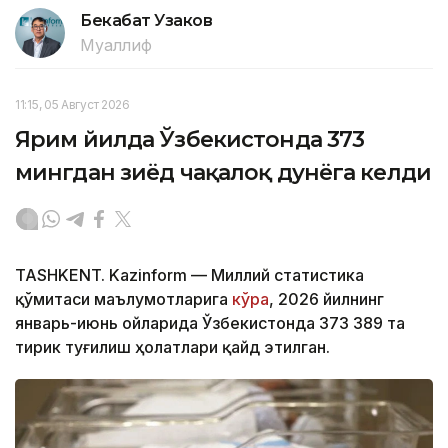
Бекабат Узаков
Муаллиф
11:15, 05 Август 2026
Ярим йилда Ўзбекистонда 373
мингдан зиёд чақалоқ дунёга келди
TASHKENT. Kazinform — Миллий статистика
қўмитаси маълумотларига
кўра
, 2026 йилнинг
январь-июнь ойларида Ўзбекистонда 373 389 та
тирик туғилиш ҳолатлари қайд этилган.