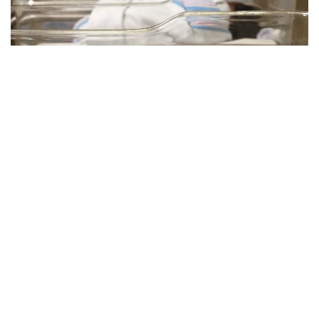
Фото: Миллий статистика қўмитаси
Ҳудудлар кесимида туғилишлар сони:
Самарқанд вилояти – 46 436 та
Фарғона вилояти – 41 773 та
Қашқадарё вилояти – 41 261 та
Сурхондарё вилояти – 35 461 та
Андижон вилояти – 32 949 та