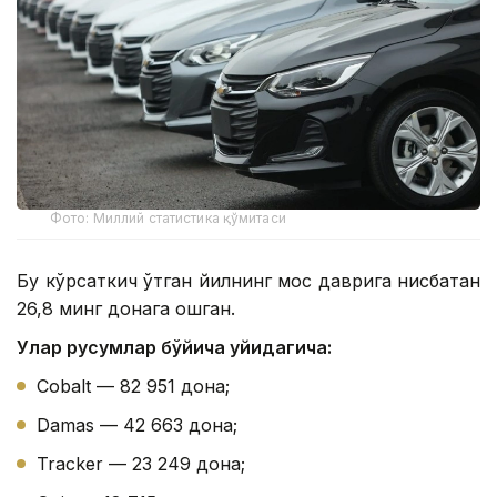
Фото: Миллий статистика қўмитаси
Бу кўрсаткич ўтган йилнинг мос даврига нисбатан
26,8 минг донага ошган.
Улар русумлар бўйича қуйидагича:
Cobalt — 82 951 дона;
Damas — 42 663 дона;
Tracker — 23 249 дона;