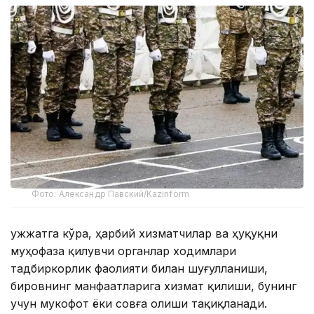
Фото: Александр Павский/Kazinform
Ҳужжатга кўра, ҳарбий хизматчилар ва ҳуқуқни
муҳофаза қилувчи органлар ходимлари
тадбиркорлик фаолияти билан шуғулланиши,
бировнинг манфаатларига хизмат қилиши, бунинг
учун мукофот ёки совға олиши тақиқланади.