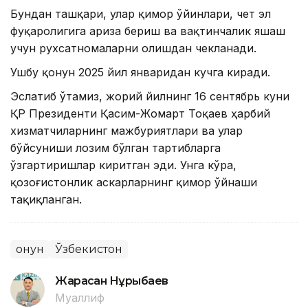
Бундан ташқари, улар қимор ўйинлари, чет эл
фуқаролигига ариза бериш ва вақтинчалик яшаш
учун рухсатномаларни олишдан чекланади.
Ушбу қонун 2025 йил январидан кучга киради.
Эслатиб ўтамиз, жорий йилнинг 16 сентябрь куни
ҚР Президенти Қасим-Жомарт Тоқаев ҳарбий
хизматчиларнинг мажбуриятлари ва улар
бўйсуниши лозим бўлган тартибларга
ўзгартиришлар киритган эди. Унга кўра,
қозоғистонлик аскарларнинг қимор ўйнаши
тақиқланган.
Қонун
Ўзбекистон
Жарасқан Нұрыбаев
Муаллиф