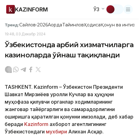
KAZINFORM
ЎЗ
Сайлов-2026
Ақорда
Тайинлов
Ҳодиса
Қонун ва интизо
Тренд:
19:48, 03 Декабр 2024
Ўзбекистонда ҳарбий хизматчиларга
казиноларда ўйнаш тақиқланди
TASHKENT. Kazinform – Ўзбекистон Президенти
Шавкат Мирзиёев Қуролли Кучлар ва ҳуқуқни
муҳофаза қилувчи органлар ходимларининг
жанговар тайёргарлиги ва самарадорлигини
оширишга қаратилган қонунни имзолади, деб хабар
беради
Kazinform
ахборот агентлигининг
Ўзбекистондаги
мухбири
Алихан Асқар.