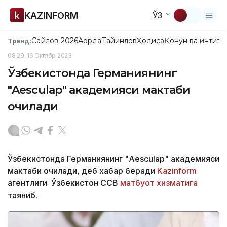
KAZINFORM
ЎЗ
Сайлов-2026
Ақорда
Тайинлов
Ҳодиса
Қонун ва интизо
Тренд:
08:29, 16 Октябр 2023
Ўзбекистонда Германиянинг
"Aesculap" академияси мактаби
очилади
Ўзбекистонда Германиянинг "Aesculap" академияси
мактаби очилади, деб хабар беради
Kazinform
агентлиги Ўзбекистон ССВ
матбуот хизматига
таяниб.