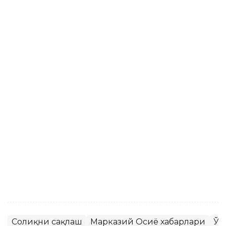
Соғлиқни сақлаш
Марказий Осиё хабарлари
Ўз