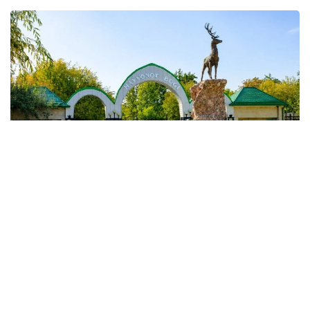
Фото: Миллий статистика қўмитаси
Улар Қорақалпоғистон Республикаси, Андижон,
Қашқадарё, Наманган, Сурхондарё, Фарғона
вилоятлари ва Тошкент шаҳрида жойлашган.
Ҳайвонот боғларидаги ҳайвон турлари сони 744