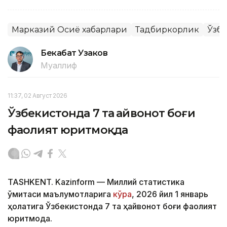
Марказий Осиё хабарлари
Тадбиркорлик
Ўзб
Бекабат Узаков
Муаллиф
11:37, 02 Август 2026
Ўзбекистонда 7 та ҳайвонот боғи
фаолият юритмоқда
TASHKENT. Kazinform — Миллий статистика
қўмитаси маълумотларига
кўра
, 2026 йил 1 январь
ҳолатига Ўзбекистонда 7 та ҳайвонот боғи фаолият
юритмоқда.