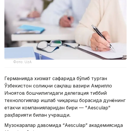
Фото: UzA
Германияда хизмат сафарида бўлиб турган
Ўзбекистон соғлиқни сақлаш вазири Амрилло
Иноятов бошчилигидаги делегация тиббий
технологиялар ишлаб чиқариш борасида дунёнинг
етакчи компанияларидан бири — "Aesculap"
раҳбарияти билан учрашди.
Музокаралар давомида “Aesculap” академиясида