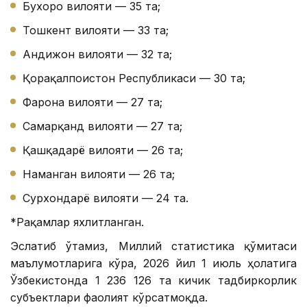
Бухоро вилояти — 35 та;
Тошкент вилояти — 33 та;
Андижон вилояти — 32 та;
Қорақалпоғистон Республикаси — 30 та;
Фарғона вилояти — 27 та;
Самарқанд вилояти — 27 та;
Қашқадарё вилояти — 26 та;
Наманган вилояти — 26 та;
Сурхондарё вилояти — 24 та.
*Рақамлар яхлитланган.
Эслатиб ўтамиз, Миллий статистика қўмитаси
маълумотларига кўра, 2026 йил 1 июль ҳолатига
Ўзбекистонда 1 236 126 та кичик тадбиркорлик
субъектлари фаолият кўрсатмоқда.