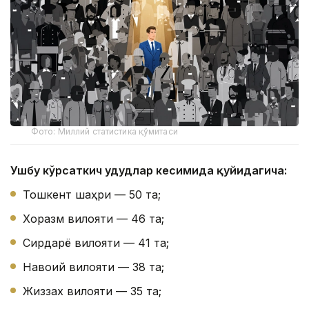
Фото: Миллий статистика қўмитаси
Ушбу кўрсаткич ҳудудлар кесимида қуйидагича:
Тошкент шаҳри — 50 та;
Хоразм вилояти — 46 та;
Сирдарё вилояти — 41 та;
Навоий вилояти — 38 та;
Жиззах вилояти — 35 та;