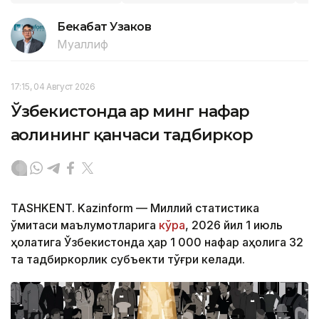
Бекабат Узаков
Муаллиф
17:15, 04 Август 2026
Ўзбекистонда ҳар минг нафар
аҳолининг қанчаси тадбиркор
TASHKENT. Kazinform — Миллий статистика
қўмитаси маълумотларига
кўра
, 2026 йил 1 июль
ҳолатига Ўзбекистонда ҳар 1 000 нафар аҳолига 32
та тадбиркорлик субъекти тўғри келади.