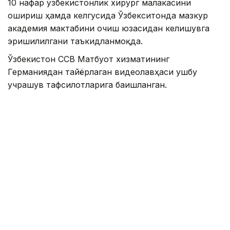
10 нафар ўзбекистонлик хирург малакасини
ошириш ҳамда келгусида Ўзбекситонда мазкур
академия мактабини очиш юзасидан келишувга
эришилилгани таъкидланмоқда.
Ўзбекистон ССВ Матбуот хизматининг
Германиядан тайёрлаган видеолавҳаси ушбу
учрашув тафсилотларига бағишланган.