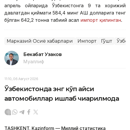
апрель ойларида Ўзбекистонга 9 та хорижий
давлатдан қиймати 584,4 минг АҚШ долларига тенг
бўлган 642,2 тонна табиий асал
импорт қилинган
.
Марказий Осиё хабарлари
Импорт
Гўшт
Ўзбе
Бекабат Узаков
Муаллиф
11:10, 06 Август 2026
Ўзбекистонда энг кўп қайси
автомобиллар ишлаб чиқарилмоқда
TASHKENT. Kazinform — Миллий статистика