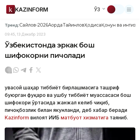
KAZINFORM
ЎЗ
Сайлов-2026
Ақорда
Тайинлов
Ҳодиса
Қонун ва интизо
Тренд:
09:45, 13 Декабр 2023
Ўзбекистонда эркак бош
шифокорни пичоқлади
Қувасой шаҳар тиббиёт бирлашмасига ташриф
буюрган фуқаро ва ушбу тиббиёт муассасаси бош
шифокори ўртасида жанжал келиб чиқиб,
пичоқбозлик билан якунланди, деб хабар беради
Kazinform
вилоят ИИБ
матбуот хизматига
таяниб.