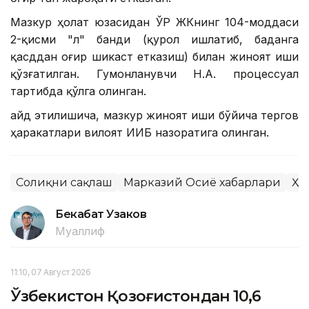
Мазкур ҳолат юзасидан ЎР ЖКнинг 104-моддаси
2-қисми "л" банди (қурол ишлатиб, баданга
қасддан оғир шикаст етказиш) билан жиноят иши
қўзғатилган. Гумонланувчи Н.А. процессуал
тартибда қўлга олинган.
Қайд этилишича, мазкур жиноят иши бўйича тергов
ҳаракатлари вилоят ИИБ назоратига олинган.
Соғлиқни сақлаш
Марказий Осиё хабарлари
Ҳо
Бекабат Узаков
Муаллиф
11:10, 07 Август 2026
Ўзбекистон Қозоғистондан 10,6