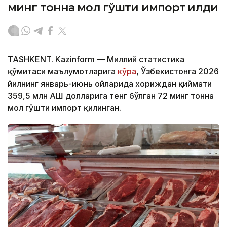
минг тонна мол гўшти импорт қилди
TASHKENT. Kazinform — Миллий статистика
қўмитаси маълумотларига
кўра
, Ўзбекистонга 2026
йилнинг январь-июнь ойларида хориждан қиймати
359,5 млн АҚШ долларига тенг бўлган 72 минг тонна
мол гўшти импорт қилинган.