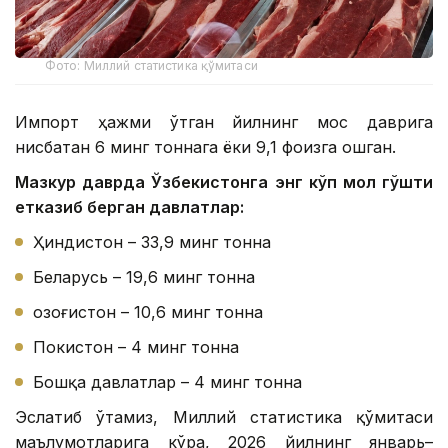
Фото: Миллий статистика қўмитаси
Импорт ҳажми ўтган йилнинг мос даврига
нисбатан 6 минг тоннага ёки 9,1 фоизга ошган.
Мазкур даврда Ўзбекистонга энг кўп мол гўшти
етказиб берган давлатлар:
Ҳиндистон – 33,9 минг тонна
Беларусь – 19,6 минг тонна
Қозоғистон – 10,6 минг тонна
Покистон – 4 минг тонна
Бошқа давлатлар – 4 минг тонна
Эслатиб ўтамиз, Миллий статистика қўмитаси
маълумотларига кўра, 2026 йилнинг январь–