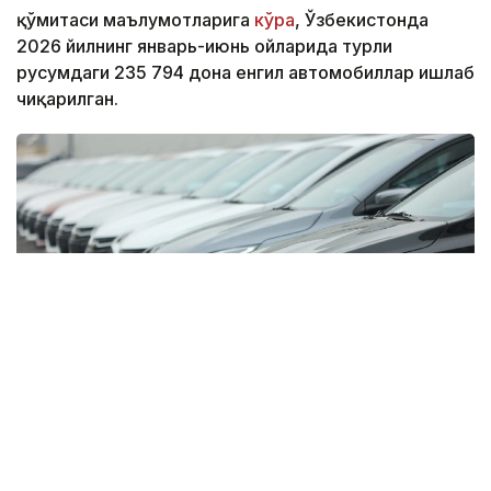
қўмитаси маълумотларига
кўра
, Ўзбекистонда
2026 йилнинг январь-июнь ойларида турли
русумдаги 235 794 дона енгил автомобиллар ишлаб
чиқарилган.
Фото: Миллий статистика қўмитаси
Бу кўрсаткич ўтган йилнинг мос даврига нисбатан