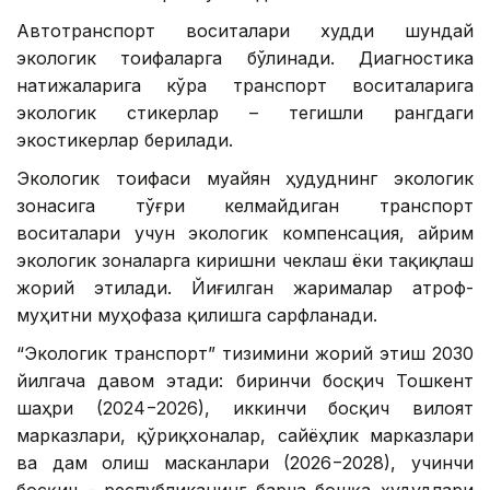
Автотранспорт воситалари худди шундай
экологик тоифаларга бўлинади. Диагностика
натижаларига кўра транспорт воситаларига
экологик стикерлар – тегишли рангдаги
экостикерлар берилади.
Экологик тоифаси муайян ҳудуднинг экологик
зонасига тўғри келмайдиган транспорт
воситалари учун экологик компенсация, айрим
экологик зоналарга киришни чеклаш ёки тақиқлаш
жорий этилади. Йиғилган жарималар атроф-
муҳитни муҳофаза қилишга сарфланади.
“Экологик транспорт” тизимини жорий этиш 2030
йилгача давом этади: биринчи босқич Тошкент
шаҳри (2024−2026), иккинчи босқич вилоят
марказлари, қўриқхоналар, сайёҳлик марказлари
ва дам олиш масканлари (2026−2028), учинчи
босқич - республиканинг барча бошқа ҳудудлари