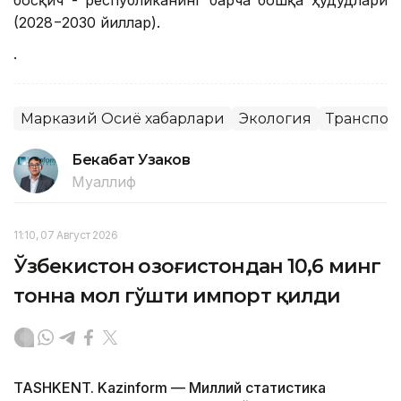
(2028−2030 йиллар).
.
Марказий Осиё хабарлари
Экология
Транспор
Бекабат Узаков
Муаллиф
11:10, 07 Август 2026
Ўзбекистон Қозоғистондан 10,6 минг
тонна мол гўшти импорт қилди
TASHKENT. Kazinform — Миллий статистика