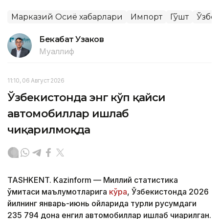
Марказий Осиё хабарлари
Импорт
Гўшт
Ўзбе
Бекабат Узаков
Муаллиф
11:10, 06 Август 2026
Ўзбекистонда энг кўп қайси
автомобиллар ишлаб
чиқарилмоқда
TASHKENT. Kazinform — Миллий статистика
қўмитаси маълумотларига
кўра
, Ўзбекистонда 2026
йилнинг январь-июнь ойларида турли русумдаги
235 794 дона енгил автомобиллар ишлаб чиқарилган.