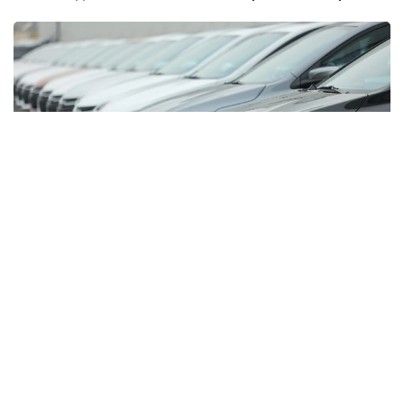
Фото: Миллий статистика қўмитаси
Бу кўрсаткич ўтган йилнинг мос даврига нисбатан
26,8 минг донага ошган.
Улар русумлар бўйича қуйидагича:
Cobalt — 82 951 дона;