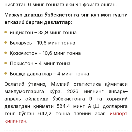
нисбатан 6 минг тоннага ёки 9,1 фоизга ошган.
Мазкур даврда Ўзбекистонга энг кўп мол гўшти
етказиб берган давлатлар:
Ҳиндистон – 33,9 минг тонна
Беларусь – 19,6 минг тонна
Қозоғистон – 10,6 минг тонна
Покистон – 4 минг тонна
Бошқа давлатлар – 4 минг тонна
Эслатиб ўтамиз, Миллий статистика қўмитаси
маълумотларига кўра, 2026 йилнинг январь–
апрель ойларида Ўзбекистонга 9 та хорижий
давлатдан қиймати 584,4 минг АҚШ долларига
тенг бўлган 642,2 тонна табиий асал
импорт
қилинган
.