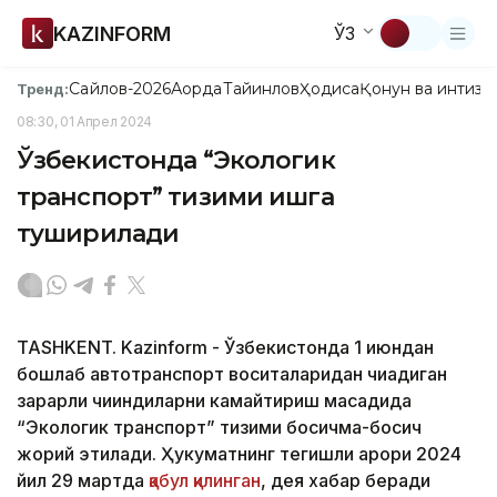
KAZINFORM
ЎЗ
Сайлов-2026
Ақорда
Тайинлов
Ҳодиса
Қонун ва интизо
Тренд:
08:30, 01 Апрел 2024
Ўзбекистонда “Экологик
транспорт” тизими ишга
туширилади
TASHKENT. Kazinform - Ўзбекистонда 1 июндан
бошлаб автотранспорт воситаларидан чиқадиган
зарарли чиқиндиларни камайтириш мақсадида
“Экологик транспорт” тизими босқичма-босқич
жорий этилади. Ҳукуматнинг тегишли қарори 2024
йил 29 мартда
қабул қилинган
, дея хабар беради