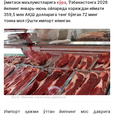
қўмитаси маълумотларига
кўра
, Ўзбекистонга 2026
йилнинг январь-июнь ойларида хориждан қиймати
359,5 млн АҚШ долларига тенг бўлган 72 минг
тонна мол гўшти импорт қилинган.
Фото: Миллий статистика қўмитаси
Импорт ҳажми ўтган йилнинг мос даврига