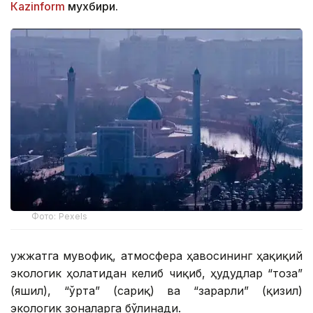
Кazinform
мухбири.
Фото: Pexels
Ҳужжатга мувофиқ, атмосфера ҳавосининг ҳақиқий
экологик ҳолатидан келиб чиқиб, ҳудудлар “тоза”
(яшил), “ўрта” (сариқ) ва “зарарли” (қизил)
экологик зоналарга бўлинади.