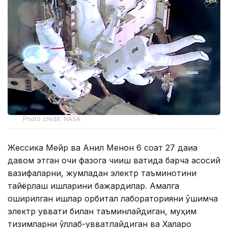
Photo credit: NASA
Жессика Мейр ва Анил Менон 6 соат 27 дақиқа
давом этган очиқ фазога чиқиш вақтида барча асосий
вазифаларни, жумладан электр таъминотини
тайёрлаш ишларини бажардилар. Амалга
оширилган ишлар орбитал лабораторияни қўшимча
электр қуввати билан таъминлайдиган, муҳим
тизимларни қўллаб-қувватлайдиган ва Халқаро