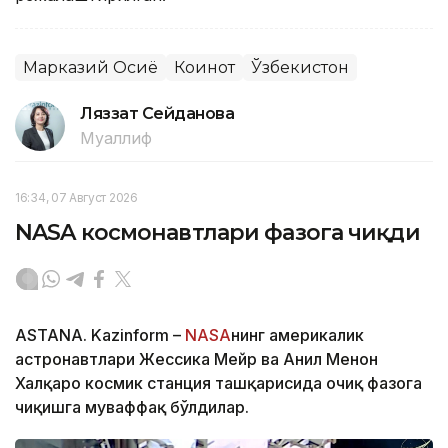
Марказий Осиё
Коинот
Ўзбекистон
Ляззат Сейданова
Муаллиф
16:34, 07 Август 2026
NASA космонавтлари фазога чиқди
ASTANA. Kazinform –
NASA
нинг америкалик
астронавтлари Жессика Мейр ва Анил Менон
Халқаро космик станция ташқарисида очиқ фазога
чиқишга муваффақ бўлдилар.