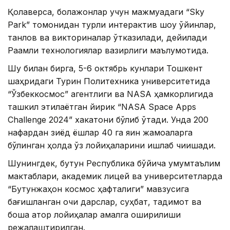
Қолаверса, болажонлар учун мажмуадаги “Sky
Park” томонидан турли интерактив шоу ўйинлар,
танлов ва викториналар ўтказилади, дейилади
Рақамли технологиялар вазирлиги маълумотида.
Шу билан бирга, 5-6 октябрь кунлари Тошкент
шаҳридаги Турин Политехника университетида
“Ўзбеккосмос” агентлиги ва NASA ҳамкорлигида
ташкил этилаётган йирик “NASA Space Apps
Challenge 2024” хакатони бўлиб ўтади. Унда 200
нафардан зиёд ёшлар 40 га яқин жамоаларга
бўлинган ҳолда ўз лойиҳаларини ишлаб чиқишади.
Шунингдек, бутун Республика бўйича умумтаълим
мактаблари, академик лицей ва университетларда
“Бутунжаҳон космос ҳафталиги” мавзусига
бағишланган очиқ дарслар, суҳбат, тақдимот ва
бошқа қатор лойиҳалар амалга оширилиши
режалаштирилган.