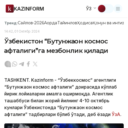
KAZINFORM
ЎЗ
Сайлов-2026
Ақорда
Тайинлов
Ҳодиса
Қонун ва интизо
Тренд:
14:42, 01 Октябр 2024
Ўзбекистон “Бутунжаҳон космос
ҳафталиги”га мезбонлик қилади
TASHKENT. Kazinform - “Ўзбеккосмос” агентлиги
“Бутунжаҳон космос ҳафталиги” доирасида кўплаб
йирик лойиҳаларни амалга оширмоқда. Агентлик
ташаббуси билан жорий йилнинг 4-10 октябрь
кунлари Ўзбекистонда “Бутунжаҳон космос
ҳафталиги” тадбирлари бўлиб ўтади, деб ёзади
ЎзА
.