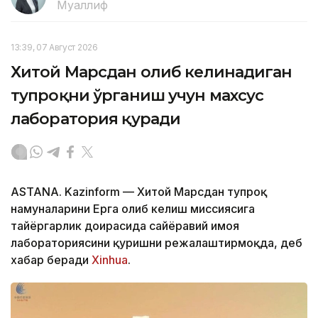
Муаллиф
13:39, 07 Август 2026
Хитой Марсдан олиб келинадиган
тупроқни ўрганиш учун махсус
лаборатория қуради
ASTANA. Kazinform — Хитой Марсдан тупроқ
намуналарини Ерга олиб келиш миссиясига
тайёргарлик доирасида сайёравий ҳимоя
лабораториясини қуришни режалаштирмоқда, деб
хабар беради
Xinhua
.