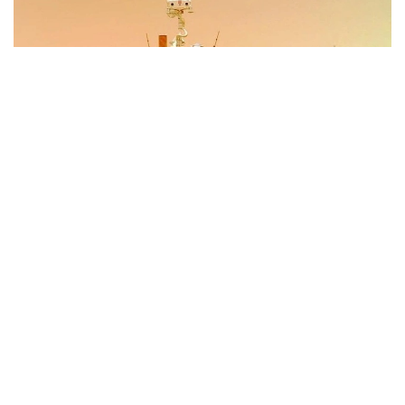
Фото: Xinhua
Иншоот Аньхой вилоятининг Хэфэй шаҳрида
жойлашган Чуқур коинотни тадқиқ этиш илмий-
технологик шаҳарчасининг биринчи босқичи
ҳудудида барпо этилади. Лаборатория
фаолиятининг бир қисмини Чуқур коинотни тадқиқ
этиш лабораторияси (DSEL) амалга оширади.
Лабораторияда Марсдан келтириладиган
намуналар ҳамда Ер биосферасининг