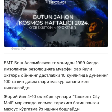
Фото: ЎзА
БМТ Бош Ассамблеяси томонидан 1999 йилда
имзоланган резолюцияга мувофиқ, ҳар йили
октябрь ойининг дастлабки 10 кунлигида дунёнинг
100 га яқин давлатлари мазкур санани кенг
нишонлайди.
Жорий йил 4-10 октябрь кунлари “Ташкент City
Mall” марказида космос тарихига бағишланган
махсус кўргазма ўз ишини бошлайди.