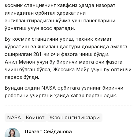
космик станциянинг хавфсиз ҳамда назорат
қилинадиган орбитал ҳаракатини
енгиллаштирадиган кўчма қуёш панелларини
ўрнатиш учун асос яратади.
Бу космик станцияни қуриш, техник хизмат
кўрсатиш ва янгилаш дастури доирасида амалга
оширилган 281-чи очиқ фазога чиқиш бўлди.
Анил Менон учун бу биринчи марта очиқ фазога
чиқиш бўлган бўлса, Жессика Мейр учун бу олтинчи
парвоз бўлди.
Бундан олдин NASA орбитага ўзининг биринчи
роботини учиргани ҳақида хабар берган эдик.
NASA
Коинот
Жаҳон янгиликлари
Ляззат Сейданова