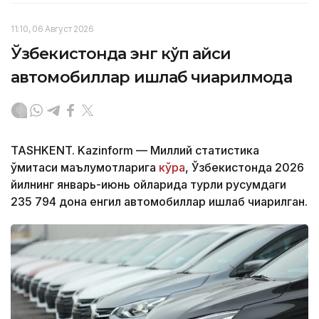
11:10, 06 Август 2026
Ўзбекистонда энг кўп қайси
автомобиллар ишлаб чиқарилмоқда
TASHKENT. Kazinform — Миллий статистика
қўмитаси маълумотларига
кўра
, Ўзбекистонда 2026
йилнинг январь-июнь ойларида турли русумдаги
235 794 дона енгил автомобиллар ишлаб чиқарилган.