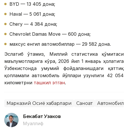
BYD — 13 405 дона;
Haval — 5 061 дона;
Chery — 4 384 дона;
Chevrolet Damas Move — 600 дона;
махсус енгил автомобиллар — 29 582 дона.
Эслатиб ўтамиз, Миллий статистика қўмитаси
маълумотларига кўра, 2026 йил 1 январь ҳолатига
Ўзбекистонда умумий фойдаланишдаги қаттиқ
қопламали автомобиль йўллари узунлиги 42 054
километрни
ташкил этган
.
Марказий Осиё хабарлари
Саноат
Автомобилс
Бекабат Узаков
Муаллиф