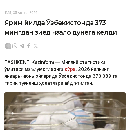
11:15, 05 Август 2026
Ярим йилда Ўзбекистонда 373
мингдан зиёд чақалоқ дунёга келди
TASHKENT. Kazinform — Миллий статистика
қўмитаси маълумотларига
кўра
, 2026 йилнинг
январь-июнь ойларида Ўзбекистонда 373 389 та
тирик туғилиш ҳолатлари қайд этилган.