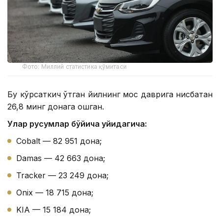
Фото: Миллий статистика қўмитаси
Бу кўрсаткич ўтган йилнинг мос даврига нисбатан
26,8 минг донага ошган.
Улар русумлар бўйича қуйидагича:
Cobalt — 82 951 дона;
Damas — 42 663 дона;
Tracker — 23 249 дона;
Onix — 18 715 дона;
KIA — 15 184 дона;