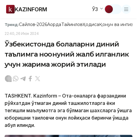
KAZINFORM
ЎЗ
Сайлов-2026
Ақорда
Тайинлов
Ҳодиса
Қонун ва интизо
Тренд:
22:40, 26 Июн 2024
Ўзбекистонда болаларни диний
таълимга ноқонуний жалб қилганлик
учун жарима жорий этилади
TASHKENT. Kazinform – Ота-оналарга фарзандини
рўйхатдан ўтмаган диний ташкилотларга ёки
тегишли маълумотга эга бўлмаган шахсларга ўқишга
юборишни тақиқловчи қонун лойиҳаси биринчи ўқишда
қабул қилинди.