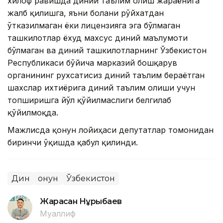
хилоф равишда диний таълим олиш жараёнига
жалб қилишга, яъни болани рўйхатдан
ўтказилмаган ёки лицензияга эга бўлмаган
ташкилотлар ёхуд махсус диний маълумоти
бўлмаган ва диний ташкилотларнинг Ўзбекистон
Республикаси бўйича марказий бошқарув
органининг рухсатисиз диний таълим бераётган
шахслар ихтиёрига диний таълим олиши учун
топширишга йўл қўйилмаслиги белгилаб
қўйилмоқда.
Мажлисда қонун лойиҳаси депутатлар томонидан
биринчи ўқишда қабул қилинди.
Дин
Қонун
Ўзбекистон
Жарасқан Нұрыбаев
Муаллиф