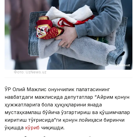
Фото: UzNews.uz
ЎР Олий Мажлис Қонунчилик палатасининг
навбатдаги мажлисида депутатлар “Айрим қонун
ҳужжатларига бола ҳуқуқларини янада
мустаҳкамлаш бўйича ўзгартириш ва қўшимчалар
киритиш тўғрисида”ги қонун лойиҳаси биринчи
ўқишда
кўриб
чиқишди.