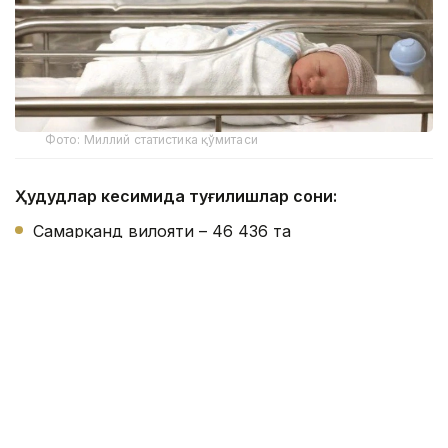
Фото: Миллий статистика қўмитаси
Ҳудудлар кесимида туғилишлар сони:
Самарқанд вилояти – 46 436 та
Фарғона вилояти – 41 773 та
Қашқадарё вилояти – 41 261 та
Сурхондарё вилояти – 35 461 та
Андижон вилояти – 32 949 та
Наманган вилояти – 31 441 та
Тошкент вилояти – 29 024 та