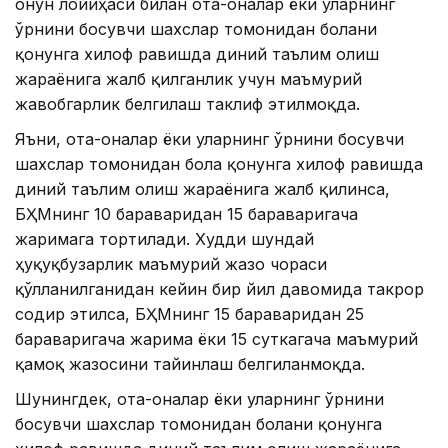
Қонун лойиҳаси билан ота-оналар ёки уларнинг
ўрнини босувчи шахслар томонидан болани
қонунга хилоф равишда диний таълим олиш
жараёнига жалб қилганлик учун маъмурий
жавобгарлик белгилаш таклиф этилмоқда.
Яъни, ота-оналар ёки уларнинг ўрнини босувчи
шахслар томонидан бола қонунга хилоф равишда
диний таълим олиш жараёнига жалб қилинса,
БҲМнинг 10 бараваридан 15 бараваригача
жаримага тортилади. Худди шундай
ҳуқуқбузарлик маъмурий жазо чораси
қўлланилганидан кейин бир йил давомида такрор
содир этилса, БҲМнинг 15 бараваридан 25
бараваригача жарима ёки 15 суткагача маъмурий
қамоқ жазосини тайинлаш белгиланмоқда.
Шунингдек, ота-оналар ёки уларнинг ўрнини
босувчи шахслар томонидан болани қонунга