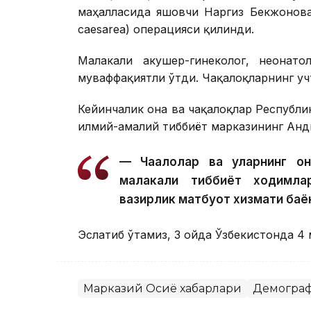
маҳалласида яшовчи Наргиз Бекжонова 
caesarea) операцияси қилинди.
Малакали акушер-гинеколог, неонато
муваффақиятли ўтди. Чақалоқларнинг учта
Кейинчалик она ва чақалоқлар Республи
илмий-амалий тиббиёт марказининг Анд
— Чақалоқлар ва уларнинг о
малакали тиббиёт ходимла
вазирлик матбуот хизмати баё
Эслатиб ўтамиз, 3 ойда Ўзбекистонда 4
Марказий Осиё хабарлари
Демогра