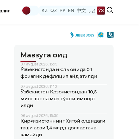
KZ
QZ
РУ
EN
中文
ق ز
ЎЗ
аҳлил
Мавзуга оид
07 avgust 2026, 15:15
Ўзбекистонда июль ойида 0,1
фоизлик дефляция қайд этилди
07 avgust 2026, 11:10
Ўзбекистон Қозоғистондан 10,6
минг тонна мол гўшти импорт
қилди
06 avgust 2026, 15:39
Қирғизистоннинг Хитой олдидаги
ташқи қарзи 1,4 млрд долларгача
камайди