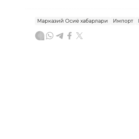
Марказий Осиё хабарлари
Импорт
Бекабат Узаков
Муаллиф
11:10, 06 Август 2026
Ўзбекистонда энг кўп қ
чиқарилмоқда