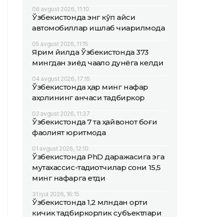
06 avgust 2026, 11:10
Ўзбекистонда энг кўп қайси
автомобиллар ишлаб чиқарилмоқда
05 avgust 2026, 11:15
Ярим йилда Ўзбекистонда 373
мингдан зиёд чақалоқ дунёга келди
04 avgust 2026, 17:15
Ўзбекистонда ҳар минг нафар
аҳолининг қанчаси тадбиркор
02 avgust 2026, 11:37
Ўзбекистонда 7 та ҳайвонот боғи
фаолият юритмоқда
01 avgust 2026, 12:10
Ўзбекистонда PhD даражасига эга
мутахассис-тадқиқотчилар сони 15,5
минг нафарга етди
31 iyul 2026, 16:15
Ўзбекистонда 1,2 млндан ортиқ
кичик тадбиркорлик субъектлари