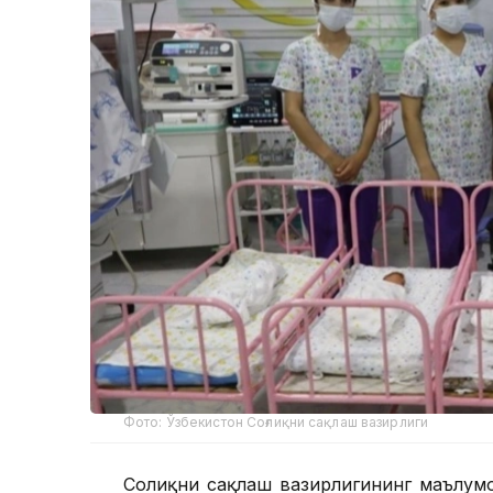
Фото: Ўзбекистон Соғлиқни сақлаш вазирлиги
Соғлиқни сақлаш вазирлигининг маълум