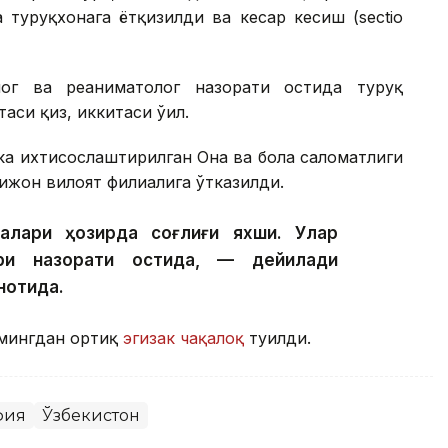
туғруқхонага ётқизилди ва кесар кесиш (sectio
лог ва реаниматолог назорати остида туғруқ
си қиз, иккитаси ўғил.
ка ихтисослаштирилган Она ва бола саломатлиги
ижон вилоят филиалига ўтказилди.
налари ҳозирда соғлиғи яхши. Улар
ри назорати остида, — дейилади
нотида.
 мингдан ортиқ
эгизак чақалоқ
туғилди.
фия
Ўзбекистон