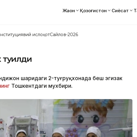
Жаҳон
Қозоғистон
Сиёсат
Т
нституциявий ислоҳот
Сайлов-2026
 туғилди
ндижон шаҳридаги 2-туғруқхонада беш эгизак
нинг
Тошкентдаги мухбири.