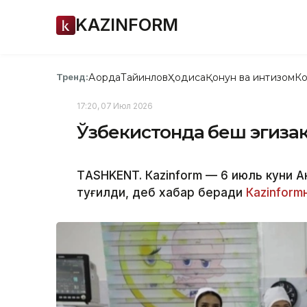
KAZINFORM
Ақорда
Тайинлов
Ҳодиса
Қонун ва интизом
Ко
Тренд:
17:20, 07 Июл 2026
Ўзбекистонда беш эгизак
ТASHKENT. Кazinform — 6 июль куни А
туғилди, деб хабар беради
Кazinform