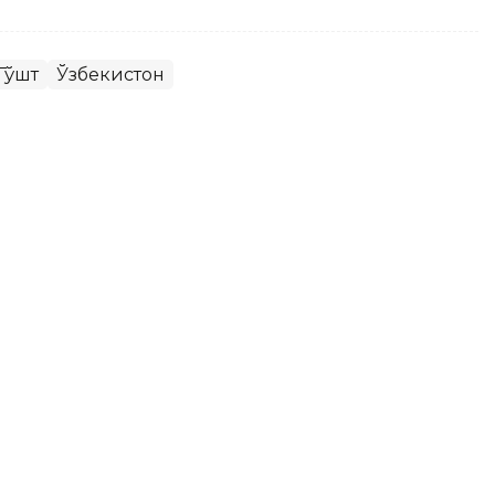
Гўшт
Ўзбекистон
айси автомобиллар ишлаб