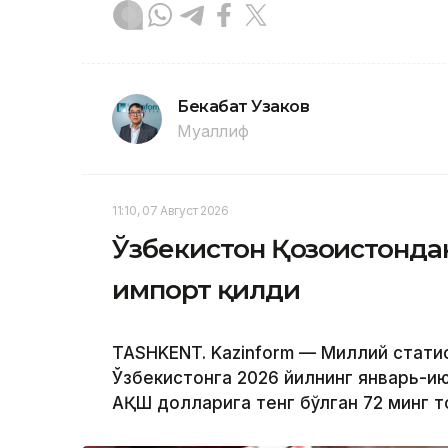
Бекабат Узаков
Муаллиф
11:10, 07 Август 2026
Ўзбекистон Қозоғистондан
импорт қилди
TASHKENT. Kazinform — Миллий стат
Ўзбекистонга 2026 йилнинг январь-и
АҚШ долларига тенг бўлган 72 минг т