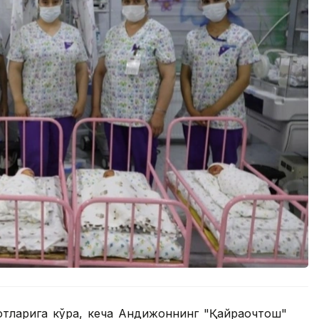
отларига кўра, кеча Андижоннинг "Қайрағочтош"