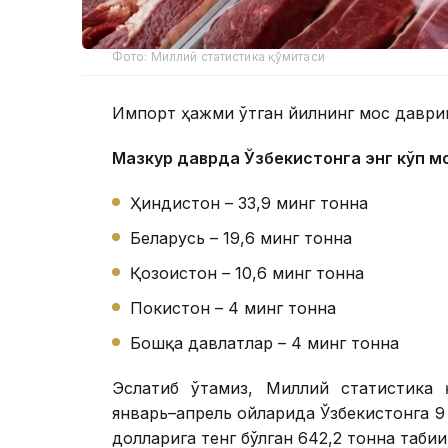
Фото: Миллий статистика қўмитаси
Импорт ҳажми ўтган йилнинг мос даврига
Мазкур даврда Ўзбекистонга энг кўп м
Ҳиндистон – 33,9 минг тонна
Беларусь – 19,6 минг тонна
Қозоғистон – 10,6 минг тонна
Покистон – 4 минг тонна
Бошқа давлатлар – 4 минг тонна
Эслатиб ўтамиз, Миллий статистика 
январь–апрель ойларида Ўзбекистонга 
долларига тенг бўлган 642,2 тонна таби