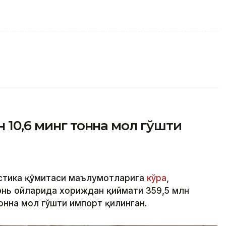
 10,6 минг тонна мол гўшти
истика қўмитаси маълумотларига
кўра
,
юнь ойларида хориждан қиймати 359,5 млн
онна мол гўшти импорт қилинган.