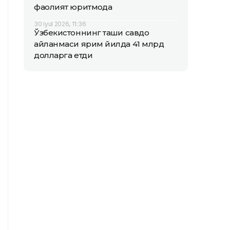
фаолият юритмоқда
30 iyul 2026, 11:36
Ўзбекистоннинг ташқи савдо
айланмаси ярим йилда 41 млрд
долларга етди