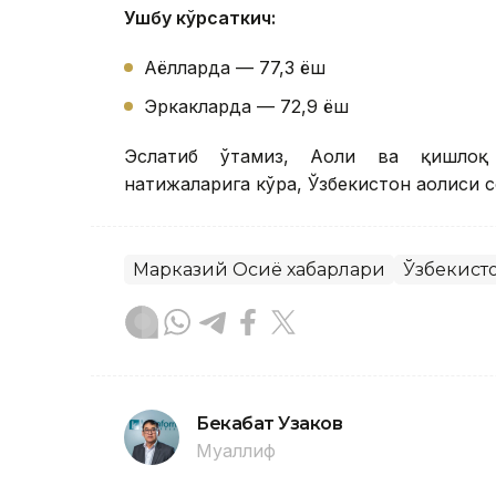
Ушбу кўрсаткич:
Аёлларда — 77,3 ёш
Эркакларда — 72,9 ёш
Эслатиб ўтамиз, Аҳоли ва қишлоқ
натижаларига кўра, Ўзбекистон аҳолиси 
Марказий Осиё хабарлари
Ўзбекист
Бекабат Узаков
Муаллиф