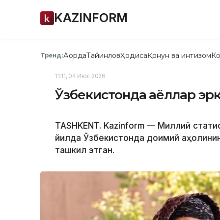
KAZINFORM
Ақорда
Тайинлов
Ҳодиса
Қонун ва интизом
Ко
Тренд:
11:11, 04 Июл 2026
Ўзбекистонда аёллар эрка
TASHKENT. Kazinform — Миллий стати
йилда Ўзбекистонда доимий аҳолинин
ташкил этган.