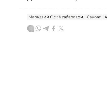
Марказий Осиё хабарлари
Саноат
А
Бекабат Узаков
Муаллиф
17:15, 04 Август 2026
Ўзбекистонда ҳар минг н
тадбиркор