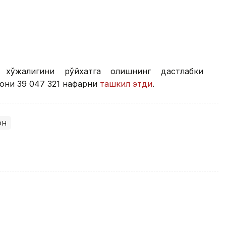
 хўжалигини рўйхатга олишнинг дастлабки
сони 39 047 321 нафарни
ташкил этди
.
он