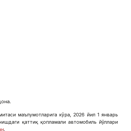
дона.
митаси маълумотларига кўра, 2026 йил 1 январь
анишдаги қаттиқ қопламали автомобиль йўллари
ан
.