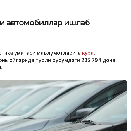
йси автомобиллар ишлаб
стика қўмитаси маълумотларига
кўра
,
юнь ойларида турли русумдаги 235 794 дона
.