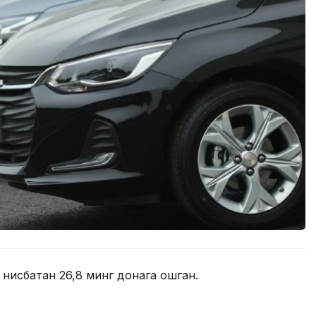
 нисбатан 26,8 минг донага ошган.