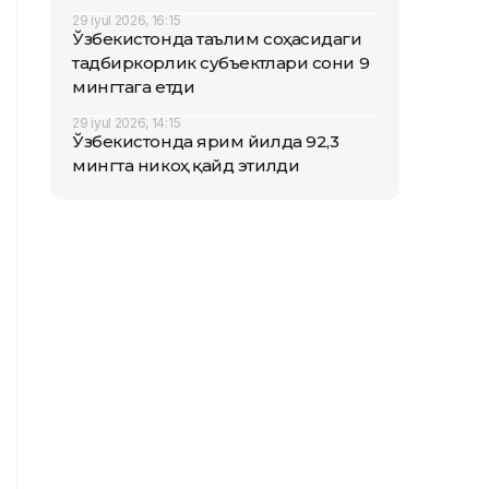
29 iyul 2026, 16:15
Ўзбекистонда таълим соҳасидаги
тадбиркорлик субъектлари сони 9
мингтага етди
29 iyul 2026, 14:15
Ўзбекистонда ярим йилда 92,3
мингта никоҳ қайд этилди