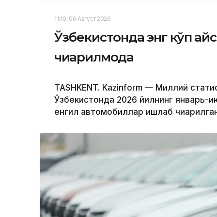
11:10, 06 Август 2026
Ўзбекистонда энг кўп қа
чиқарилмоқда
TASHKENT. Kazinform — Миллий стати
Ўзбекистонда 2026 йилнинг январь-и
енгил автомобиллар ишлаб чиқарилган