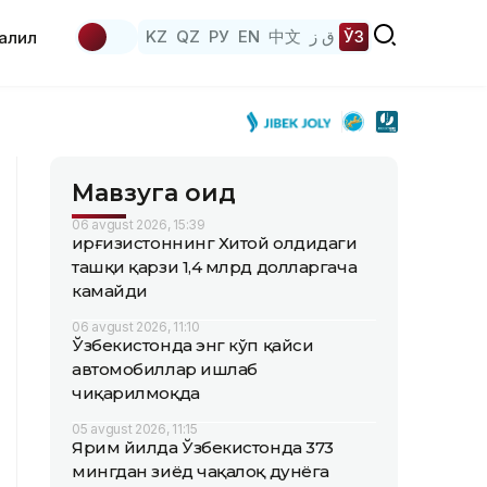
KZ
QZ
РУ
EN
中文
ق ز
ЎЗ
аҳлил
Мавзуга оид
06 avgust 2026, 15:39
Қирғизистоннинг Хитой олдидаги
ташқи қарзи 1,4 млрд долларгача
камайди
06 avgust 2026, 11:10
Ўзбекистонда энг кўп қайси
автомобиллар ишлаб
чиқарилмоқда
05 avgust 2026, 11:15
Ярим йилда Ўзбекистонда 373
мингдан зиёд чақалоқ дунёга