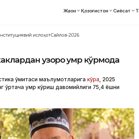
Жаҳон
Қозоғистон
Сиёсат
Т
нституциявий ислоҳот
Сайлов-2026
клардан узоқроқ умр кўрмоқда
стика қўмитаси маълумотларига
кўра
, 2025
г ўртача умр кўриш давомийлиги 75,4 ёшни