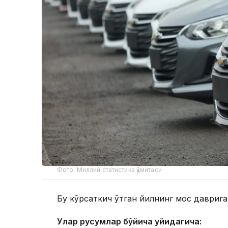
Фото: Миллий статистика қўмитаси
Бу кўрсаткич ўтган йилнинг мос даврига
Улар русумлар бўйича қуйидагича: