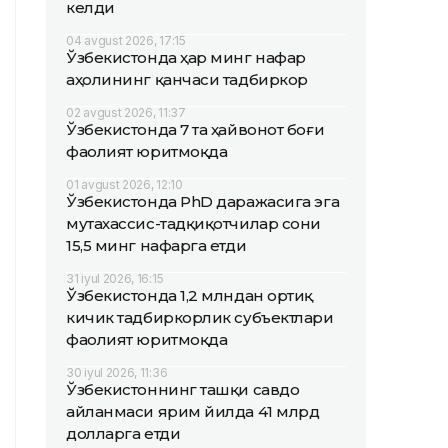
келди
04 avgust 2026, 17:15
Ўзбекистонда ҳар минг нафар
аҳолининг қанчаси тадбиркор
02 avgust 2026, 11:37
Ўзбекистонда 7 та ҳайвонот боғи
фаолият юритмоқда
01 avgust 2026, 12:10
Ўзбекистонда PhD даражасига эга
мутахассис-тадқиқотчилар сони
15,5 минг нафарга етди
31 iyul 2026, 16:15
Ўзбекистонда 1,2 млндан ортиқ
кичик тадбиркорлик субъектлари
фаолият юритмоқда
30 iyul 2026, 11:36
Ўзбекистоннинг ташқи савдо
айланмаси ярим йилда 41 млрд
долларга етди