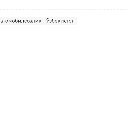
втомобилсозлик
Ўзбекистон
афар аҳолининг қанчаси