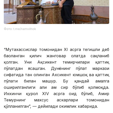
Фото: t.me/namvilhok
“Мутахассислар томонидан XI асрга тегишли деб
баҳоланган қилич жанговар ҳолатда сақланиб
қолган. Уни Ақсикент темирчилари қаттиқ
пўлатдан ясашган. Дунёнинг пўлат маркази
сифатида тан олинган Ахсикент юмшоқ ва қаттиқ
пўлати билан машҳур. Бу қандай амалга
оширилганлиги ҳали ҳам сир бўлиб қолмоқда.
Иккинчи қурол XIV асрга оид бўлиб, Амир
Темурнинг махсус аскарлари томонидан
қўлланилган”, — дейилади ҳокимлик хабарида.