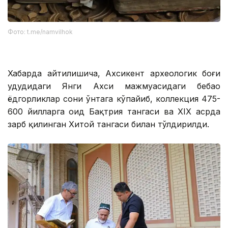
Фото: t.me/namvilhok
Хабарда айтилишича, Ахсикент археологик боғи
ҳудудидаги Янги Ахси мажмуасидаги бебаҳо
ёдгорликлар сони ўнтага кўпайиб, коллекция 475-
600 йилларга оид Бақтрия тангаси ва XIX асрда
зарб қилинган Хитой тангаси билан тўлдирилди.