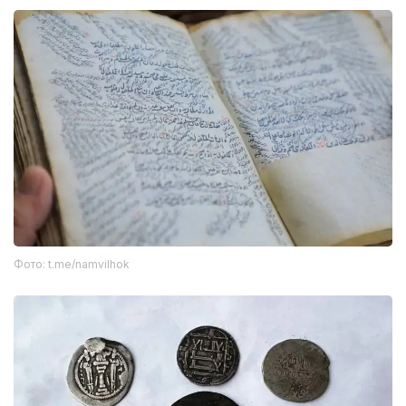
Фото: t.me/namvilhok