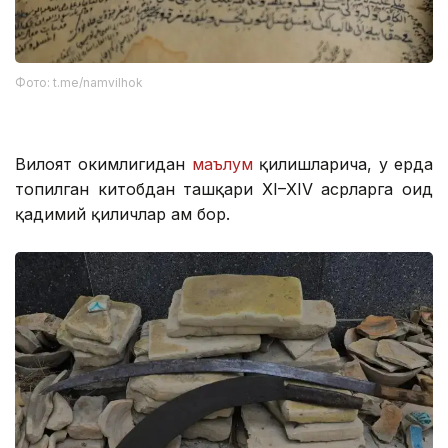
Фото: t.me/namvilhok
Вилоят ҳокимлигидан
маълум
қилишларича, у ерда
топилган китобдан ташқари XI–XIV асрларга оид
қадимий қиличлар ҳам бор.