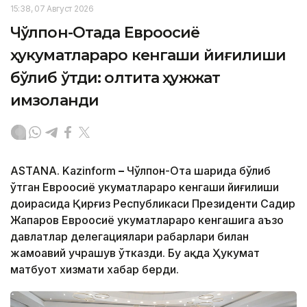
15:38, 07 Август 2026
Чўлпон-Отада Евроосиё
ҳукуматлараро кенгаши йиғилиши
бўлиб ўтди: олтита ҳужжат
имзоланди
ASTANA. Kazinform
–
Чўлпон-Ота шаҳрида бўлиб
ўтган Евроосиё ҳукуматлараро кенгаши йиғилиши
доирасида Қирғиз Республикаси Президенти Садир
Жапаров Евроосиё ҳукуматлараро кенгашига аъзо
давлатлар делегациялари раҳбарлари билан
жамоавий учрашув ўтказди. Бу ҳақда Ҳукумат
матбуот хизмати хабар берди.