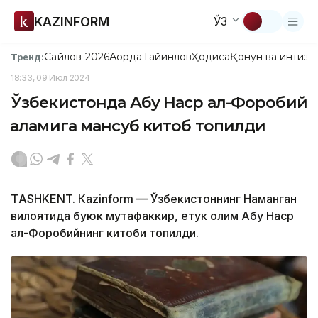
KAZINFORM
ЎЗ
Сайлов-2026
Ақорда
Тайинлов
Ҳодиса
Қонун ва интизо
Тренд:
18:33, 09 Июл 2024
Ўзбекистонда Абу Наср ал-Форобий
қаламига мансуб китоб топилди
ТASHKENT. Кazinform — Ўзбекистоннинг Наманган
вилоятида буюк мутафаккир, етук олим Абу Наср
ал-Форобийнинг китоби топилди.