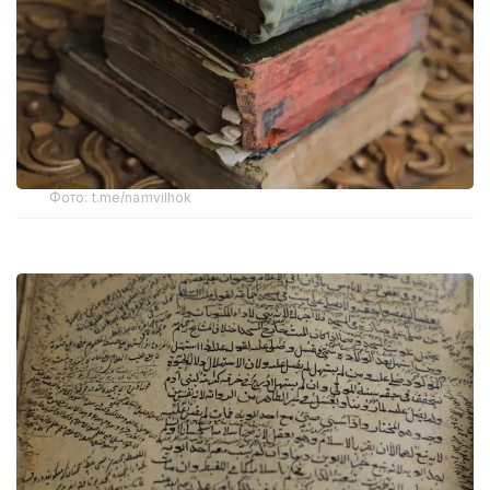
Фото: t.me/namvilhok