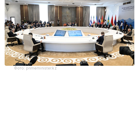
Фото: primeminister.kz
Қозоғистон Бош вазири Олжас Бектенов Қирғиз
Республикаси Президенти Садир Жапаровга
Қозоғистон Республикаси Президенти Қасим-
Жомарт Тоқаевнинг самимий саломи ва эзгу
тилакларини етказди. Учрашувда икки давлат
раҳбарлари ўртасидаги ишончли сиёсий мулоқот ва
ўзаро англашувга асосланган иттифоқчилик