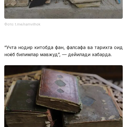
Фото: t.me/namvilhok
“Учта нодир китобда фан, фалсафа ва тарихга оид
ноёб билимлар мавжуд”, — дейилади хабарда.