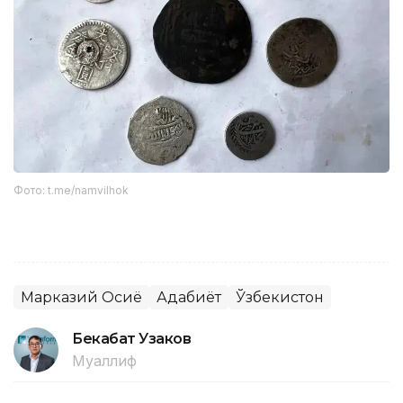
Фото: t.me/namvilhok
Марказий Осиё
Адабиёт
Ўзбекистон
Бекабат Узаков
Муаллиф