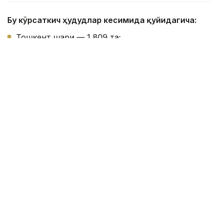
Бу кўрсаткич ҳудудлар кесимида қуйидагича:
Тошкент шаҳри — 1 809 та;
Хоразм вилояти — 1 066 та;
Қашқадарё вилояти — 995 та;
Бухоро вилояти — 979 та;
Самарқанд вилояти — 967 та;
Тошкент вилояти — 928 та;
Сурхондарё вилояти — 850 та;
Қорақалпоғистон Республикаси — 772 та;
Фарғона вилояти — 715 та;
Наманган вилояти — 509 та;
Андижон вилояти — 486 та;