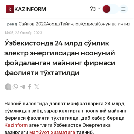
KAZINFORM
ЎЗ
Сайлов-2026
Ақорда
Тайинлов
Ҳодиса
Қонун ва интизо
Тренд:
14:05, 23 Октябр 2023
Ўзбекистонда 24 млрд сўмлик
электр энергиясидан ноқонуний
фойдаланган майнинг фирмаси
фаолияти тўхтатилди
Навоий вилоятида давлат манфаатларига 24 млрд
сўмликдан зиёд зарар келтирган ноқонуний майнинг
фермаси фаолияти тўхтатилди, деб хабар беради
Kazinform
агентлиги Ўзбекистон Энергетика
вазирлиги
матбуот хизматига
таяниб.