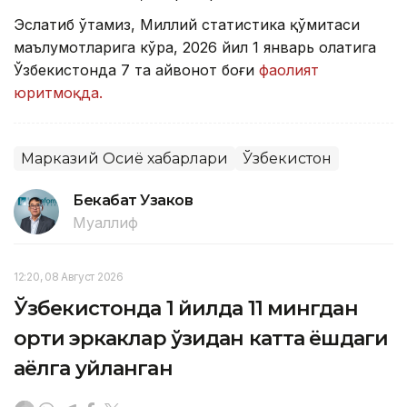
Эслатиб ўтамиз, Миллий статистика қўмитаси
маълумотларига кўра, 2026 йил 1 январь ҳолатига
Ўзбекистонда 7 та ҳайвонот боғи
фаолият
юритмоқда.
Марказий Осиё хабарлари
Ўзбекистон
Бекабат Узаков
Муаллиф
12:20, 08 Август 2026
Ўзбекистонда 1 йилда 11 мингдан
ортиқ эркаклар ўзидан катта ёшдаги
аёлга уйланган