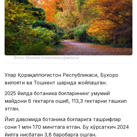
Фото: Миллий статистика қўмитаси
Улар Қорақалпоғистон Республикаси, Бухоро
вилояти ва Тошкент шаҳрида жойлашган.
2025 йилда ботаника боғларининг умумий
майдони 6 гектарга ошиб, 113,3 гектарни ташкил
этган.
Йил давомида ботаника боғларига ташрифлар
сони 1 млн 170 мингтага етган. Бу кўрсаткич 2024
йилга нисбатан 3,8 баробарга ошган.