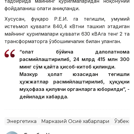
тадбирида майнинг қурилмаларидан ноқонуний
фойдаланиш ҳолати аниқланди.
Хусусан, фуқаро Р.Е.И. га тегишли, умумий
истеъмол қуввати 840,4 кВтни ташкил этадиган
майнинг қурилмалари қуввати 630 кВАга тенг 2 та
трансформаторга ўзбошимчалик билан уланган.
“Ҳолат бўйича далолатнома
расмийлаштирилиб, 24 млрд 415 млн 300
минг сўм қайта ҳисоб-китоб қилинди.
Мазкур ҳолат юзасидан тегишли
ҳужжатлар расмийлаштирилиб, ҳуқуқни
муҳофаза қилувчи органларга юборилди”, -
дейилади хабарда.
Энергетика
Марказий Осиё хабарлари
Ўзбеки