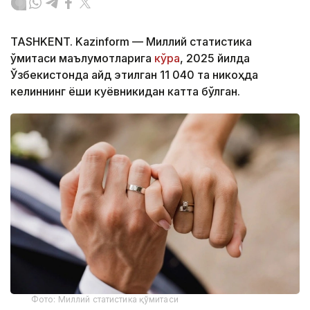
TASHKENT. Kazinform — Миллий статистика
қўмитаси маълумотларига
кўра
, 2025 йилда
Ўзбекистонда қайд этилган 11 040 та никоҳда
келиннинг ёши куёвникидан катта бўлган.
Фото: Миллий статистика қўмитаси