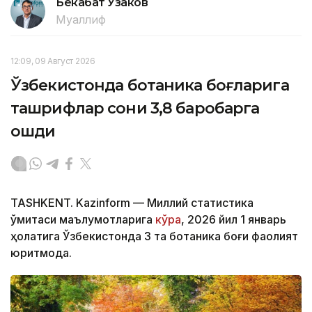
Бекабат Узаков
Муаллиф
12:09, 09 Август 2026
Ўзбекистонда ботаника боғларига
ташрифлар сони 3,8 баробарга
ошди
TASHKENT. Kazinform — Миллий статистика
қўмитаси маълумотларига
кўра
, 2026 йил 1 январь
ҳолатига Ўзбекистонда 3 та ботаника боғи фаолият
юритмоқда.