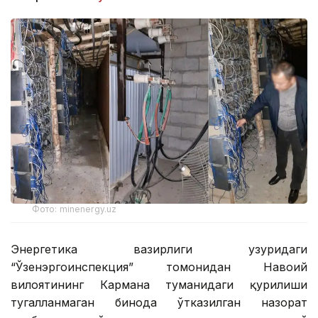
Фото: minenergy.uz
Энергетика вазирлиги ҳузуридаги
“Ўзенэргоинспекция” томонидан Навоий
вилоятининг Кармана туманидаги қурилиши
тугалланмаган бинода ўтказилган назорат