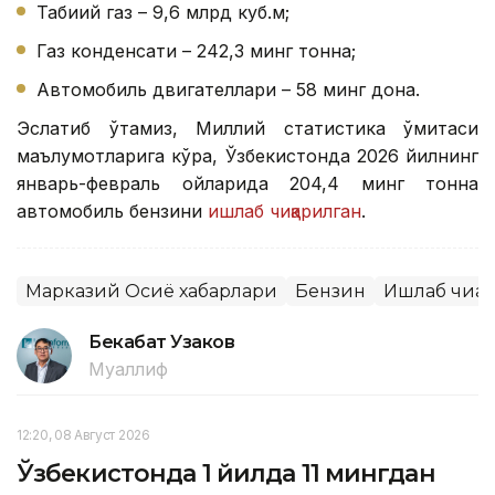
Табиий газ – 9,6 млрд куб.м;
Газ конденсати – 242,3 минг тонна;
Автомобиль двигателлари – 58 минг дона.
Эслатиб ўтамиз, Миллий статистика қўмитаси
маълумотларига кўра, Ўзбекистонда 2026 йилнинг
январь-февраль ойларида 204,4 минг тонна
автомобиль бензини
ишлаб чиқарилган
.
Марказий Осиё хабарлари
Бензин
Ишлаб чиқа
Бекабат Узаков
Муаллиф
12:20, 08 Август 2026
Ўзбекистонда 1 йилда 11 мингдан