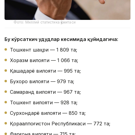
Фото: Миллий статистика қўмитаси
Бу кўрсаткич ҳудудлар кесимида қуйидагича:
Тошкент шаҳри — 1 809 та;
Хоразм вилояти — 1 066 та;
Қашқадарё вилояти — 995 та;
Бухоро вилояти — 979 та;
Самарқанд вилояти — 967 та;
Тошкент вилояти — 928 та;
Сурхондарё вилояти — 850 та;
Қорақалпоғистон Республикаси — 772 та;
Фарғона вилояти — 715 та;