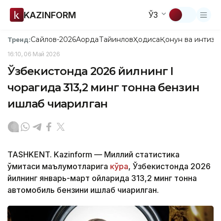
KAZINFORM
ЎЗ
Сайлов-2026
Ақорда
Тайинлов
Ҳодиса
Қонун ва интизо
Тренд:
16:10, 06 Май 2026
Ўзбекистонда 2026 йилнинг I
чорагида 313,2 минг тонна бензин
ишлаб чиқарилган
TASHKENT. Kazinform — Миллий статистика
қўмитаси маълумотларига
кўра
, Ўзбекистонда 2026
йилнинг январь-март ойларида 313,2 минг тонна
автомобиль бензини ишлаб чиқарилган.