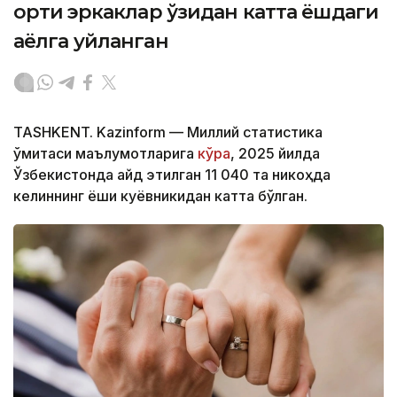
ортиқ эркаклар ўзидан катта ёшдаги
аёлга уйланган
TASHKENT. Kazinform — Миллий статистика
қўмитаси маълумотларига
кўра
, 2025 йилда
Ўзбекистонда қайд этилган 11 040 та никоҳда
келиннинг ёши куёвникидан катта бўлган.