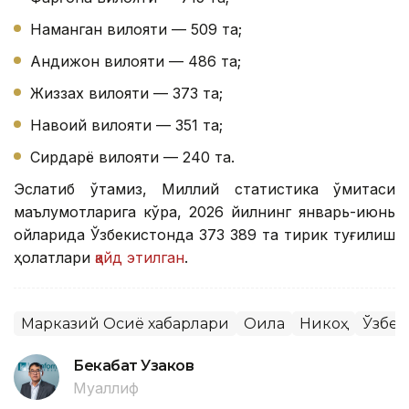
Наманган вилояти — 509 та;
Андижон вилояти — 486 та;
Жиззах вилояти — 373 та;
Навоий вилояти — 351 та;
Сирдарё вилояти — 240 та.
Эслатиб ўтамиз, Миллий статистика қўмитаси
маълумотларига кўра, 2026 йилнинг январь-июнь
ойларида Ўзбекистонда 373 389 та тирик туғилиш
ҳолатлари
қайд этилган
.
Марказий Осиё хабарлари
Оила
Никоҳ
Ўзбек
Бекабат Узаков
Муаллиф