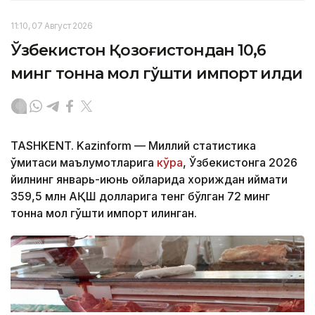
11:10, 07 Август 2026
Ўзбекистон Қозоғистондан 10,6
минг тонна мол гўшти импорт қилди
TASHKENT. Kazinform — Миллий статистика
қўмитаси маълумотларига
кўра
, Ўзбекистонга 2026
йилнинг январь-июнь ойларида хориждан қиймати
359,5 млн АҚШ долларига тенг бўлган 72 минг
тонна мол гўшти импорт қилинган.