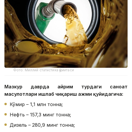
Фото: Миллий статистика қўмитаси
Мазкур даврда айрим турдаги саноат
маҳсулотлари ишлаб чиқариш ҳажми қуйидагича:
Кўмир – 1,1 млн тонна;
Нефть – 157,3 минг тонна;
Дизель – 280,9 минг тонна;