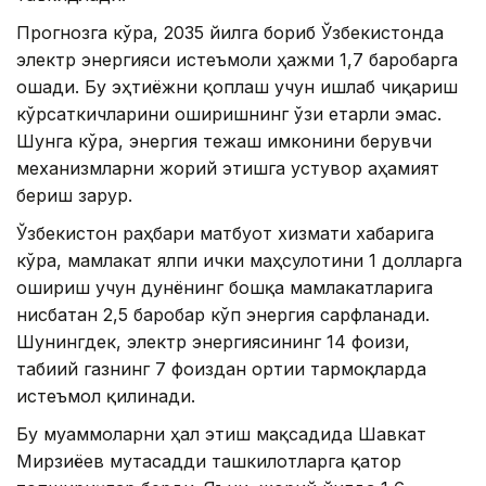
Прогнозга кўра, 2035 йилга бориб Ўзбекистонда
электр энергияси истеъмоли ҳажми 1,7 баробарга
ошади. Бу эҳтиёжни қоплаш учун ишлаб чиқариш
кўрсаткичларини оширишнинг ўзи етарли эмас.
Шунга кўра, энергия тежаш имконини берувчи
механизмларни жорий этишга устувор аҳамият
бериш зарур.
Ўзбекистон раҳбари матбуот хизмати хабарига
кўра, мамлакат ялпи ички маҳсулотини 1 долларга
ошириш учун дунёнинг бошқа мамлакатларига
нисбатан 2,5 баробар кўп энергия сарфланади.
Шунингдек, электр энергиясининг 14 фоизи,
табиий газнинг 7 фоиздан ортиғи тармоқларда
истеъмол қилинади.
Бу муаммоларни ҳал этиш мақсадида Шавкат
Мирзиёев мутасадди ташкилотларга қатор