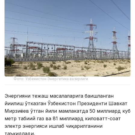
Фото: Ўзбекистон Энергетика вазирлиги
Энергияни тежаш масалаларига бағишланган
йиғилиш ўтказган Ўзбекистон Президенти Шавкат
Мирзиёев ўтган йили мамлакатда 50 миллиард куб
метр табиий газ ва 81 миллиард киловатт-соат
электр энергияси ишлаб чиқарилганини
таъкидлади.