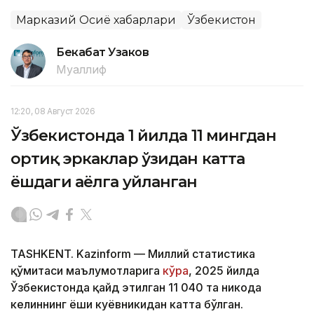
Марказий Осиё хабарлари
Ўзбекистон
Бекабат Узаков
Муаллиф
12:20, 08 Август 2026
Ўзбекистонда 1 йилда 11 мингдан
ортиқ эркаклар ўзидан катта
ёшдаги аёлга уйланган
TASHKENT. Kazinform — Миллий статистика
қўмитаси маълумотларига
кўра
, 2025 йилда
Ўзбекистонда қайд этилган 11 040 та никоҳда
келиннинг ёши куёвникидан катта бўлган.