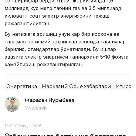
топшириқлар берди. Яъни, жорий йилда 1,6
миллиард куб метр табиий газ ва 3,5 миллиард
киловатт-соат электр энергиясини тежаш
режалаштирилган.
Бу натижага эришиш учун ҳар бир корхона ва
ташкилотга илмий таҳлиллар асосида тавсиялар
берилиб, стандартлар ўрнатилади. Бу ишлар
эвазига электр энергияси таннархини 5-10 фоизга
камайтириш режалаштирилган.
Энергетика
Марказий Осиё хабарлари
Иқтисод
Жарасқан Нұрыбаев
Муаллиф
12:09, 09 Август 2026