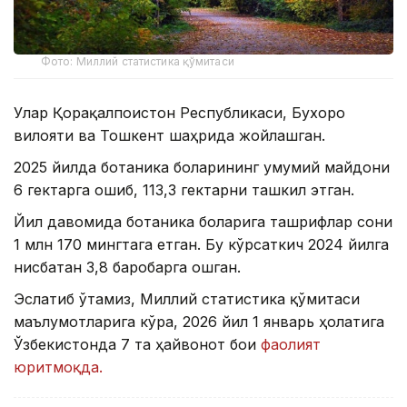
Фото: Миллий статистика қўмитаси
Улар Қорақалпоғистон Республикаси, Бухоро
вилояти ва Тошкент шаҳрида жойлашган.
2025 йилда ботаника боғларининг умумий майдони
6 гектарга ошиб, 113,3 гектарни ташкил этган.
Йил давомида ботаника боғларига ташрифлар сони
1 млн 170 мингтага етган. Бу кўрсаткич 2024 йилга
нисбатан 3,8 баробарга ошган.
Эслатиб ўтамиз, Миллий статистика қўмитаси
маълумотларига кўра, 2026 йил 1 январь ҳолатига
Ўзбекистонда 7 та ҳайвонот боғи
фаолият
юритмоқда.