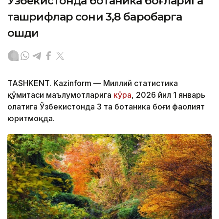
Ўзбекистонда ботаника боғларига
ташрифлар сони 3,8 баробарга
ошди
TASHKENT. Kazinform — Миллий статистика
қўмитаси маълумотларига
кўра
, 2026 йил 1 январь
ҳолатига Ўзбекистонда 3 та ботаника боғи фаолият
юритмоқда.