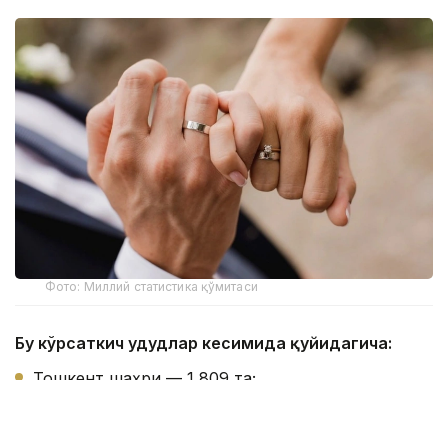
Фото: Миллий статистика қўмитаси
Бу кўрсаткич ҳудудлар кесимида қуйидагича:
Тошкент шаҳри — 1 809 та;
Хоразм вилояти — 1 066 та;