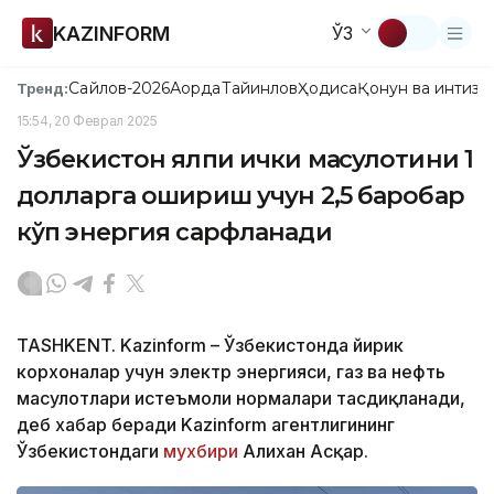
KAZINFORM
ЎЗ
Сайлов-2026
Ақорда
Тайинлов
Ҳодиса
Қонун ва интизо
Тренд:
15:54, 20 Феврал 2025
Ўзбекистон ялпи ички маҳсулотини 1
долларга ошириш учун 2,5 баробар
кўп энергия сарфланади
TASHKENT. Kazinform – Ўзбекистонда йирик
корхоналар учун электр энергияси, газ ва нефть
маҳсулотлари истеъмоли нормалари тасдиқланади,
деб хабар беради Kazinform агентлигининг
Ўзбекистондаги
мухбири
Алихан Асқар.