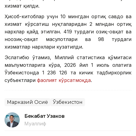
хизмат қилди.
Ҳисоб-китоблар учун 10 мингдан ортиқ савдо ва
хизмат кўрсатиш нуқталаридан 2 млндан ортиқ
нархлар қайд этилган. 419 турдаги озиқ-овқат ва
ноозиқ-овқат маҳсулотлари ва 98 турдаги
хизматлар нархлари кузатилди.
Эслатибю ўтамиз, Миллий статистика қўмитаси
маълумотларига кўра, 2026 йил 1 июль ҳолатига
Ўзбекистонда 1 236 126 та кичик тадбиркорлик
субъектлари
фаолият кўрсатмоқда
.
Марказий Осиё
Ўзбекистон
Бекабат Узаков
Муаллиф