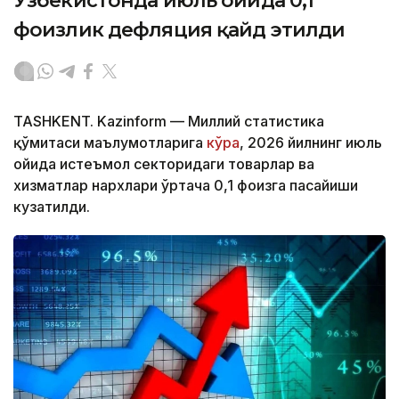
Ўзбекистонда июль ойида 0,1
фоизлик дефляция қайд этилди
TASHKENT. Kazinform — Миллий статистика
қўмитаси маълумотларига
кўра
, 2026 йилнинг июль
ойида истеъмол секторидаги товарлар ва
хизматлар нархлари ўртача 0,1 фоизга пасайиши
кузатилди.