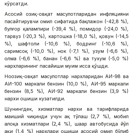
кўрсатди.
Асосий озиқ-овқат маҳсулотларидан инфляцияни
пасайтирувчи омил сифатида бақлажон (-42,8 %),
булғор қалампири (-39,4 %), помидор (-24,0 %),
тарвуз (-20,3 %), картошка (-18,0 %), қовун (-14,5
%), шафтоли (-10,6 %), бодринг (-10,6 %),
саримсоқ (-10,0 %), нок (-7,1 %), узум (-6,6 %),
олма (-6,6 %), банан (-6,6 %) ва тухум (-5,0 %)
нархларининг пасайиши муҳим ҳисса қўшди.
Ноозиқ-овқат маҳсулотлар нархларидан АИ-98 ва
АИ-100 маркали бензин (10,0 %), АИ-95 маркали
бензин (8,5 %), АИ-92 маркали бензин (3,9 %)
нархи ошиши кузатилди.
Шунингдек, хизматлар нархи ва тарифларида
маиший чиқинди учун ҳақ тўлаш (2,7 %), мобил
алоқа хизматлари (2,4 %), шаҳар автобусида йўл
ҳақи (1,4 %) нархлари ошиши асосий омил бўлиб