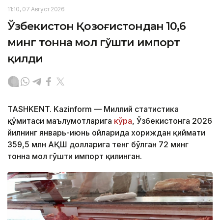
11:10, 07 Август 2026
Ўзбекистон Қозоғистондан 10,6
минг тонна мол гўшти импорт
қилди
TASHKENT. Kazinform — Миллий статистика
қўмитаси маълумотларига
кўра
, Ўзбекистонга 2026
йилнинг январь-июнь ойларида хориждан қиймати
359,5 млн АҚШ долларига тенг бўлган 72 минг
тонна мол гўшти импорт қилинган.