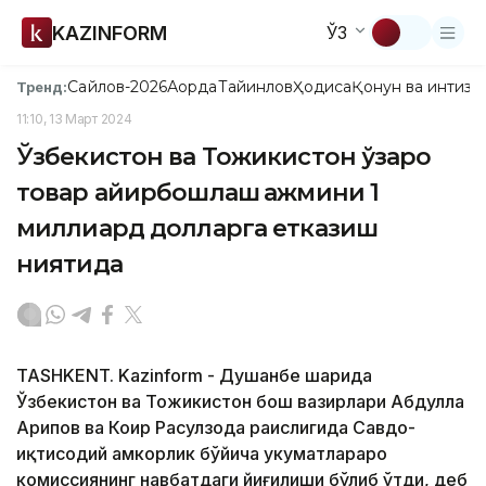
KAZINFORM
ЎЗ
Сайлов-2026
Ақорда
Тайинлов
Ҳодиса
Қонун ва интизо
Тренд:
11:10, 13 Март 2024
Ўзбекистон ва Тожикистон ўзаро
товар айирбошлаш ҳажмини 1
миллиард долларга етказиш
ниятида
TASHKENT. Kazinform - Душанбе шаҳрида
Ўзбекистон ва Тожикистон бош вазирлари Абдулла
Арипов ва Коҳир Расулзода раислигида Савдо-
иқтисодий ҳамкорлик бўйича ҳукуматлараро
комиссиянинг навбатдаги йиғилиши бўлиб ўтди, деб