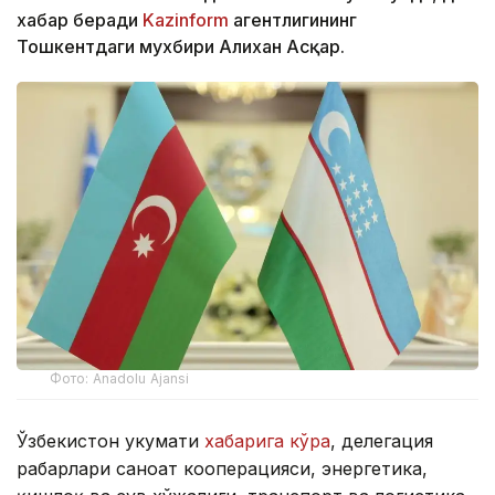
хабар беради
Kazinform
агентлигининг
Тошкентдаги мухбири Алихан Асқар.
Фото: Anadolu Ajansi
Ўзбекистон ҳукумати
хабарига кўра
, делегация
раҳбарлари саноат кооперацияси, энергетика,