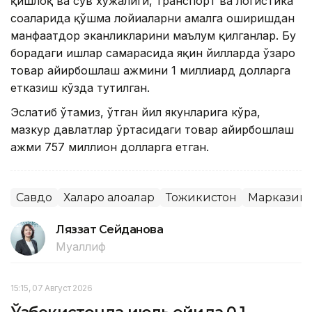
қишлоқ ва сув хўжалиги, транспорт ва логистика
соҳаларида қўшма лойиҳаларни амалга оширишдан
манфаатдор эканликларини маълум қилганлар. Бу
борадаги ишлар самарасида яқин йилларда ўзаро
товар айирбошлаш ҳажмини 1 миллиард долларга
етказиш кўзда тутилган.
Эслатиб ўтамиз, ўтган йил якунларига кўра,
мазкур давлатлар ўртасидаги товар айирбошлаш
ҳажми 757 миллион долларга етган.
Савдо
Халқаро алоқалар
Тожикистон
Марказий
Ляззат Сейданова
Муаллиф
15:15, 07 Август 2026