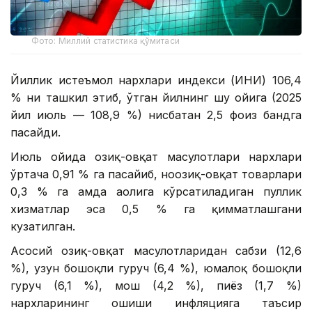
Фото: Миллий статистика қўмитаси
Йиллик истеъмол нархлари индекси (ИНИ) 106,4
% ни ташкил этиб, ўтган йилнинг шу ойига (2025
йил июль — 108,9 %) нисбатан 2,5 фоиз бандга
пасайди.
Июль ойида озиқ-овқат маҳсулотлари нархлари
ўртача 0,91 % га пасайиб, ноозиқ-овқат товарлари
0,3 % га ҳамда аҳолига кўрсатиладиган пуллик
хизматлар эса 0,5 % га қимматлашгани
кузатилган.
Асосий озиқ-овқат маҳсулотларидан сабзи (12,6
%), узун бошоқли гуруч (6,4 %), юмалоқ бошоқли
гуруч (6,1 %), мош (4,2 %), пиёз (1,7 %)
нархларининг ошиши инфляцияга таъсир