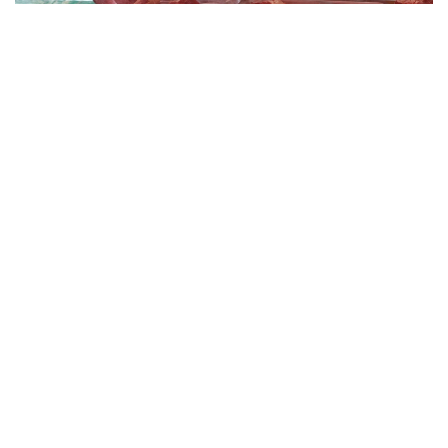
Фото: Миллий статистика қўмитаси
Импорт ҳажми ўтган йилнинг мос даврига
нисбатан 6 минг тоннага ёки 9,1 фоизга ошган.
Мазкур даврда Ўзбекистонга энг кўп мол гўшти
етказиб берган давлатлар:
Ҳиндистон – 33,9 минг тонна
Беларусь – 19,6 минг тонна
Қозоғистон – 10,6 минг тонна