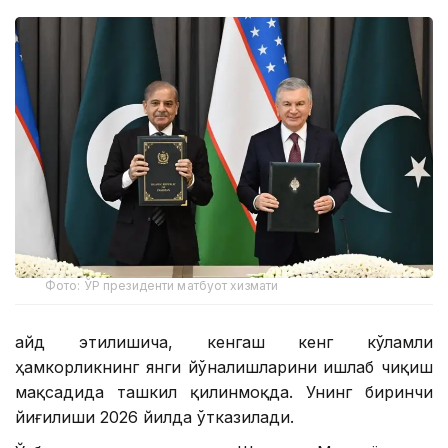
Фото: ЎР президенти матбуот хизмати
Қайд этилишича, кенгаш кенг кўламли
ҳамкорликнинг янги йўналишларини ишлаб чиқиш
мақсадида ташкил қилинмоқда. Унинг биринчи
йиғилиши 2026 йилда ўтказилади.