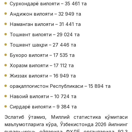
Сурхондарё вилояти – 35 461 та
Андижон вилояти – 32 949 та
Наманган вилояти – 31 441 та
Тошкент вилояти – 29 024 та
Тошкент шаҳри – 27 446 та
Бухоро вилояти – 17 535 та
Хоразм вилояти – 17 112 та
Жиззах вилояти – 16 949 та
Қорақалпоғистон Республикаси – 15 894 та
Навоий вилояти – 10 724 та
Сирдарё вилояти – 9 384 та
Эслатиб ўтамиз, Миллий статистика қўмитаси
маълумотларига кўра, Ўзбекистонда 2026 йилнинг
январь-июнь ойларида ФҲДЁ органларида 92,3