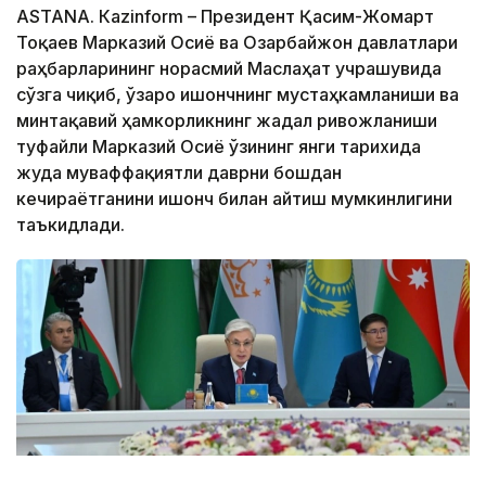
ASTANА. Кazinform – Президент Қасим-Жомарт
Тоқаев Марказий Осиё ва Озарбайжон давлатлари
раҳбарларининг норасмий Маслаҳат учрашувида
сўзга чиқиб, ўзаро ишончнинг мустаҳкамланиши ва
минтақавий ҳамкорликнинг жадал ривожланиши
туфайли Марказий Осиё ўзининг янги тарихида
жуда муваффақиятли даврни бошдан
кечираётганини ишонч билан айтиш мумкинлигини
таъкидлади.