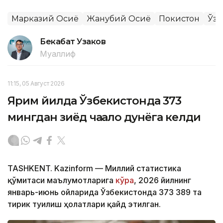
Марказий Осиё
Жанубий Осиё
Покистон
Ўзб
Бекабат Узаков
Муаллиф
11:15, 05 Август 2026
Ярим йилда Ўзбекистонда 373
мингдан зиёд чақалоқ дунёга келди
TASHKENT. Kazinform — Миллий статистика
қўмитаси маълумотларига
кўра
, 2026 йилнинг
январь-июнь ойларида Ўзбекистонда 373 389 та
тирик туғилиш ҳолатлари қайд этилган.