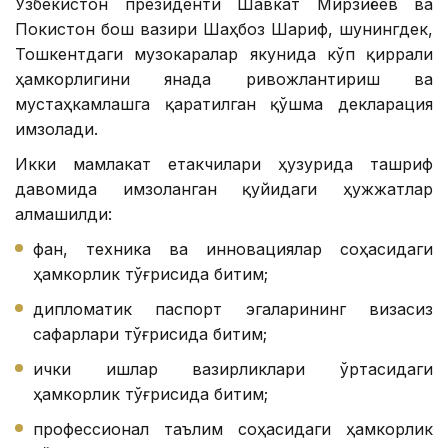
Ўзбекистон президенти Шавкат Мирзиёев ва
Покистон бош вазири Шаҳбоз Шариф, шунингдек,
Тошкентдаги музокаралар якунида кўп қиррали
ҳамкорлигини янада ривожлантириш ва
мустаҳкамлашга қаратилган қўшма декларация
имзолади.
Икки мамлакат етакчилари ҳузурида ташриф
давомида имзоланган қуйидаги ҳужжатлар
алмашилди:
фан, техника ва инновациялар соҳасидаги
ҳамкорлик тўғрисида битим;
дипломатик паспорт эгаларининг визасиз
сафарлари тўғрисида битим;
ички ишлар вазирликлари ўртасидаги
ҳамкорлик тўғрисида битим;
профессионал таълим соҳасидаги ҳамкорлик