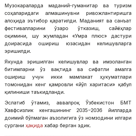
Музокараларда маданий-гуманитар ва туризм
соҳаларидаги алмашинувни ривожлантиришга
алоҳида эътибор қаратилди. Маданият ва санъат
фестивалларини ўзаро ўтказиш, сайёҳлар
оқимини, шу жумладан «Умра плюс» дастури
доирасида ошириш юзасидан келишувларга
эришилди.
Якунда эришилган келишувлар ва имзоланган
битимларни ўз вақтида ва сифатли амалга
ошириш учун икки мамлакат ҳукуматлари
томонидан кенг қамровли «йўл харитаси» қабул
қилиниши таъкидланди.
Эслатиб ўтамиз, аввалроқ Ўзбекистон БМТ
Хавфсизлик кенгашининг 2035−2036 йилларда
доимий бўлмаган аъзолигига ўз номзодини илгари
сургани
ҳақида
хабар берган эдик.