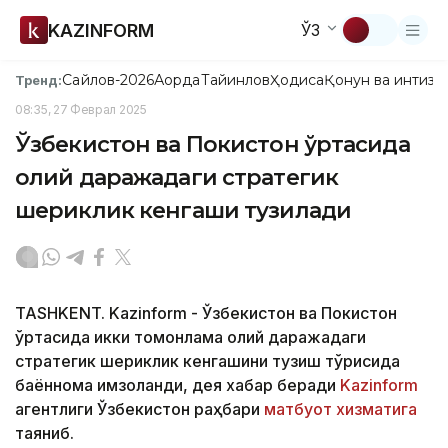
KAZINFORM
ЎЗ
Сайлов-2026
Ақорда
Тайинлов
Ҳодиса
Қонун ва интизо
Тренд:
08:35, 27 Феврал 2025
Ўзбекистон ва Покистон ўртасида
олий даражадаги стратегик
шериклик кенгаши тузилади
TASHKENT. Kazinform - Ўзбекистон ва Покистон
ўртасида икки томонлама олий даражадаги
стратегик шериклик кенгашини тузиш тўғрисида
баённома имзоланди, дея хабар беради
Kazinform
агентлиги Ўзбекистон раҳбари
матбуот хизматига
таяниб.