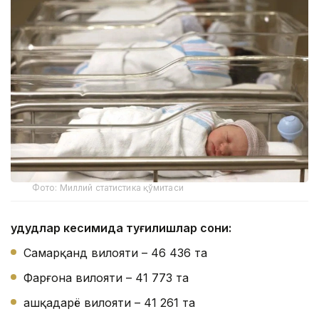
Фото: Миллий статистика қўмитаси
Ҳудудлар кесимида туғилишлар сони:
Самарқанд вилояти – 46 436 та
Фарғона вилояти – 41 773 та
Қашқадарё вилояти – 41 261 та