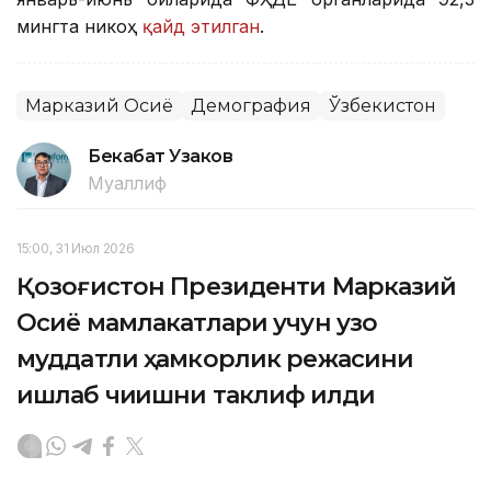
мингта никоҳ
қайд этилган
.
Марказий Осиё
Демография
Ўзбекистон
Бекабат Узаков
Муаллиф
15:00, 31 Июл 2026
Қозоғистон Президенти Марказий
Осиё мамлакатлари учун узоқ
муддатли ҳамкорлик режасини
ишлаб чиқишни таклиф қилди