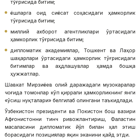
тўғрисида битим;
ёшларга оид сиёсат соҳасидаги ҳамкорлик
тўғрисида битим;
миллий ахборот агентликлари ўртасидаги
ҳамкорлик тўғрисида битим;
дипломатик академиялар, Тошкент ва Лаҳор
шаҳарлари ўртасидаги ҳамкорлик тўғрисидаги
битимлар ва аҳдлашувлар ҳамда бошқа
ҳужжатлар.
Шавкат Мирзиёев олий даражадаги музокаралар
чоғида томонлар кўп қиррали ҳамкорликнинг янги
«ўсиш нуқталари» белгилаб олингани таъкидлади.
Ўзбекистон президенти ва Покистон бош вазири
Афғонистонни тинч ривожлантириш, Фаластин
масаласини дипломатик йўл билан ҳал этиш
борасидаги позициялар яқин эканини қайд этди.