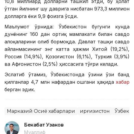
10,8 миллиард долларни ташкил этди, бу ҳолат
ўтган йилнинг шу даврига нисбатан 973,3 миллион
долларга ёки 9,9 фоизга ўсди.
Маълумот ўрнида: Ўзбекистон бугунги кунда
дунёнинг 160 дан ортиқ мамлакати билан савдо
алоқаларини олиб бормоқда. Давлат ташқи савдо
айланмасининг энг катта ҳажми Хитой (19,2%),
Россия (14,9%), Қозоғистон (6,1%), Туркия (3,9%)
ва Афғонистон (2,5%) ҳиссасига тўғри келади.
Эслатиб ўтамиз, Ўзбекистонда ўзини ўзи банд
қилганлар 4,7 млн нафардан ошгани ҳақида
хабар
берган эдик.
Марказий Осиё хабарлари
Қирғизистон
Ўзбеки
Бекабат Узаков
Муаллиф