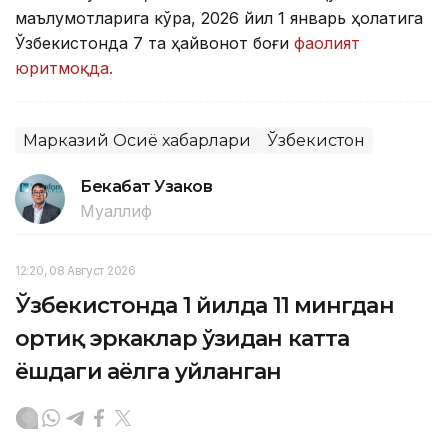
маълумотларига кўра, 2026 йил 1 январь ҳолатига
Ўзбекистонда 7 та ҳайвонот боғи
фаолият
юритмоқда.
Марказий Осиё хабарлари
Ўзбекистон
Бекабат Узаков
Муаллиф
12:20, 08 Август 2026
Ўзбекистонда 1 йилда 11 мингдан
ортиқ эркаклар ўзидан катта
ёшдаги аёлга уйланган