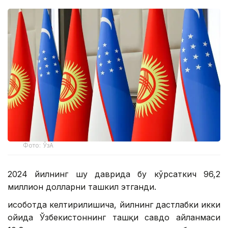
Фото: ЎзА
2024 йилнинг шу даврида бу кўрсаткич 96,2
миллион долларни ташкил этганди.
Ҳисоботда келтирилишича, йилнинг дастлабки икки
ойида Ўзбекистоннинг ташқи савдо айланмаси