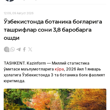
12:09, 09 Август 2026
Ўзбекистонда ботаника боғларига
ташрифлар сони 3,8 баробарга
ошди
TASHKENT. Kazinform — Миллий статистика
қўмитаси маълумотларига
кўра
, 2026 йил 1 январь
ҳолатига Ўзбекистонда 3 та ботаника боғи фаолият
юритмоқда.