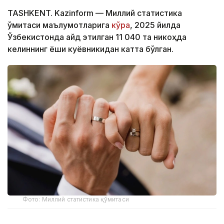
TASHKENT. Kazinform — Миллий статистика
қўмитаси маълумотларига
кўра
, 2025 йилда
Ўзбекистонда қайд этилган 11 040 та никоҳда
келиннинг ёши куёвникидан катта бўлган.
Фото: Миллий статистика қўмитаси