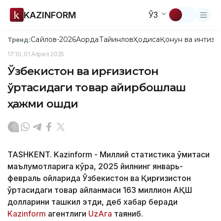
KAZINFORM
ЎЗ
Сайлов-2026
Ақорда
Тайинлов
Ҳодиса
Қонун ва интизо
Тренд:
17:10, 01 Апрел 2025
Ўзбекистон ва Қирғизистон
ўртасидаги товар айирбошлаш
ҳажми ошди
TASHKENT. Kazinform - Миллий статистика қўмитаси
маълумотларига кўра, 2025 йилнинг январь-
февраль ойларида Ўзбекистон ва Қирғизистон
ўртасидаги товар айланмаси 163 миллион АҚШ
долларини ташкил этди, деб хабар беради
Kazinform
агентлиги
UzAга
таяниб.