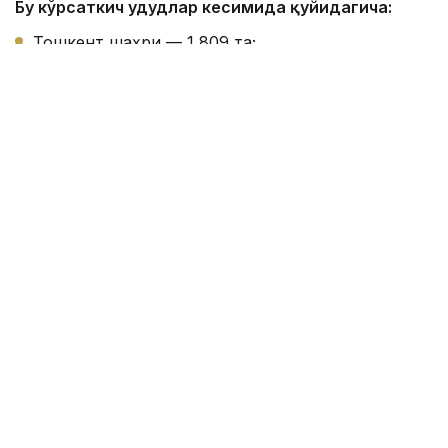
Бу кўрсаткич ҳудудлар кесимида қуйидагича:
Тошкент шаҳри — 1 809 та;
Хоразм вилояти — 1 066 та;
Қашқадарё вилояти — 995 та;
Бухоро вилояти — 979 та;
Самарқанд вилояти — 967 та;
Тошкент вилояти — 928 та;
Сурхондарё вилояти — 850 та;
Қорақалпоғистон Республикаси — 772 та;
Фарғона вилояти — 715 та;
Наманган вилояти — 509 та;
Андижон вилояти — 486 та;
Жиззах вилояти — 373 та;