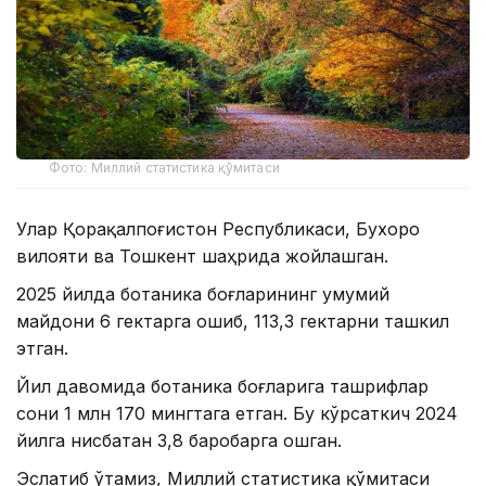
Фото: Миллий статистика қўмитаси
Улар Қорақалпоғистон Республикаси, Бухоро
вилояти ва Тошкент шаҳрида жойлашган.
2025 йилда ботаника боғларининг умумий
майдони 6 гектарга ошиб, 113,3 гектарни ташкил
этган.
Йил давомида ботаника боғларига ташрифлар
сони 1 млн 170 мингтага етган. Бу кўрсаткич 2024
йилга нисбатан 3,8 баробарга ошган.
Эслатиб ўтамиз, Миллий статистика қўмитаси