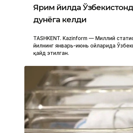
Ярим йилда Ўзбекистонда 
дунёга келди
TASHKENT. Kazinform — Миллий стат
йилнинг январь-июнь ойларида Ўзбеки
қайд этилган.