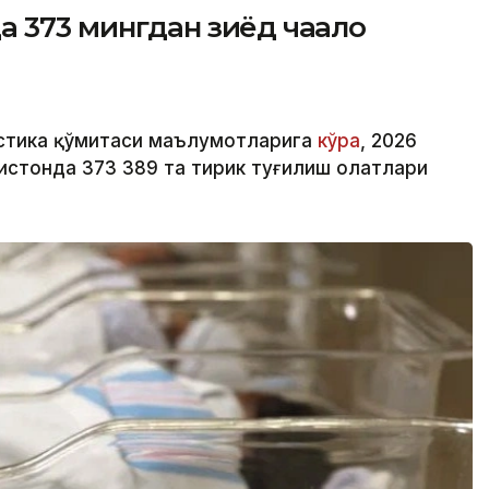
373 мингдан зиёд чақалоқ
истика қўмитаси маълумотларига
кўра
, 2026
стонда 373 389 та тирик туғилиш ҳолатлари