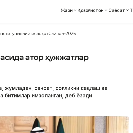
Жаҳон
Қозоғистон
Сиёсат
Т
нституциявий ислоҳот
Сайлов-2026
тасида қатор ҳужжатлар
а, жумладан, саноат, соғлиқни сақлаш ва
да битимлар имзоланган, деб ёзади