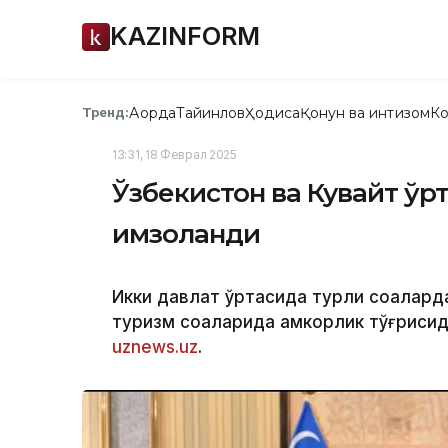
KAZINFORM
Ақорда
Тайинлов
Ҳодиса
Қонун ва интизом
Ко
Тренд:
13:31, 18 Феврал 2025
Ўзбекистон ва Кувайт ўр
имзоланди
Икки давлат ўртасида турли соҳалард
туризм соҳаларида ҳамкорлик тўғриси
uznews.uz
.