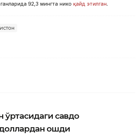
анларида 92,3 мингта никоҳ
қайд этилган
.
истон
н ўртасидаги савдо
 доллардан ошди