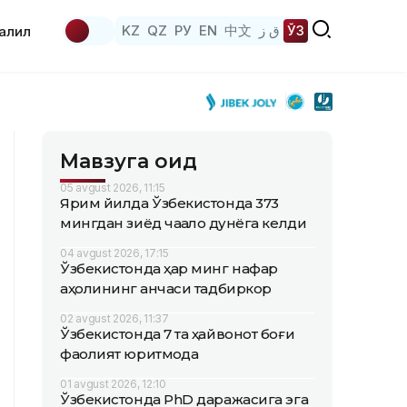
KZ
QZ
РУ
EN
中文
ق ز
ЎЗ
аҳлил
Мавзуга оид
05 avgust 2026, 11:15
Ярим йилда Ўзбекистонда 373
мингдан зиёд чақалоқ дунёга келди
04 avgust 2026, 17:15
Ўзбекистонда ҳар минг нафар
аҳолининг қанчаси тадбиркор
02 avgust 2026, 11:37
Ўзбекистонда 7 та ҳайвонот боғи
фаолият юритмоқда
01 avgust 2026, 12:10
Ўзбекистонда PhD даражасига эга