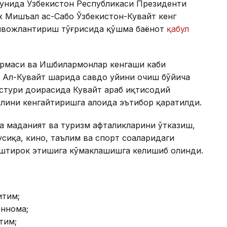
кунида Ўзбекистон Республикаси Президенти
 Мишъал ас-Сабоҳ Ўзбекистон-Кувайт кенг
ивожлантириш тўғрисида қўшма баёнот
қабул
ормаси ва Ишбилармонлар кенгаши каби
 Ал-Кувайт шаҳрида савдо уйини очиш бўйича
стури доирасида Кувайт араб иқтисодий
елини кенгайтиришга алоҳида эътибор қаратилди.
а маданият ва туризм ҳафталикларини ўтказиш,
сиқа, кино, таълим ва спорт соҳаларидаги
штирок этишига кўмаклашишга келишиб олинди.
итим;
ённома;
тим;