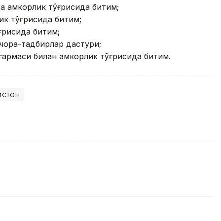
а ҳамкорлик тўғрисида битим;
лик тўғрисида битим;
ўғрисида битим;
 чора-тадбирлар дастури;
ғармаси билан ҳамкорлик тўғрисида битим.
истон