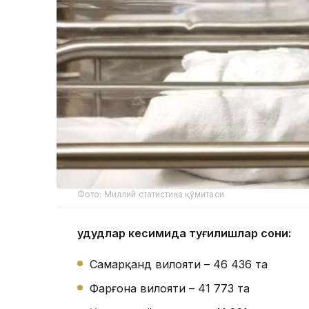
Фото: Миллий статистика қўмитаси
Ҳудудлар кесимида туғилишлар сони:
Самарқанд вилояти – 46 436 та
Фарғона вилояти – 41 773 та