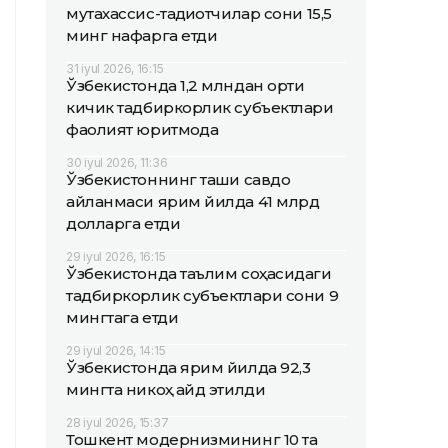
мутахассис-тадқиқотчилар сони 15,5
минг нафарга етди
31 iyul 2026, 16:15
Ўзбекистонда 1,2 млндан ортиқ
кичик тадбиркорлик субъектлари
фаолият юритмоқда
30 iyul 2026, 11:36
Ўзбекистоннинг ташқи савдо
айланмаси ярим йилда 41 млрд
долларга етди
29 iyul 2026, 16:15
Ўзбекистонда таълим соҳасидаги
тадбиркорлик субъектлари сони 9
мингтага етди
29 iyul 2026, 14:15
Ўзбекистонда ярим йилда 92,3
мингта никоҳ қайд этилди
28 iyul 2026, 15:37
Тошкент модернизмининг 10 та