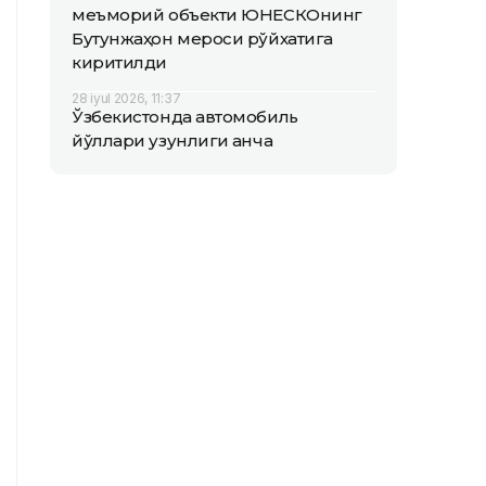
меъморий объекти ЮНEСКОнинг
Бутунжаҳон мероси рўйхатига
киритилди
28 iyul 2026, 11:37
Ўзбекистонда автомобиль
йўллари узунлиги қанча