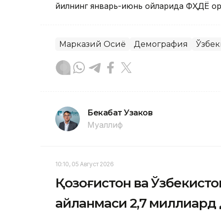
йилнинг январь-июнь ойларида ФҲДЁ орг
Марказий Осиё
Демография
Ўзбек
Бекабат Узаков
Муаллиф
10:10, 05 Август 2026
Қозоғистон ва Ўзбекисто
айланмаси 2,7 миллиард