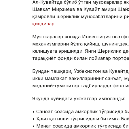
Ал-Кувайтда бўлиб ўтган музокаралар я
Шавкат Мирзиёев ва Кувайт амири Шайх
қамровли шериклик муносабатларини р
қилдилар
.
Музокаралар чоғида Инвестиция платф
механизмларни йўлга қўйиш, шунингдек,
келишувга эришилди. Янги Шериклик да
тараққиёт фонди билан лойиҳалар портф
Бундан ташқари, Ўзбекистон ва Кувайтд
икки мамлакат вакилларининг санъат, му
маданий-гуманитар тадбирларда фаол и
Якунда қуйидаги ҳужжатлар имзоланди:
• Саноат соҳасида ҳамкорлик тўғрисида б
• Ҳаво қатнови тўғрисидаги битимга Ба
• Меҳнат соҳасида ҳамкорлик тўғрисида би