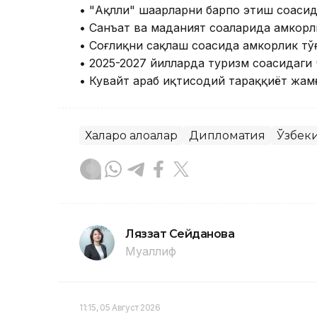
• "Ақлли" шаҳарларни барпо этиш соҳасид
• Санъат ва маданият соҳаларида ҳамкор
• Соғлиқни сақлаш соҳасида ҳамкорлик т
• 2025-2027 йилларда туризм соҳасидаги
• Кувайт араб иқтисодий тараққиёт жам
Халқаро алоқалар
Дипломатия
Ўзбек
Ляззат Сейданова
Муаллиф
11:15, 05 Август 2026