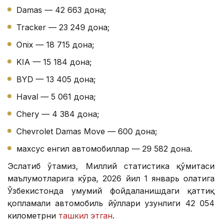
Damas — 42 663 дона;
Tracker — 23 249 дона;
Onix — 18 715 дона;
KIA — 15 184 дона;
BYD — 13 405 дона;
Haval — 5 061 дона;
Chery — 4 384 дона;
Chevrolet Damas Move — 600 дона;
махсус енгил автомобиллар — 29 582 дона.
Эслатиб ўтамиз, Миллий статистика қўмитаси
маълумотларига кўра, 2026 йил 1 январь ҳолатига
Ўзбекистонда умумий фойдаланишдаги қаттиқ
қопламали автомобиль йўллари узунлиги 42 054
километрни
ташкил этган
.