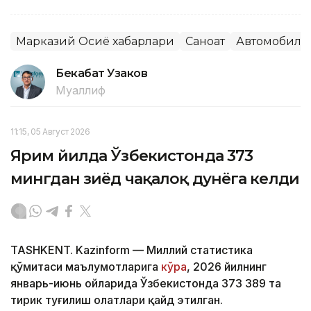
Марказий Осиё хабарлари
Саноат
Автомобилс
Бекабат Узаков
Муаллиф
11:15, 05 Август 2026
Ярим йилда Ўзбекистонда 373
мингдан зиёд чақалоқ дунёга келди
TASHKENT. Kazinform — Миллий статистика
қўмитаси маълумотларига
кўра
, 2026 йилнинг
январь-июнь ойларида Ўзбекистонда 373 389 та
тирик туғилиш ҳолатлари қайд этилган.