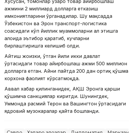
Хусусан, томонлар ўзаро товар айирбошлаш
ҳажмини 2 миллиард долларга етказиш
имкониятларини ўрганадилар. Шу мақсадда
Ўзбекистон ва Эрон транспорт-логистика
соҳасидаги кўп йиллик муаммоларни ҳал этишга
алоҳида эътибор қаратиб, кучларни
бирлаштиришга келишиб олди.
Айтиш жоизки, ўтган йили икки давлат
ўртасидаги товар айирбошлаш ҳажми 500 миллион
долларга етган. Айни пайтда 200 дан ортиқ қўшма
корхона фаолият кўрсатмоқда.
Аввал хабар қилинганидек, АҚШ Эронга қарши
қўшимча санкциялар киритди. Шунингдек,
Уммонда расмий Теҳрон ва Вашингтон ўртасидаги
ядровий музокаралар қайта бошланди.
Савдо
Халқаро алоқалар
Дипломатия
Марказий