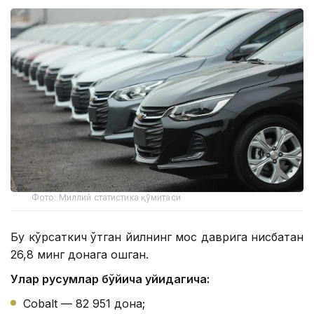
Фото: Миллий статистика қўмитаси
Бу кўрсаткич ўтган йилнинг мос даврига нисбатан
26,8 минг донага ошган.
Улар русумлар бўйича қуйидагича:
Cobalt — 82 951 дона;