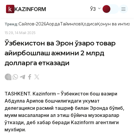
KAZINFORM
ЎЗ
Сайлов-2026
Ақорда
Тайинлов
Ҳодиса
Қонун ва интизо
Тренд:
15:29, 14 Май 2025
Ўзбекистон ва Эрон ўзаро товар
айирбошлаш ҳажмини 2 млрд
долларга етказади
TASHKENT. Kazinform – Ўзбекистон бош вазири
Абдулла Арипов бошчилигидаги ҳукумат
делегацияси расмий ташриф билан Эронда бўлиб,
муҳим масалаларни ҳал этиш бўйича музокаралар
ўтказди, деб хабар беради Kazinform агентлиги
мухбири.