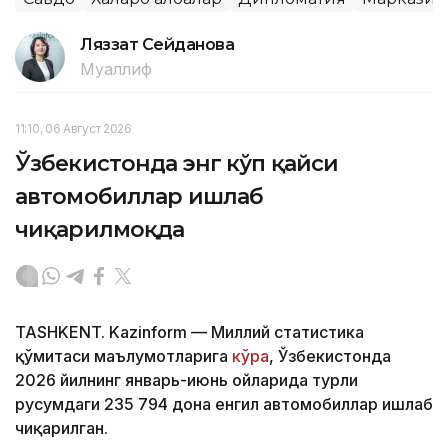
Ляззат Сейданова
Муаллиф
11:10, 06 Август 2026
Ўзбекистонда энг кўп қайси
автомобиллар ишлаб
чиқарилмоқда
TASHKENT. Kazinform — Миллий статистика
қўмитаси маълумотларига
кўра
, Ўзбекистонда
2026 йилнинг январь-июнь ойларида турли
русумдаги 235 794 дона енгил автомобиллар ишлаб
чиқарилган.