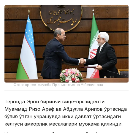
Фото: пресс-служба Правительства Узбекистана
Теҳронда Эрон биринчи вице-президенти
Муҳаммад Ризо Ареф ва Абдулла Арипов ўртасида
бўлиб ўтган учрашувда икки давлат ўртасидаги
келгуси ҳамкорлик масалалари муҳокама қилинди.