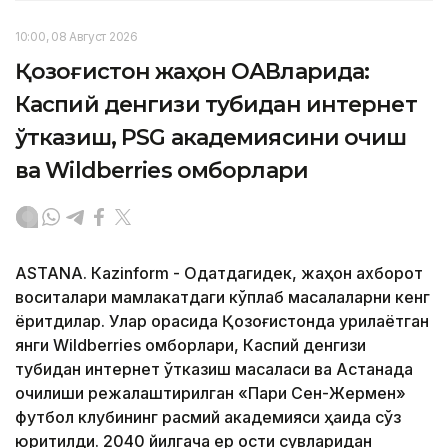
10:00, 08 Август 2026
Қозоғистон жаҳон ОАВларида:
Каспий денгизи тубидан интернет
ўтказиш, PSG академиясини очиш
ва Wildberries омборлари
ASTANА. Кazinform - Одатдагидек, жаҳон ахборот
воситалари мамлакатдаги кўплаб масалаларни кенг
ёритдилар. Улар орасида Қозоғистонда қурилаётган
янги Wildberries омборлари, Каспий денгизи
тубидан интернет ўтказиш масаласи ва Астанада
очилиши режалаштирилган «Пари Сен-Жермен»
футбол клубининг расмий академияси ҳақида сўз
юритилди. 2040 йилгача ер ости сувларидан