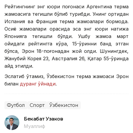
Рейтингнинг энг юқори поғонаси Аргентина терма
жамоасига тегишли бўлиб турибди. Унинг ортидан
Испания ва Франция терма жамоалари бормоқда.
Осиё жамоалари орасида эса энг юқори натижа
Японияга тегишли бўлди. Ушбу жамоа март
ойидаги рейтингга кўра, 15-ўринни банд этган
бўлса, Эрон 18-поғонадан жой олди. Шунингдек,
Жанубий Корея 23, Австралия 26, Қатар 55-ўринда
қайд этилди.
Эслатиб ўтамиз, Ўзбекистон терма жамоаси Эрон
билан
дуранг ўйнади
.
Футбол
Спорт
Ўзбекистон
Бекабат Узаков
Муаллиф