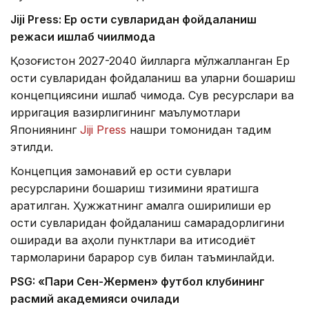
Jiji Press: Ер ости сувларидан фойдаланиш
режаси ишлаб чиқилмоқда
Қозоғистон 2027-2040 йилларга мўлжалланган Ер
ости сувларидан фойдаланиш ва уларни бошқариш
концепциясини ишлаб чиқмоқда. Сув ресурслари ва
ирригация вазирлигининг маълумотлари
Япониянинг
Jiji Press
нашри томонидан тақдим
этилди.
Концепция замонавий ер ости сувлари
ресурсларини бошқариш тизимини яратишга
қаратилган. Ҳужжатнинг амалга оширилиши ер
ости сувларидан фойдаланиш самарадорлигини
оширади ва аҳоли пунктлари ва иқтисодиёт
тармоқларини барқарор сув билан таъминлайди.
PSG: «Пари Сен-Жермен» футбол клубининг
расмий академияси очилади