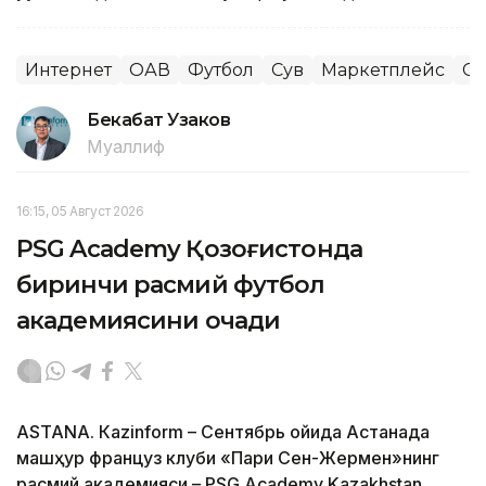
Интернет
ОАВ
Футбол
Сув
Маркетплейс
Сп
Бекабат Узаков
Муаллиф
16:15, 05 Август 2026
PSG Academy Қозоғистонда
биринчи расмий футбол
академиясини очади
ASTANА. Кazinform – Сентябрь ойида Астанада
машҳур француз клуби «Пари Сен-Жермен»нинг
расмий академияси – PSG Academy Kazakhstan