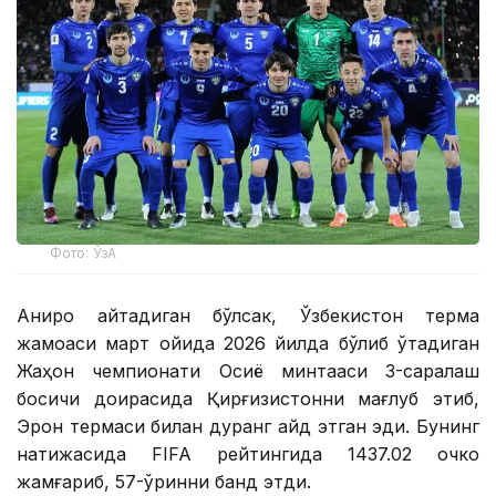
Фото: ЎзА
Аниқроқ айтадиган бўлсак, Ўзбекистон терма
жамоаси март ойида 2026 йилда бўлиб ўтадиган
Жаҳон чемпионати Осиё минтақаси 3-саралаш
босқичи доирасида Қирғизистонни мағлуб этиб,
Эрон термаси билан дуранг қайд этган эди. Бунинг
натижасида FIFA рейтингида 1437.02 очко
жамғариб, 57-ўринни банд этди.