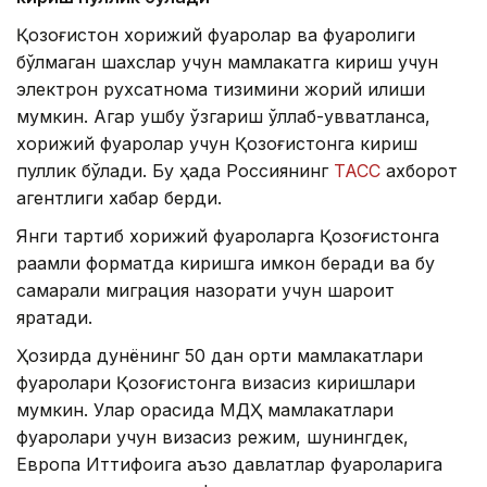
Қозоғистон хорижий фуқаролар ва фуқаролиги
бўлмаган шахслар учун мамлакатга кириш учун
электрон рухсатнома тизимини жорий қилиши
мумкин. Агар ушбу ўзгариш қўллаб-қувватланса,
хорижий фуқаролар учун Қозоғистонга кириш
пуллик бўлади. Бу ҳақда Россиянинг
ТАСС
ахборот
агентлиги хабар берди.
Янги тартиб хорижий фуқароларга Қозоғистонга
рақамли форматда киришга имкон беради ва бу
самарали миграция назорати учун шароит
яратади.
Ҳозирда дунёнинг 50 дан ортиқ мамлакатлари
фуқаролари Қозоғистонга визасиз киришлари
мумкин. Улар орасида МДҲ мамлакатлари
фуқаролари учун визасиз режим, шунингдек,
Европа Иттифоқига аъзо давлатлар фуқароларига