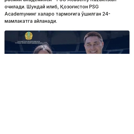
очилади. Шундай қилиб, Қозоғистон PSG
Academyнинг халқаро тармоғига қўшилган 24-
мамлакатга айланади.
Фото: Туризм ва спорт вазирлиги
Академиянинг биринчи ўқув маркази пойтахтдаги