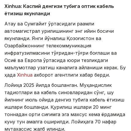
Xinhuа: Каспий денгизи тубига оптик кабель
ётқизиш якунланди
Ақтау ва Сумгайит ўртасидаги рақамли
автомагистрал қурилишининг энг қийин босқичи
якунланди. Янги йўналиш Қозоғистон ва
Озарбайжоннинг телекоммуникация
инфратузилмасини тўғридан-тўғри боғлаши ва
Осиё ва Европа ўртасида юқори тезликдаги
маълумотлар узатиш каналига айланиши керак. Бу
ҳақда
Xinhua
ахборот агентлиги хабар берди.
Лойиҳа 2025 йилда бошланган. Муҳандислик
тадқиқотлари ва кабель синовларидан сўнг, шу
йилнинг июль ойида денгиз тубига кабель ётқизиш
ишлари бошланди. Қурилиш ишлари 20 минг
тоннадан ортиқ сиғимга эга махсус кема ёрдамида
куну тун амалга оширилди. Лойиҳага 70 нафар
мутахассис жалб қилинди.