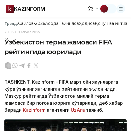
KAZINFORM
ЎЗ
Сайлов-2026
Ақорда
Тайинлов
Ҳодиса
Қонун ва интизо
Тренд:
20:35, 03 Апрел 2025
Ўзбекистон терма жамоаси FIFA
рейтингида юқорилади
TASHKENT. Kazinform - FIFA март ойи якунларига
кўра ўзининг янгиланган рейтингини эълон қилди.
Мазкур рейтингда Ўзбекистон миллий терма
жамоаси бир поғона юқорига кўтарилди, деб хабар
беради
Kazinform
агентлиги
UzAга
таяниб.