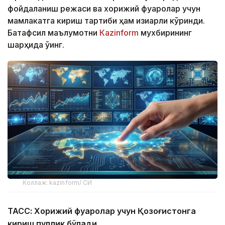
фойдаланиш режаси ва хорижий фуқаролар учун
мамлакатга кириш тартиби ҳам қизиқарли кўринди.
Батафсил маълумотни
Кazinform
мухбирининг
шарҳида ўқинг.
Коллаж: kazinform/ СИ
ТАСС: Хорижий фуқаролар учун Қозоғистонга
кириш пуллик бўлади