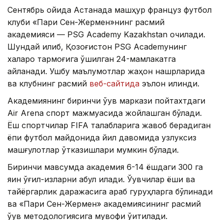
Сентябрь ойида Астанада машҳур француз футбол
клуби «Пари Сен-Жермен»нинг расмий
академияси — PSG Academy Kazakhstan очилади.
Шундай қилиб, Қозоғистон PSG Academyнинг
халқаро тармоғига қўшилган 24-мамлакатга
айланади. Ушбу маълумотлар жаҳон нашрларида
ва клубнинг расмий
веб-сайтида
эълон қилинди.
Академиянинг биринчи ўқув маркази пойтахтдаги
Air Arena спорт мажмуасида жойлашган бўлади.
Ёш спортчилар FIFA талабларига жавоб берадиган
ёпиқ футбол майдонида йил давомида узлуксиз
машғулотлар ўтказишлари мумкин бўлади.
Биринчи мавсумда академия 6-14 ёшдаги 300 га
яқин ўғил-қизларни қабул қилади. Ўқувчилар ёши ва
тайёргарлик даражасига қараб гуруҳларга бўлинади
ва «Пари Сен-Жермен» академиясининг расмий
ўқув методологиясига мувофиқ ўқитилади.