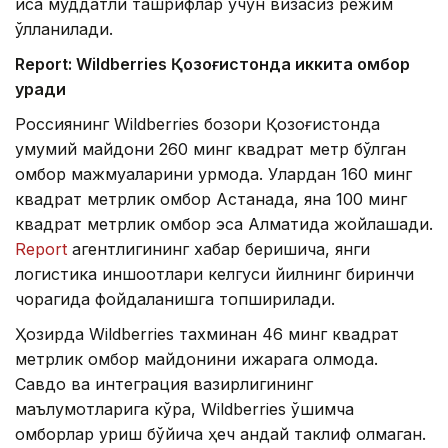
қисқа муддатли ташрифлар учун визасиз режим
қўлланилади.
Report: Wildberries Қозоғистонда иккита омбор
қуради
Россиянинг Wildberries бозори Қозоғистонда
умумий майдони 260 минг квадрат метр бўлган
омбор мажмуаларини қурмоқда. Улардан 160 минг
квадрат метрлик омбор Астанада, яна 100 минг
квадрат метрлик омбор эса Алматида жойлашади.
Report
агентлигининг хабар беришича, янги
логистика иншоотлари келгуси йилнинг биринчи
чорагида фойдаланишга топширилади.
Ҳозирда Wildberries тахминан 46 минг квадрат
метрлик омбор майдонини ижарага олмоқда.
Савдо ва интеграция вазирлигининг
маълумотларига кўра, Wildberries қўшимча
омборлар қуриш бўйича ҳеч қандай таклиф олмаган.