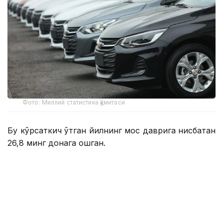
Фото: Миллий статистика қўмитаси
Бу кўрсаткич ўтган йилнинг мос даврига нисбатан
26,8 минг донага ошган.
Улар русумлар бўйича қуйидагича:
Cobalt — 82 951 дона;
Damas — 42 663 дона;
Tracker — 23 249 дона;