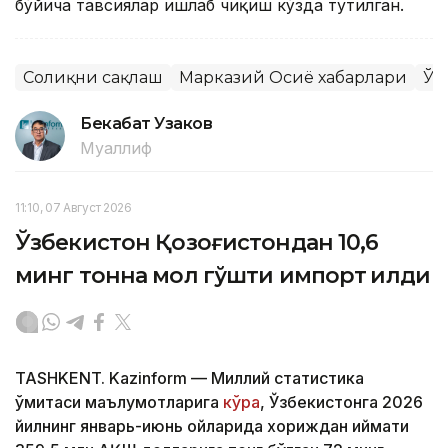
бўйича тавсиялар ишлаб чиқиш кўзда тутилган.
Соғлиқни сақлаш
Марказий Осиё хабарлари
Ўз
Бекабат Узаков
Муаллиф
11:10, 07 Август 2026
Ўзбекистон Қозоғистондан 10,6
минг тонна мол гўшти импорт қилди
TASHKENT. Kazinform — Миллий статистика
қўмитаси маълумотларига
кўра
, Ўзбекистонга 2026
йилнинг январь-июнь ойларида хориждан қиймати