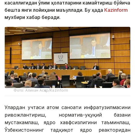
касаллигидан ўлим ҳолатларини камайтириш бўйича
бешта янги лойиҳани маъқуллади. Бу ҳақда
Кazinform
мухбири хабар беради.
Фото: Алихан Асқар/Kazinform
Улардан учтаси атом саноати инфратузилмасини
ривожлантириш, норматив-ҳуқуқий базани
мустаҳкамлаш, ядро хавфсизлигини таъминлаш,
Ўзбекистоннинг тадқиқот ядро реакторидан