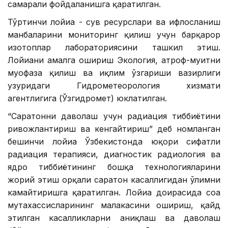
самарали фойдаланишга қаратилган.
Тўртинчи лойиҳа - сув ресурслари ва ифлосланиш
манбаларини мониторинг қилиш учун барқарор
изотоплар лабораториясини ташкил этиш.
Лойиҳани амалга ошириш Экология, атроф-муҳитни
муҳофаза қилиш ва иқлим ўзгариши вазирлиги
ҳузуридаги Гидрометеорология хизмати
агентлигига (Ўзгидромет) юклатилган.
“Саратонни даволаш учун радиация тиббиётини
ривожлантириш ва кенгайтириш” деб номланган
бешинчи лойиҳа Ўзбекистонда юқори сифатли
радиация терапияси, диагностик радиология ва
ядро тиббиётининг бошқа технологияларини
жорий этиш орқали саратон касаллигидан ўлимни
камайтиришга қаратилган. Лойиҳа доирасида соҳа
мутахассисларининг малакасини ошириш, қайд
этилган касалликларни аниқлаш ва даволаш