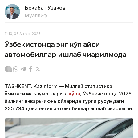
Бекабат Узаков
Муаллиф
11:10, 06 Август 2026
Ўзбекистонда энг кўп қайси
автомобиллар ишлаб чиқарилмоқда
TASHKENT. Kazinform — Миллий статистика
қўмитаси маълумотларига
кўра
, Ўзбекистонда 2026
йилнинг январь-июнь ойларида турли русумдаги
235 794 дона енгил автомобиллар ишлаб чиқарилган.