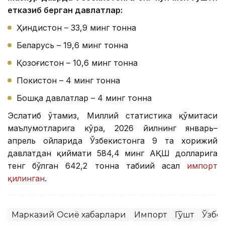
етказиб берган давлатлар:
Ҳиндистон – 33,9 минг тонна
Беларусь – 19,6 минг тонна
Қозоғистон – 10,6 минг тонна
Покистон – 4 минг тонна
Бошқа давлатлар – 4 минг тонна
Эслатиб ўтамиз, Миллий статистика қўмитаси
маълумотларига кўра, 2026 йилнинг январь–
апрель ойларида Ўзбекистонга 9 та хорижий
давлатдан қиймати 584,4 минг АҚШ долларига
тенг бўлган 642,2 тонна табиий асал
импорт
қилинган
.
Марказий Осиё хабарлари
Импорт
Гўшт
Ўзбе