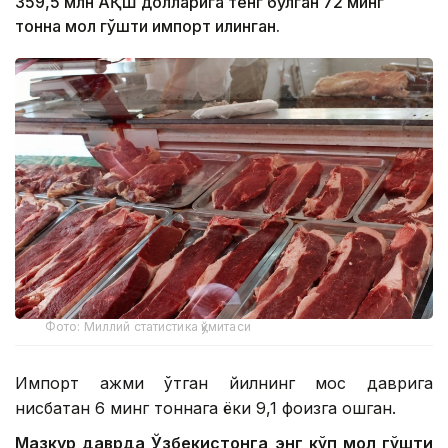
359,5 млн АҚШ долларига тенг бўлган 72 минг
тонна мол гўшти импорт қилинган.
Фото: Миллий статистика қўмитаси
Импорт ҳажми ўтган йилнинг мос даврига
нисбатан 6 минг тоннага ёки 9,1 фоизга ошган.
Мазкур даврда Ўзбекистонга энг кўп мол гўшти