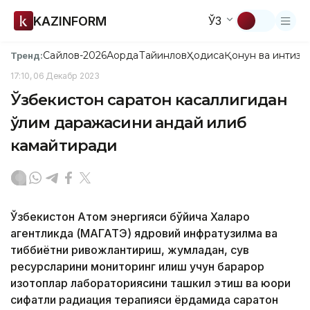
KAZINFORM
ЎЗ
Сайлов-2026
Ақорда
Тайинлов
Ҳодиса
Қонун ва интизо
Тренд:
17:10, 06 Декабр 2023
Ўзбекистон саратон касаллигидан
ўлим даражасини қандай қилиб
камайтиради
Ўзбекистон Атом энергияси бўйича Халқаро
агентликда (МАГАТЭ) ядровий инфратузилма ва
тиббиётни ривожлантириш, жумладан, сув
ресурсларини мониторинг қилиш учун барқарор
изотоплар лабораториясини ташкил этиш ва юқори
сифатли радиация терапияси ёрдамида саратон